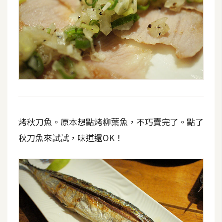
烤秋刀魚。原本想點烤柳葉魚，不巧賣完了。點了
秋刀魚來試試，味道還OK！