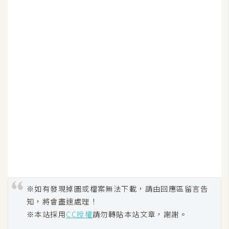
※如有發現掉圖或檔案無法下載，請由回應區留言告
知，將會盡速處理！
※本站採用
CC授權
請勿轉貼本站文章，謝謝。