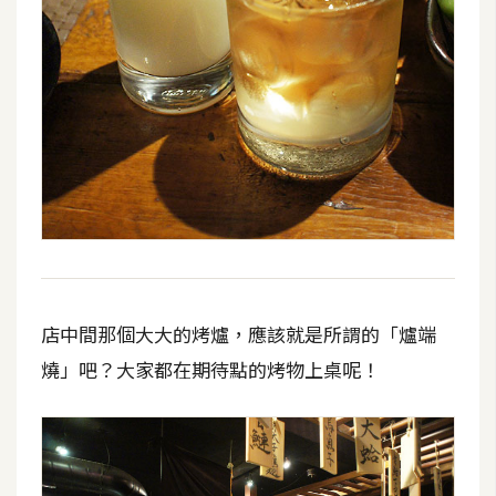
架
設
主
機
與
網
域
S
E
O
店中間那個大大的烤爐，應該就是所謂的「爐端
工
燒」吧？大家都在期待點的烤物上桌呢！
具
免
費