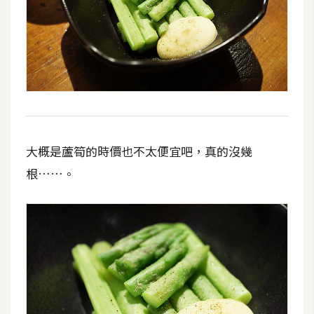
U
X
R
W
D
網
頁
大概是蘆筍的時價也不太便宜吧，真的沒幾
根……。
後
端
P
H
P
D