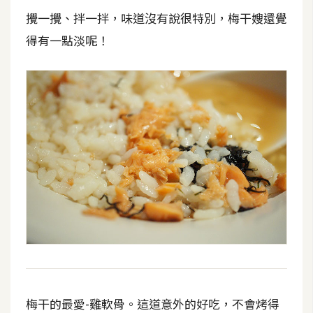
作
攪一攪、拌一拌，味道沒有說很特別，梅干嫂還覺
提
得有一點淡呢！
案
梅干的最愛-雞軟骨。這道意外的好吃，不會烤得