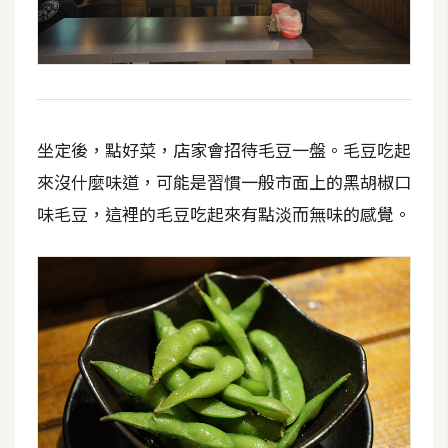
攝
影
手
機
坐定後，點好菜，店家會招待毛豆一盤。毛豆吃起
攝
影
來沒什麼味道，可能是習慣一般市面上的黑胡椒口
味毛豆，這裡的毛豆吃起來有點淡而無味的感覺。
器
材
操
控
資
源
免