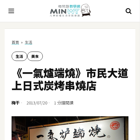
A
首頁
»
生活
I
生活
美食
A
I
《一氣爐端燒》市民大道
工
具
上日式炭烤串燒店
C
h
梅干
2013/07/20
1 分鐘閱讀
a
t
G
P
T