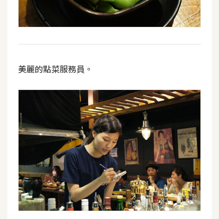
費
圖
庫
免
美麗的點菜服務員。
費
字
型
網
站
架
設
W
o
r