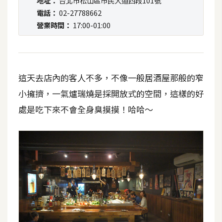
地址：
台北市松山區市民大道四段101號
t
電話：
02-27788662
r
營業時間：
17:00-01:00
a
t
o
r
這天去店內的客人不多，不像一般居酒屋那般的窄
小擁擠，一氣爐瑞燒是採開放式的空間，這樣的好
去
處是吃下來不會全身臭摸摸！哈哈～
背
與
合
成
攝
影
商
品