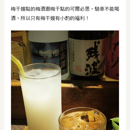
梅干嫂點的梅酒跟梅干點的可爾必思，騎車不能喝
W
酒，所以只有梅干嫂有小酌的福利！
o
o
C
o
m
m
e
r
c
e
金
流
物
流