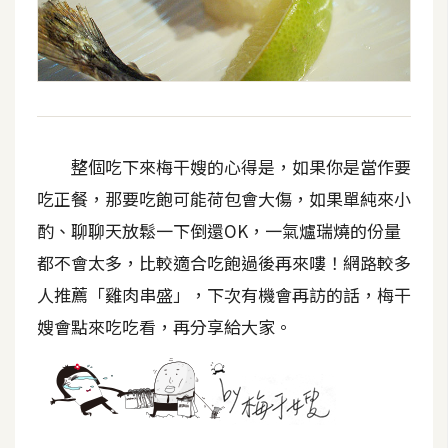
整個吃下來梅干嫂的心得是，如果你是當作要
吃正餐，那要吃飽可能荷包會大傷，如果單純來小
酌、聊聊天放鬆一下倒還OK，一氣爐瑞燒的份量
都不會太多，比較適合吃飽過後再來嘍！網路較多
人推薦「雞肉串盛」，下次有機會再訪的話，梅干
嫂會點來吃吃看，再分享給大家。