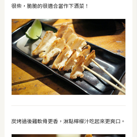
很柴，脆脆的很適合當作下酒菜！
炭烤過後雞軟骨更香，淋點檸檬汁吃起來更爽口。