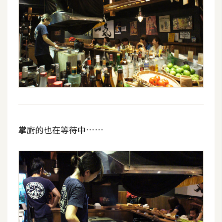
空
間
網
頁
設
計
前
掌廚的也在等待中……
端
H
T
M
L
/
C