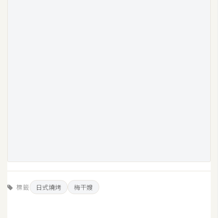
標籤
日式燒烤
梅干嫂