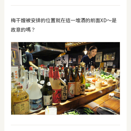
d
P
r
e
梅干嫂被安排的位置就在這一堆酒的前面XD～是
s
s
故意的嗎？
安
裝
與
設
定
外
掛
實
作
電
商