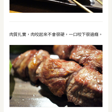
示
免
費
版
肉質扎實，肉咬起來不會很硬，一口咬下很過癮。
型
M
A
C
開
箱
梅