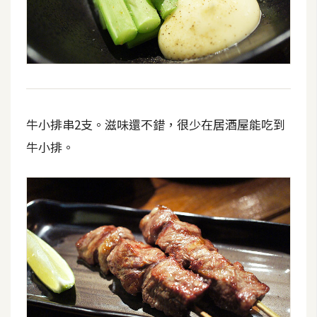
o
c
k
e
r
牛小排串2支。滋味還不錯，很少在居酒屋能吃到
伺
服
牛小排。
器
設
定
資
源
免
費
圖