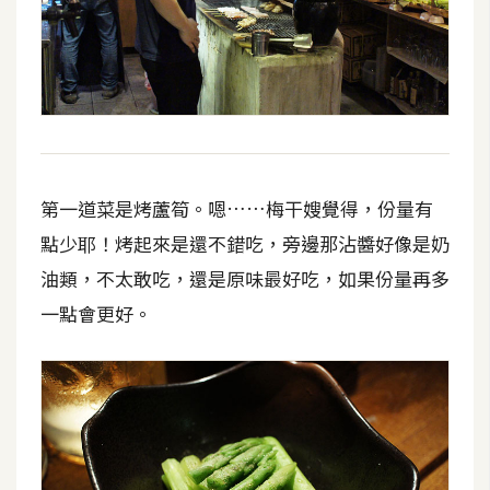
S
S
J
a
v
a
第一道菜是烤蘆筍。嗯……梅干嫂覺得，份量有
S
點少耶！烤起來是還不錯吃，旁邊那沾醬好像是奶
c
油類，不太敢吃，還是原味最好吃，如果份量再多
r
i
一點會更好。
p
t
U
I
/