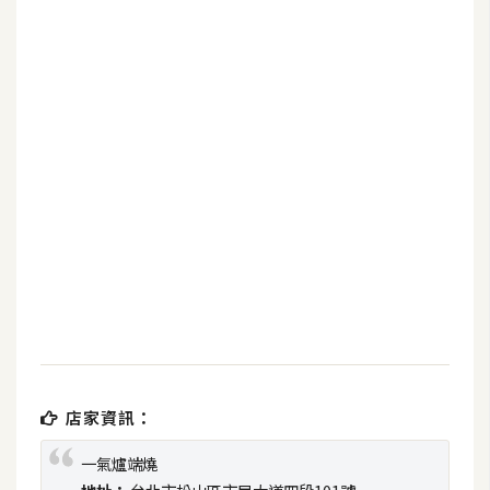
b
e
P
h
o
t
o
s
h
o
p
I
l
店家資訊：
l
u
一氣爐端燒
s