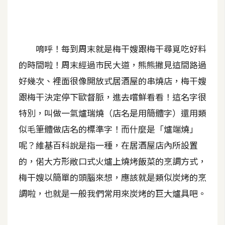
A
I
應
用
唷呼！每到周末就是梅干嫂跟梅干尋覓吃好料
的時間啦！周末經過市民大道，熊熊撇見這間路過
設
好幾次、裡面很像開放式居酒屋的串燒店，梅干嫂
計
跟梅干決定停下歐督脈，進去嚐鮮看看！這名字很
特別，叫做一氣爐瑞燒（店名是用簡體字）還用類
網
站
似毛筆體做店名的標準字！而什麼是「爐端燒」
呢？維基百科說是指一種，在居酒屋店內所設置
的，偌大方形敞口式火爐上燒烤飯菜的烹調方式，
影
梅干嫂以簡單的頭腦來想，應該就是類似炭烤的烹
像
調啦，也就是一般我們常用來炭烤的巨大爐具吧。
A
d
o