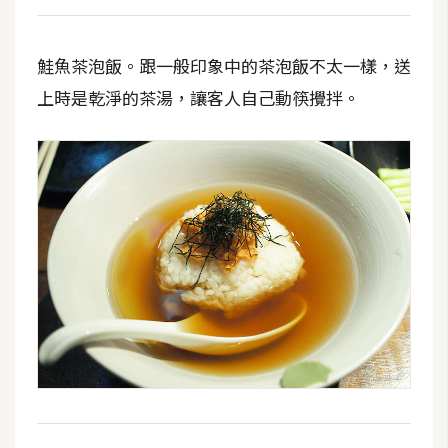
開
發
鮭魚茶泡飯。跟一般印象中的茶泡飯不太一樣，送
上時是乾淨的茶湯，讓客人自己動筷攪拌。
熱
門
文
章
全
站
導
覽
合