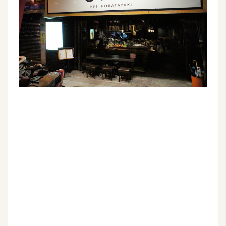
G
e
m
i
n
i
A
I
生
成
圖
片
影
片