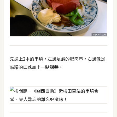
W
o
o
C
o
m
m
e
先送上2本的串燒，左邊是鹹的肥肉串，右邊像是
r
麻糬的口感加上一點甜醬。
c
e
金
流
物
流