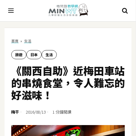
A
首頁
»
生活
I
旅遊
日本
生活
A
I
《關西自助》近梅田車站
工
具
的串燒食堂，令人難忘的
C
好滋味！
h
a
t
梅干
2016/08/13
1 分鐘閱讀
G
P
T