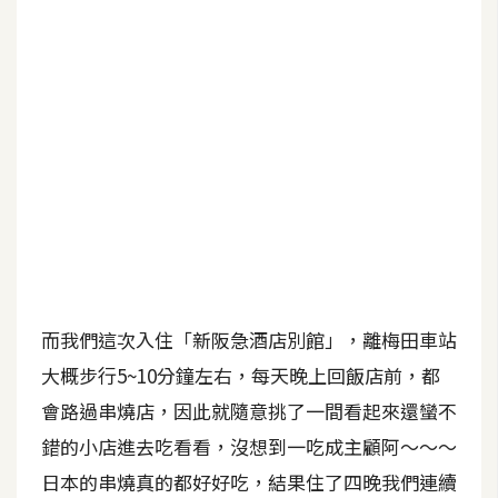
b
e
P
h
o
t
o
s
h
o
p
而我們這次入住「新阪急酒店別館」，離梅田車站
大概步行5~10分鐘左右，每天晚上回飯店前，都
I
l
會路過串燒店，因此就隨意挑了一間看起來還蠻不
l
錯的小店進去吃看看，沒想到一吃成主顧阿～～～
u
日本的串燒真的都好好吃，結果住了四晚我們連續
s