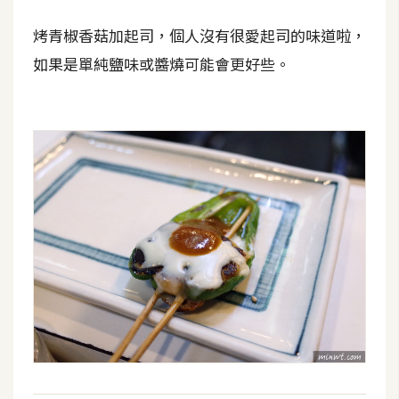
空
烤青椒香菇加起司，個人沒有很愛起司的味道啦，
間
如果是單純鹽味或醬燒可能會更好些。
網
頁
設
計
前
端
H
T
M
L
/
C