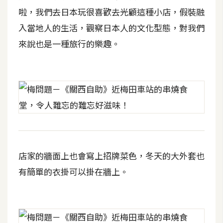
攝
啦，我們去日本玩很喜歡去光顧這種小店，假裝融
影
入當地人的生活，觀察日本人的文化型態，對我們
來說也是一種旅行的樂趣。
手
機
攝
影
器
材
操
店家的牆面上也會寫上招牌菜色，冬天的大外套也
控
有簡單的衣掛可以掛在牆上。
資
源
免