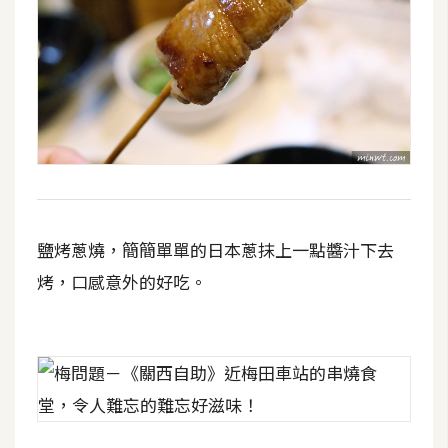
示
免
費
版
型
M
鹽烤蔥燒，簡簡單單的日本蔥抹上一點醬汁下去
A
烤，口感意外的好吃。
C
開
箱
梅