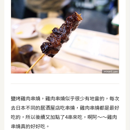
U
X
R
W
D
網
頁
後
端
P
鹽烤雞肉串燒，雞肉串燒似乎很少有地雷的，每次
H
P
去日本不同的居酒屋店吃串燒，雞肉串燒都是最好
吃的，所以後續又加點了4串來吃，啊阿～～雞肉
串燒真的好好吃。
D