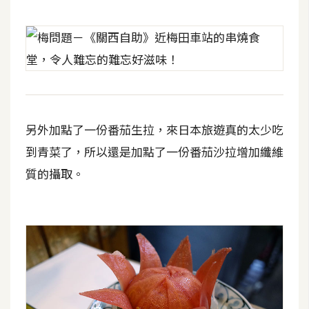
d
P
r
e
s
s
安
裝
另外加點了一份番茄生拉，來日本旅遊真的太少吃
與
設
到青菜了，所以還是加點了一份番茄沙拉增加纖維
定
質的攝取。
外
掛
實
作
電
商