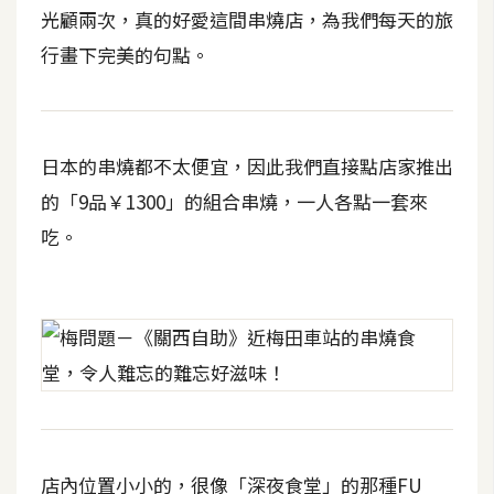
t
光顧兩次，真的好愛這間串燒店，為我們每天的旅
r
行畫下完美的句點。
a
t
o
r
日本的串燒都不太便宜，因此我們直接點店家推出
的「9品￥1300」的組合串燒，一人各點一套來
去
吃。
背
與
合
成
攝
影
商
品
店內位置小小的，很像「深夜食堂」的那種FU