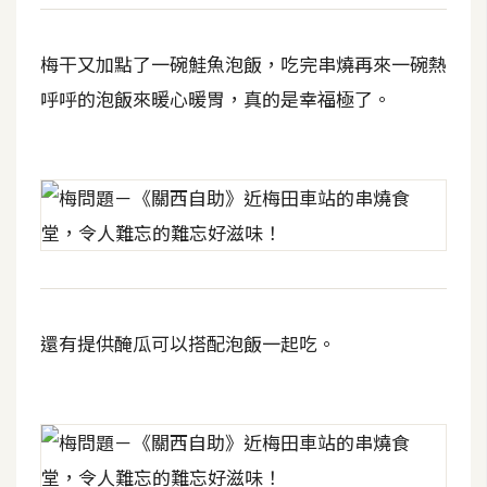
開
發
梅干又加點了一碗鮭魚泡飯，吃完串燒再來一碗熱
呼呼的泡飯來暖心暖胃，真的是幸福極了。
熱
門
文
章
全
站
還有提供醃瓜可以搭配泡飯一起吃。
導
覽
合