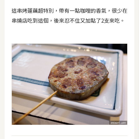
架
設
這串烤蓮藕超特別，帶有一點咖哩的香氣，很少在
串燒店吃到這個，後來忍不住又加點了2支來吃。
主
機
與
網
域
S
E
O
工
具
免
費