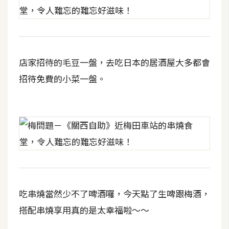
費
圖
庫
免
店家招待的毛豆一盤，去吃日本的居酒屋大多都會
費
招待免費的小菜一盤。
字
型
網
站
架
設
吃串燒當然少不了啤酒囉，今天點了生啤跟梅酒，
W
搭配串燒享用真的是太幸福啦～～
o
r