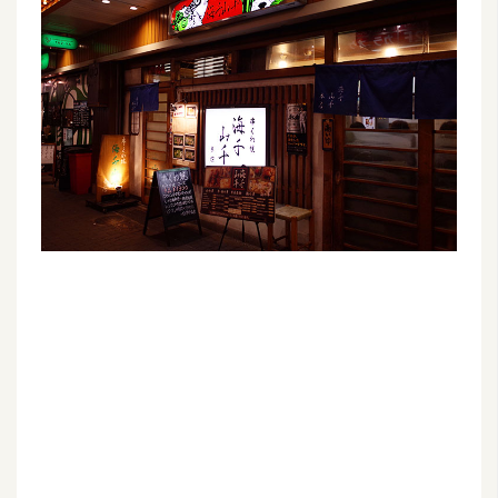
G
e
m
i
n
i
A
I
生
成
圖
片
影
片