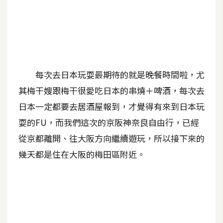
A
I
應
用
設
每次去日本玩耍最期待的就是晚餐時間啦，尤
計
其梅干嫂跟梅干很愛吃日本的串燒＋啤酒，每次去
日本一定都要去居酒屋報到，才覺得有來到日本玩
網
耍的FU，而我們這次的京阪神奈良自由行，已經
站
從京都離開、往大阪方向繼續遊玩，所以接下來的
幾天都是住在大阪的梅田區附近。
影
像
A
d
o