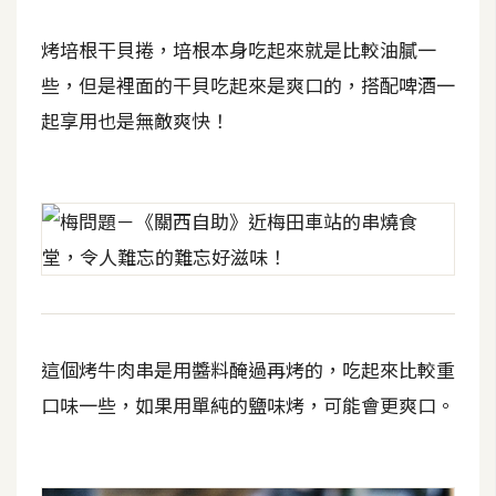
S
烤培根干貝捲，培根本身吃起來就是比較油膩一
S
些，但是裡面的干貝吃起來是爽口的，搭配啤酒一
起享用也是無敵爽快！
J
a
v
a
S
c
r
i
p
t
這個烤牛肉串是用醬料醃過再烤的，吃起來比較重
口味一些，如果用單純的鹽味烤，可能會更爽口。
U
I
/