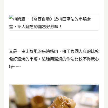
o
c
k
e
r
伺
服
又是一串比較肥的串燒豬肉，梅干嫂個人真的比較
器
偏好鹽烤的串燒，這種用醬燒的作法比較不得我心
設
呀～～
定
資
源
免
費
圖