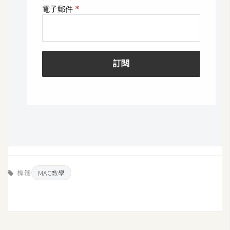
W
o
o
C
o
m
m
e
r
c
e
標籤
MAC教學
金
流
物
流