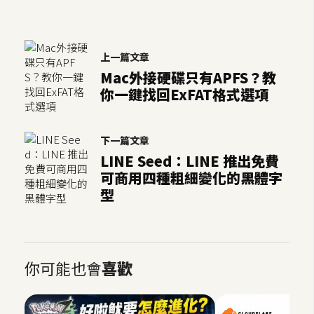
架
設
上一篇文章
主
Mac外接硬碟只有APFS？教
機
你一鍵找回ExFAT格式選項
與
網
域
下一篇文章
LINE Seed：LINE 推出免費
S
可商用四種粗細變化的黑體字
E
型
O
工
具
你可能也會
喜歡
免
費