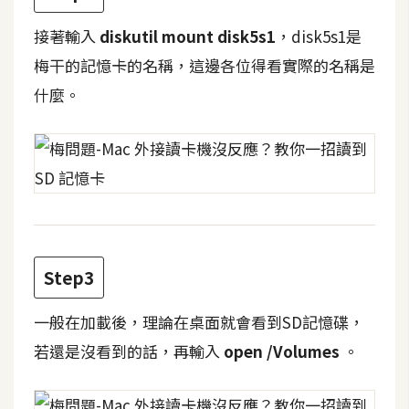
攝
影
接著輸入
diskutil mount disk5s1
，disk5s1是
梅干的記憶卡的名稱，這邊各位得看實際的名稱是
什麼。
手
機
攝
影
器
材
操
Step3
控
一般在加載後，理論在桌面就會看到SD記憶碟，
資
源
若還是沒看到的話，再輸入
open /Volumes
。
免