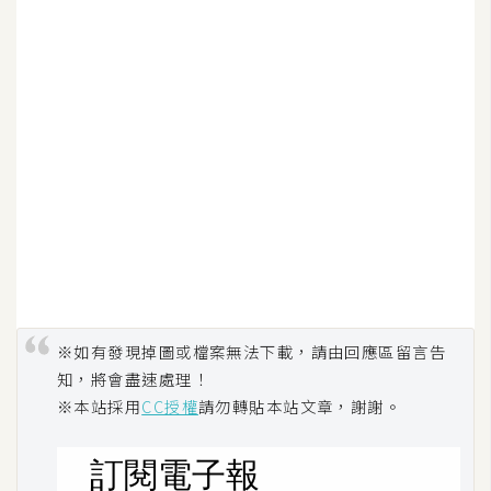
d
P
r
e
s
s
安
裝
與
設
定
外
※如有發現掉圖或檔案無法下載，請由回應區留言告
掛
知，將會盡速處理！
實
※本站採用
CC授權
請勿轉貼本站文章，謝謝。
作
電
商