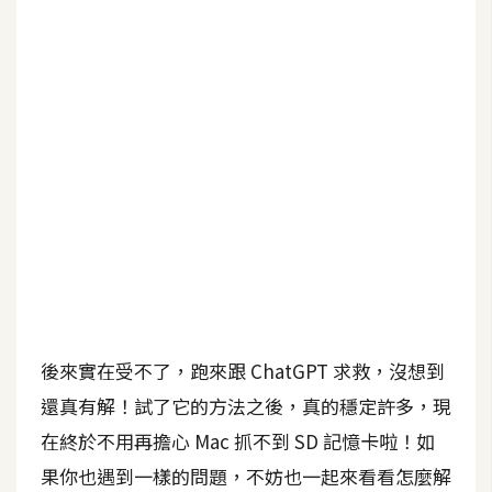
b
e
P
h
o
t
o
s
h
o
p
後來實在受不了，跑來跟 ChatGPT 求救，沒想到
I
l
還真有解！試了它的方法之後，真的穩定許多，現
l
在終於不用再擔心 Mac 抓不到 SD 記憶卡啦！如
u
果你也遇到一樣的問題，不妨也一起來看看怎麼解
s