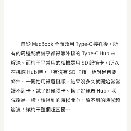
A
I
應
用
設
自從 MacBook 全面改用 Type-C 接孔後，所
計
有的周邊配備幾乎都得靠外接的 Type-C Hub 來
解決。而梅干平常用的相機是用 SD 記憶卡，所以
網
在挑選 Hub 時，「有沒有 SD 卡槽」絕對是首要
站
條件。一開始用得還挺順，結果沒多久就開始常常
讀不到卡，試了好幾張卡、換了好幾顆 Hub，狀
影
況還是一樣，讀得到的時候開心，讀不到的時候超
像
崩潰！讓梅干整個超困擾～
A
d
o