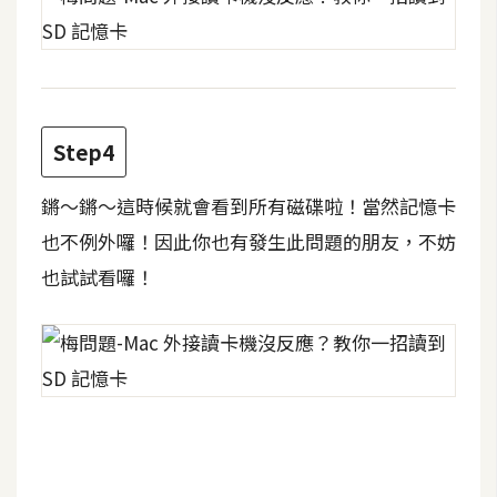
費
圖
庫
免
Step4
費
字
鏘～鏘～這時候就會看到所有磁碟啦！當然記憶卡
型
也不例外囉！因此你也有發生此問題的朋友，不妨
也試試看囉！
網
站
架
設
W
o
r