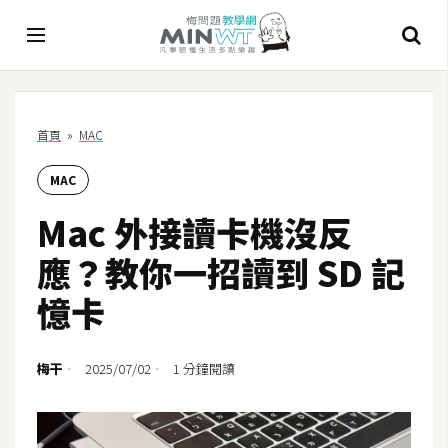
A
首頁
»
MAC
I
MAC
A
I
Mac 外接讀卡機沒反
工
具
應？教你一招讀到 SD 記
C
憶卡
h
a
t
梅干
2025/07/02
1 分鐘閱讀
G
P
T