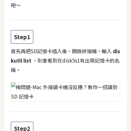
t
吧～
r
a
t
o
Step1
r
首先再把SD記憶卡插入後，開啟終端機，輸入
dis
去
kutil list
，則會看到在disk5s1有出現記憶卡的名
背
稱。
與
合
成
攝
影
商
品
Step2