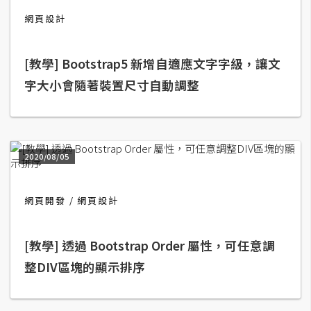
網頁設計
A
I
應
用
[教學] Bootstrap5 新增自適應文字字級，讓文
字大小會隨著裝置尺寸自動調整
設
計
2020/08/05
網
站
網頁開發
網頁設計
影
[教學] 透過 Bootstrap Order 屬性，可任意調
像
整DIV區塊的顯示排序
A
d
o