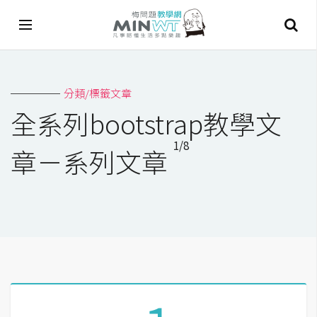
A
分類/標籤文章
I
全系列bootstrap教學文
A
1/8
I
章－系列文章
工
具
C
h
a
t
G
P
T