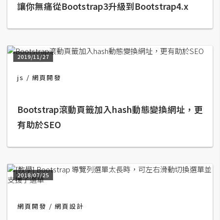
讓你無痛從Bootstrap3升級到Bootstrap4.x
t
r
a
t
o
2019/11/27
r
js
網頁開發
去
Bootstrap滾動頁籤加入hash動態變換網址，更
背
與
有助於SEO
合
成
攝
影
2018/07/25
商
網頁開發
網頁設計
品