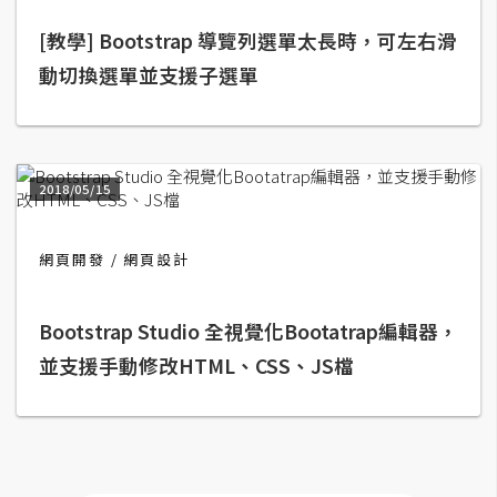
攝
影
[教學] Bootstrap 導覽列選單太長時，可左右滑
動切換選單並支援子選單
手
機
攝
2018/05/15
影
網頁開發
網頁設計
器
材
操
Bootstrap Studio 全視覺化Bootatrap編輯器，
控
並支援手動修改HTML、CSS、JS檔
資
源
免