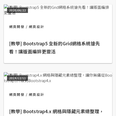
b
e
2020/06/22
P
網頁開發
h
網頁設計
o
t
[教學] Bootstrap5 全新的Grid網格系統搶先
o
看！讓版面編排更靈活
s
h
o
p
2019/12/11
I
l
網頁開發
網頁設計
l
u
[教學] Bootstrap4.x 網格與隱藏元素總整理，
s