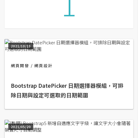
1
G
e
m
i
2021/10/13
n
i
網頁開發
網頁設計
A
I
生
成
Bootstrap DatePicker 日期選擇器模組，可排
除日期與設定可選取的日期範圍
圖
片
2021/05/20
影
片