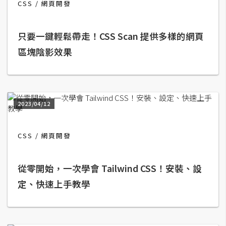
CSS
網頁開發
b
e
只要一鍵輕鬆帶走！CSS Scan 提供多樣的網頁
P
區塊陰影效果
h
o
t
o
s
2023/04/12
h
o
CSS
網頁開發
p
從零開始，一次學會 Tailwind CSS！安裝、設
I
定、快速上手教學
l
l
u
s