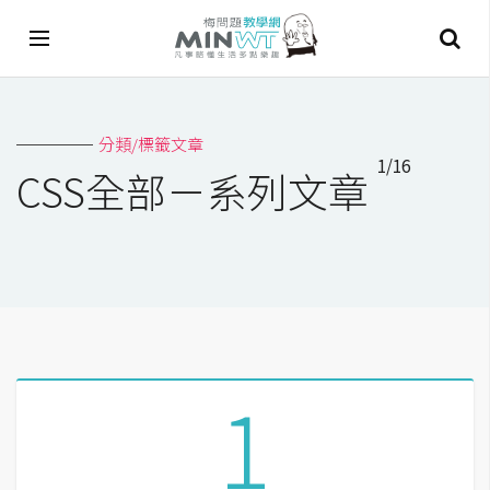
A
分類/標籤文章
I
1/16
CSS全部－系列文章
A
I
工
具
C
h
a
1
t
G
P
T