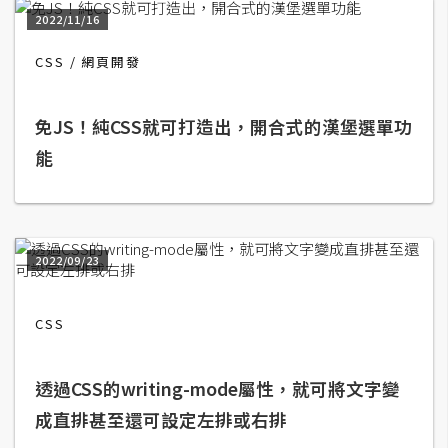
t
2022/11/16
r
a
CSS
網頁開發
t
o
免JS！純CSS就可打造出，開合式的漢堡選單功
r
能
去
背
與
2022/09/23
合
成
CSS
攝
影
透過CSS的writing-mode屬性，就可將文字變
商
成直排甚至還可設定左排或右排
品