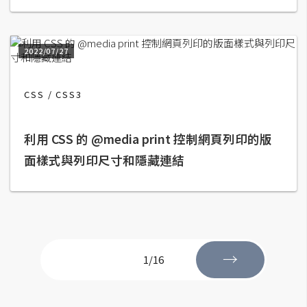
攝
影
2022/07/27
手
機
CSS
CSS3
攝
影
利用 CSS 的 @media print 控制網頁列印的版
面樣式與列印尺寸和隱藏連結
器
材
操
控
資
源
→
1/16
免