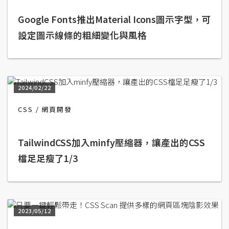
A
Google Fonts推出Material Icons圖示字型，可
I
應
設定圖示線條的粗細變化與風格
用
設
計
2024/02/22
CSS
網頁開發
網
站
TailwindCSS加入minfy壓縮器，讓產出的CSS
檔足足瘦了1/3
影
像
A
2023/05/12
d
o