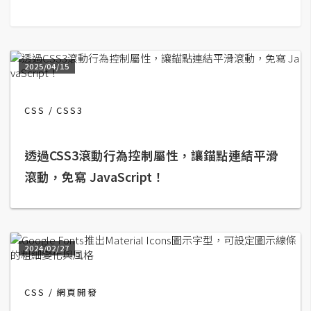
G
e
2025/04/15
m
i
n
CSS
CSS3
i
A
透過CSS3滾動行為控制屬性，讓錨點連結平滑
I
滾動，免寫 JavaScript！
生
成
圖
片
2024/02/27
影
CSS
網頁開發
片