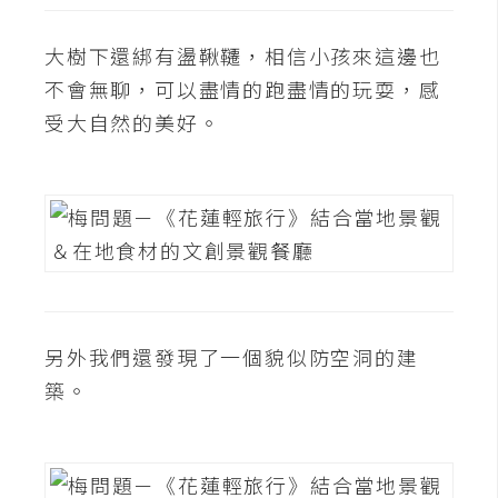
U
X
大樹下還綁有盪鞦韆，相信小孩來這邊也
不會無聊，可以盡情的跑盡情的玩耍，感
受大自然的美好。
R
W
D
網
頁
後
端
另外我們還發現了一個貌似防空洞的建
P
H
築。
P
D