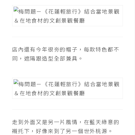
空
間
網
頁
店內還有今年很夯的帽子，每款特色都不
設
同，遮陽跟造型全部兼具。
計
前
端
H
T
M
L
走到外面又是另一片風情，在藍天綠意的
/
襯托下，好像來到了另一個世外桃源。
C