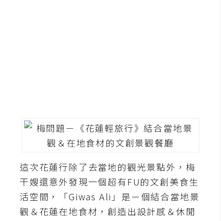
G
e
m
i
n
i
A
I
生
成
圖
這次花蓮行除了去當地的觀光景點外，梅
片
干嫂還意外發現一個超有FU的文創美食生
活空間，「Giwas Ali」是ㄧ個結合當地景
影
觀＆花蓮在地食材，創造出設計感＆休閒
片