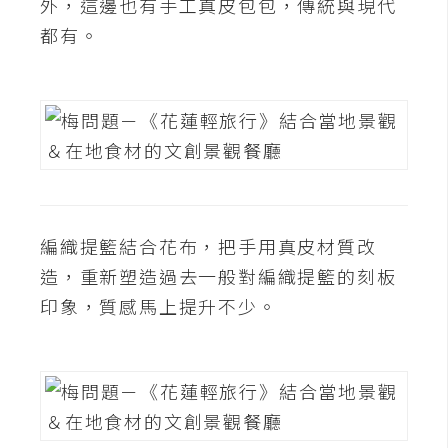
外，這邊也有手工真皮包包，傳統與現代
都有。
W
o
o
C
o
m
m
e
r
編織提籃結合花布，把手用真皮材質改
c
造，重新塑造過去一般對編織提籃的刻板
e
印象，質感馬上提升不少。
金
流
物
流