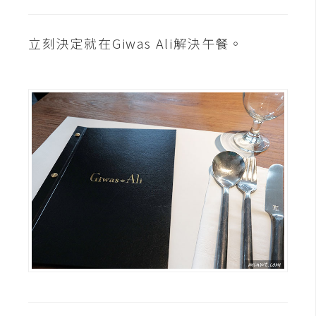
開
發
立刻決定就在Giwas Ali解決午餐。
熱
門
文
章
全
站
導
覽
合