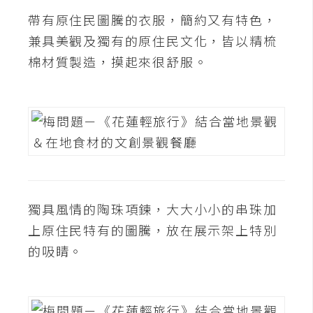
費
帶有原住民圖騰的衣服，簡約又有特色，
圖
庫
兼具美觀及獨有的原住民文化，皆以精梳
棉材質製造，摸起來很舒服。
免
費
字
型
網
站
獨具風情的陶珠項鍊，大大小小的串珠加
架
上原住民特有的圖騰，放在展示架上特別
設
的吸睛。
W
o
r