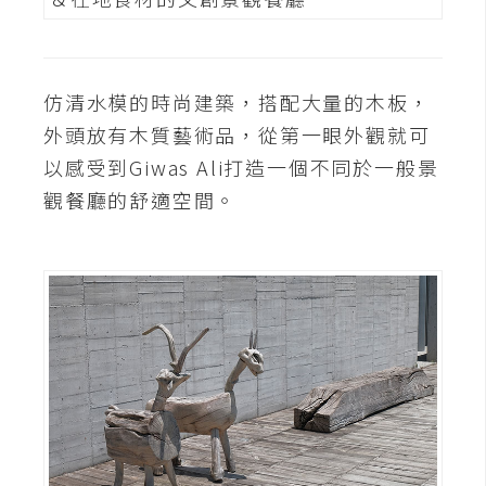
t
r
a
t
仿清水模的時尚建築，搭配大量的木板，
o
外頭放有木質藝術品，從第一眼外觀就可
r
以感受到Giwas Ali打造一個不同於一般景
觀餐廳的舒適空間。
去
背
與
合
成
攝
影
商
品