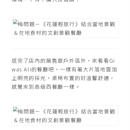
示
免
費
版
型
逛完了店內的展售跟戶外區外，來看看Gi
M
was Ali的餐廳吧，一樣有著大片落地窗加
A
上明亮的採光，桌椅布置的好溫馨舒適，
C
感覺來到高級西餐廳一樣。
開
箱
梅