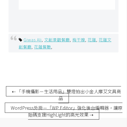
Giwas Ali
,
文創景觀餐廳
,
梅干嫂
,
花蓮
,
花蓮文
創餐廳
,
花蓮餐聽
,
⇠ 「手機攝影－生活用品」雙燈拍出小金人摩艾文具商
品
WordPress外掛－「WP Editor」強化後台編輯器，讓原
始碼支援HighLight的高光效果 ⇢