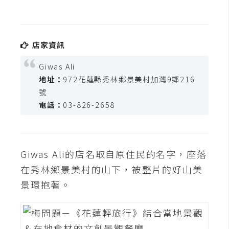
b
e
P
店家資訊
h
o
Giwas Ali
t
地址：
972花蓮縣秀林鄉景美村加灣9鄰216
o
號
s
電話：
03-826-2658
h
o
p
Giwas Ali的店名取自原住民的名字，座落
在秀林鄉景美村的山下，被整片的好山美
I
景環抱著。
l
l
u
s