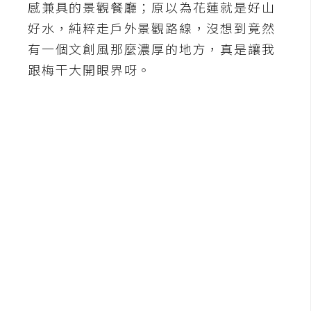
感兼具的景觀餐廳；原以為花蓮就是好山
A
好水，純粹走戶外景觀路線，沒想到竟然
I
應
有一個文創風那麼濃厚的地方，真是讓我
用
跟梅干大開眼界呀。
設
計
網
站
影
像
A
d
o