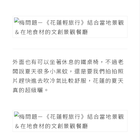
S
S
J
a
v
a
外面也有可以坐著休息的鐵桌椅，不過老
S
闆說夏天很多小黑蚊，還是要我們拍拍照
c
片趕快進去吹冷氣比較舒服，花蓮的夏天
r
i
真的超級曬。
p
t
U
I
/