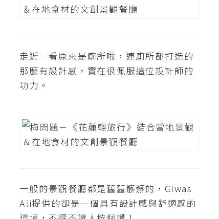
o
c
k
e
r
走近一看原來是廁所啦，連廁所都打造的
那麼有設計感，實在很佩服這位設計師的
功力。
伺
服
器
設
定
資
源
一般的景觀餐廳都是舊舊髒髒的，Giwas
免
費
Ali提供的卻是一個具有設計感與舒適感的
圖
環境，不得不讓人按個讚！