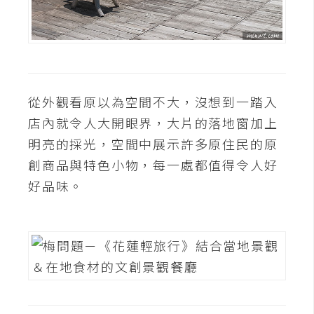
攝
影
手
機
從外觀看原以為空間不大，沒想到一踏入
攝
店內就令人大開眼界，大片的落地窗加上
影
明亮的採光，空間中展示許多原住民的原
創商品與特色小物，每一處都值得令人好
器
好品味。
材
操
控
資
源
免