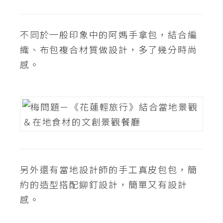
架
設
不同於一般印象中的阿媽手拿包，結合編
主
織、布包複合材質做設計，多了幾分時尚
機
感。
與
網
域
S
E
O
工
另外還有當地設計師的手工真皮包包，簡
具
約的造型搭配鉚釘設計，簡單又有設計
感。
免
費