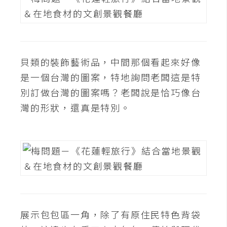
d
P
r
e
s
s
貝類的裝飾藝術品，中間那個看起來好像
安
是一個台灣的圖案，特地詢問老闆這是特
裝
別訂做台灣的圖案嗎？老闆說是恰巧像台
與
灣的形狀，還真是特別。
設
定
外
掛
實
作
電
展示包包區一角，除了有原住民特色背袋
商