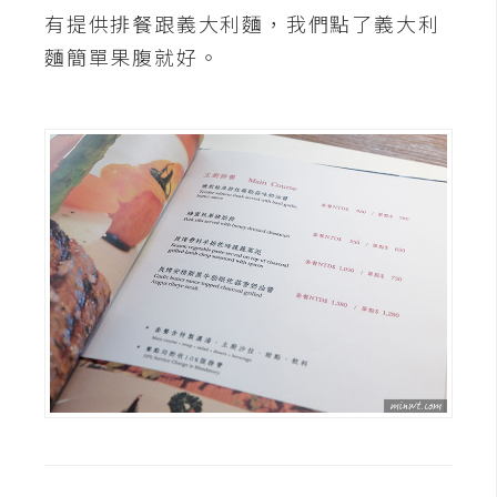
作
有提供排餐跟義大利麵，我們點了義大利
提
麵簡單果腹就好。
案