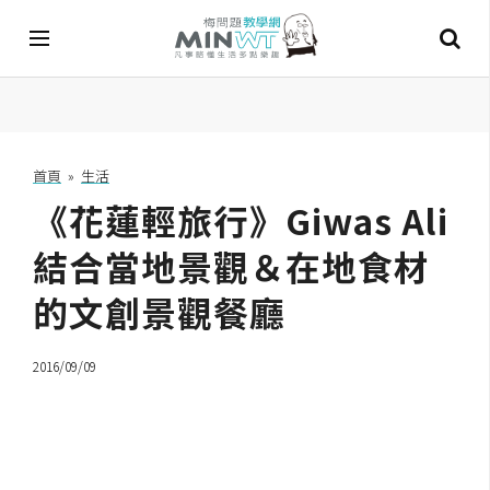
A
I
首頁
»
生活
《花蓮輕旅行》Giwas Ali
A
I
工
結合當地景觀＆在地食材
具
的文創景觀餐廳
C
h
2016/09/09
a
t
G
P
T