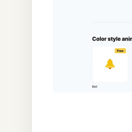
器材操控
資源
免費圖庫
免費字型
網站架設
WordPress
安裝與設定
外掛實作
電商
WooCommerce