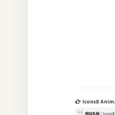
RWD 網頁
後端
PHP
Docker
伺服器設定
資源
免費圖示
免費版型
MAC
Icons8 Anima
開箱
網站名稱：
Icons8