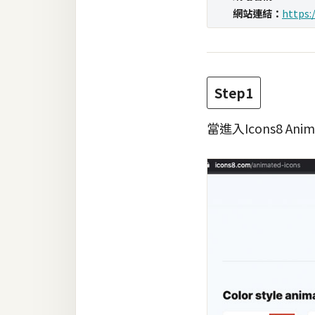
網站連結：
https:
梅開發
熱門文章
Step1
全站導覽
當進入Icons8 An
合作提案