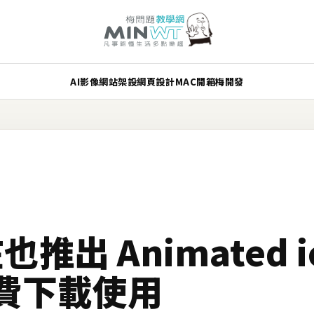
AI
影像
網站架設
網頁設計
MAC
開箱
梅開發
也推出 Animated ic
費下載使用