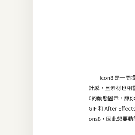
金流物流
架設
主機與網域
SEO 工具
免費空間
網頁設計
Icon8 是一
計感，且素材也相當的
前端
0的動態圖示，讓你的
HTML / CSS
GIF 和 After
JavaScript
ons8，因此想要
UI / UX