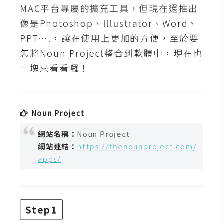
t
MAC平台專屬的擴充工具，但現在還推出
r
像是Photoshop、Illustrator、Word、
a
PPT….，讓在使用上更加的方便，至於要
t
怎將Noun Project整合到軟體中，現在也
o
r
一塊來看看囉！
去
背
Noun Project
與
網站名稱：
Noun Project
合
網站連結：
https://thenounproject.com/
成
apps/
攝
影
商
Step1
品