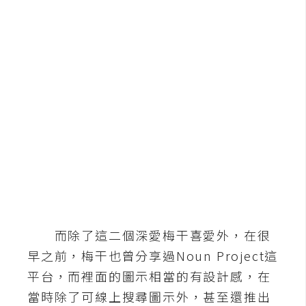
b
e
P
h
o
t
o
s
h
o
p
I
而除了這二個深愛梅干喜愛外，在很
l
早之前，梅干也曾分享過Noun Project這
l
平台，而裡面的圖示相當的有設計感，在
u
當時除了可線上搜尋圖示外，甚至還推出
s