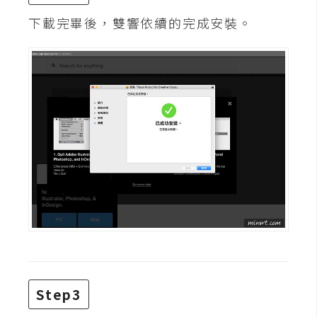
費
圖
下載完畢後，雙響依續的完成安裝。
庫
免
費
字
型
網
站
架
設
W
Step3
o
r