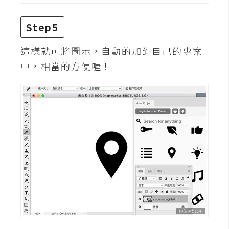
架
設
Step5
主
這樣就可將圖示，自動的加到自己的專案
機
中，相當的方便喔！
與
網
域
S
E
O
工
具
免
費