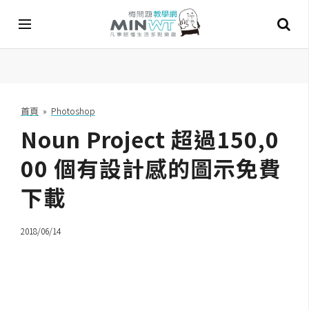
A
I
首頁
»
Photoshop
Noun Project 超過150,0
A
I
工
00 個有設計感的圖示免費
具
下載
C
h
2018/06/14
a
t
G
P
T