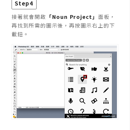
Step4
W
接著就會開啟
「Noun Project」
面板，
o
再找到所需的圖示後，再按圖示右上的下
o
C
載鈕。
o
m
m
e
r
c
e
金
流
物
流