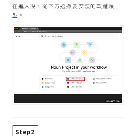
攝
在進入後，從下方選擇要安裝的軟體類
影
型。
手
機
攝
影
器
材
操
控
資
源
免
Step2