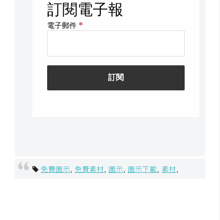
S
S
J
a
v
a
S
c
r
i
p
t
免費圖示
,
免費素材
,
圖示
,
圖示下載
,
素材
,
U
I
/