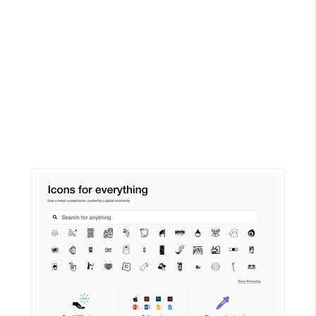
G
e
m
i
n
i
A
I
生
成
圖
片
影
片