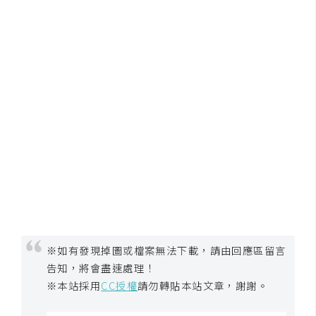
空
間
網
頁
設
計
前
端
H
T
※如有發現掉圖或檔案無法下載，請由回應區留言
M
告知，將會盡速處理！
L
※本站採用
CC授權
請勿轉貼本站文章，謝謝。
/
C