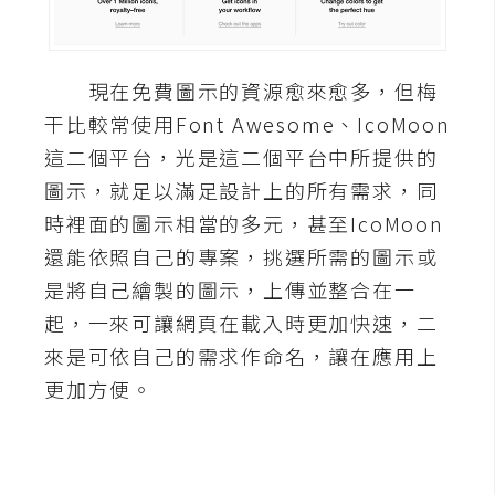
A
I
應
現在免費圖示的資源愈來愈多，但梅
用
干比較常使用Font Awesome、IcoMoon
設
這二個平台，光是這二個平台中所提供的
計
圖示，就足以滿足設計上的所有需求，同
時裡面的圖示相當的多元，甚至IcoMoon
網
還能依照自己的專案，挑選所需的圖示或
站
是將自己繪製的圖示，上傳並整合在一
起，一來可讓網頁在載入時更加快速，二
來是可依自己的需求作命名，讓在應用上
影
更加方便。
像
A
d
o