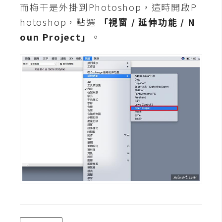
d
而梅干是外掛到Photoshop，這時開啟P
P
r
hotoshop，點選
「視窗 / 延伸功能 / N
e
s
oun Project」
。
s
安
裝
與
設
定
外
掛
實
作
電
商