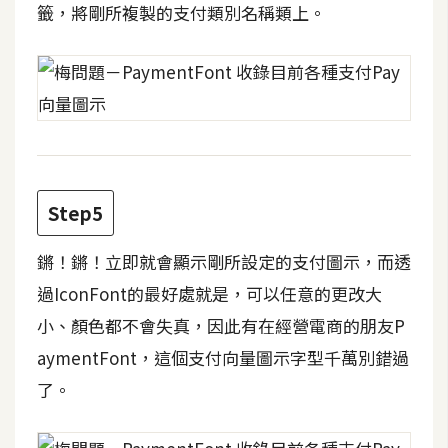
d
籤，將剛所複製的支付類別名稱類上。
P
r
e
s
s
安
裝
與
Step5
設
定
鏘！鏘！立即就會顯示剛所設定的支付圖示，而透
過IconFont的最好處就是，可以任意的更改大
外
小、顏色都不會失真，因此有在經營電商的朋友P
掛
實
aymentFont，這個支付向量圖示字型千萬別錯過
作
了。
電
商