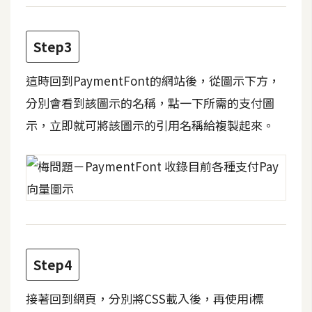
費
圖
庫
Step3
這時回到PaymentFont的網站後，從圖示下方，
免
費
分別會看到該圖示的名稱，點一下所需的支付圖
字
示，立即就可將該圖示的引用名稱給複製起來。
型
網
站
架
設
Step4
W
o
接著回到網頁，分別將CSS載入後，再使用i標
r