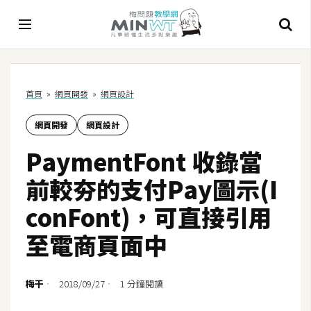
A
首頁
»
網頁開發
»
網頁設計
I
網頁開發
網頁設計
A
I
PaymentFont 收錄當
工
具
前較夯的支付Pay圖示(I
C
conFont)，可直接引用
h
至電商頁面中
a
t
G
梅干
2018/09/27
1 分鐘閱讀
P
T