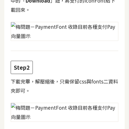
中的「
Download
」鈕，將支付的IconFont給下
攝
載回來。
影
手
機
攝
影
Step2
器
材
下載完畢，解壓縮後，只需保留css與fonts二資料
操
夾即可。
控
資
源
免