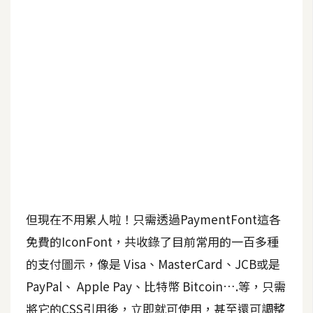
b
e
P
h
o
t
o
s
h
o
p
但現在不用累人啦！只需透過PaymentFont這各
I
免費的IconFont，共收錄了目前常用的一百多種
l
的支付圖示，像是 Visa、MasterCard、JCB或是
l
PayPal、 Apple Pay、比特幣 Bitcoin….等，只需
u
s
將它的CSS引用後，立即就可使用，甚至還可調整