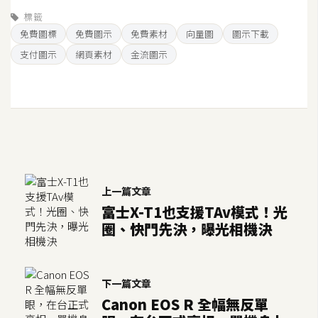
空
標籤
間
免費圖標
免費圖示
免費素材
向量圖
圖示下載
支付圖示
網頁素材
金流圖示
網
頁
設
計
前
端
上一篇文章
富士X-T1也支援TAv模式！光
圈、快門先決，曝光相機決
H
T
M
L
下一篇文章
/
Canon EOS R 全幅無反單
C