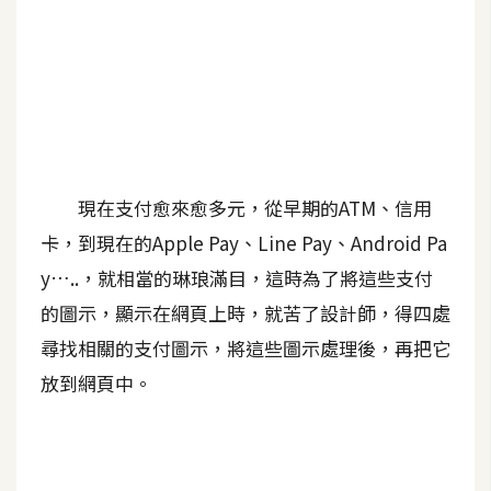
A
I
應
用
設
計
現在支付愈來愈多元，從早期的ATM、信用
卡，到現在的Apple Pay、Line Pay、Android Pa
網
y…..，就相當的琳琅滿目，這時為了將這些支付
站
的圖示，顯示在網頁上時，就苦了設計師，得四處
尋找相關的支付圖示，將這些圖示處理後，再把它
影
放到網頁中。
像
A
d
o