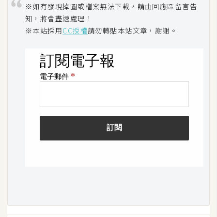
※如有發現掉圖或檔案無法下載，請由回應區留言告
架
設
知，將會盡速處理！
※本站採用
CC授權
請勿轉貼本站文章，謝謝。
主
機
與
網
域
S
E
O
工
具
免
費