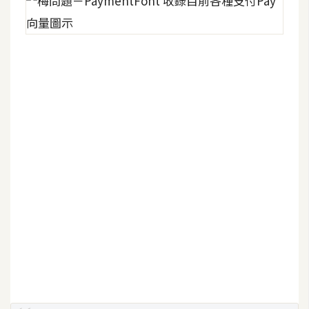
W
o
o
C
o
m
m
e
r
c
e
金
流
物
流