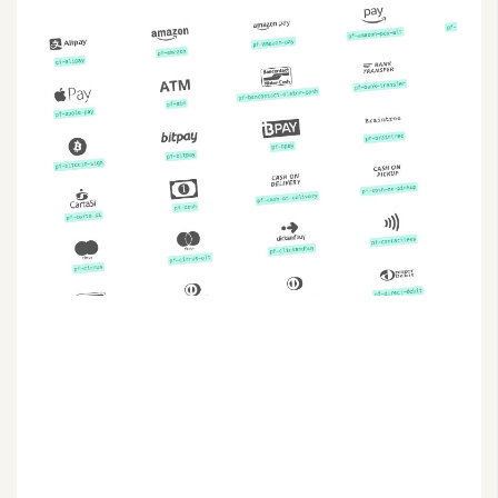
G
e
m
i
n
i
A
I
生
成
圖
片
影
片