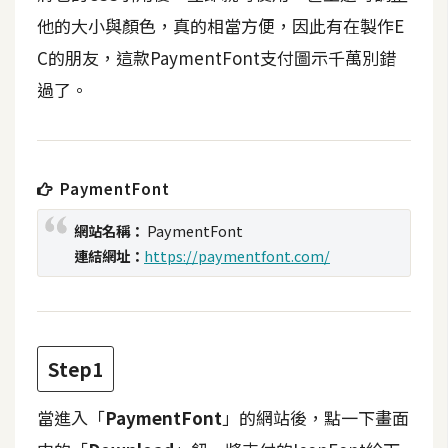
t
他的大小與顏色，真的相當方便，因此有在製作E
r
C的朋友，這款PaymentFont支付圖示千萬別錯
a
t
過了。
o
r
PaymentFont
去
背
網站名稱：
PaymentFont
與
連結網址：
https://paymentfont.com/
合
成
攝
影
Step1
商
當進入「
PaymentFont
」的網站後，點一下畫面
品