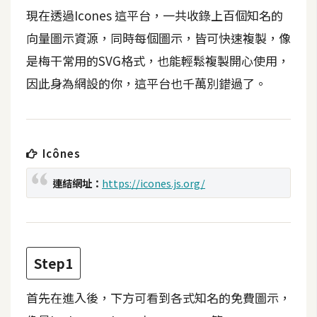
b
現在透過Icones 這平台，一共收錄上百個知名的
e
向量圖示資源，同時每個圖示，皆可快速複製，像
P
是梅干常用的SVG格式，也能輕鬆複製開心使用，
h
因此身為網設的你，這平台也千萬別錯過了。
o
t
o
s
Icônes
h
o
連結網址：
https://icones.js.org/
p
I
l
Step1
l
u
首先在進入後，下方可看到各式知名的免費圖示，
s