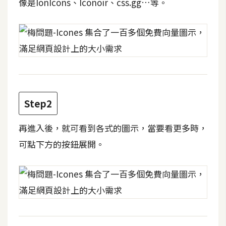
像是IonIcons、Iconoir、css.gg…等。
t
r
a
t
o
r
去
Step2
背
與
再進入後，就可看到各式的圖示，當要看更多時，
合
可點下方的按鈕展開。
成
攝
影
商
品