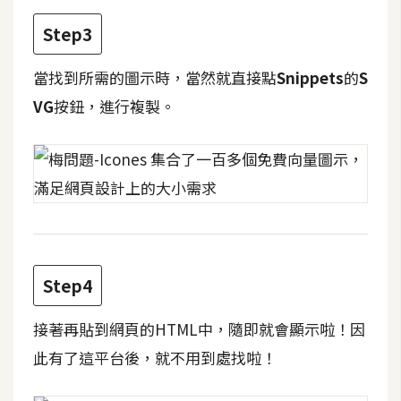
攝
影
Step3
當找到所需的圖示時，當然就直接點
Snippets
的
S
手
VG
按鈕，進行複製。
機
攝
影
器
材
操
控
Step4
資
接著再貼到網頁的HTML中，隨即就會顯示啦！因
源
此有了這平台後，就不用到處找啦！
免