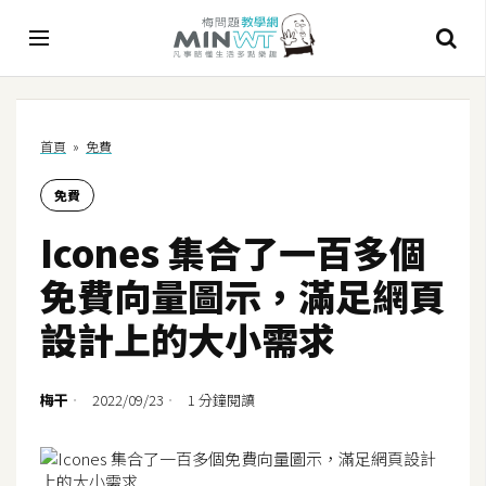
A
首頁
»
免費
I
免費
A
I
Icones 集合了一百多個
工
具
免費向量圖示，滿足網頁
C
設計上的大小需求
h
a
t
梅干
2022/09/23
1 分鐘閱讀
G
P
T