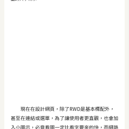
G
e
m
i
n
i
A
I
生
成
圖
片
現在在設計網頁，除了RWD是基本標配外，
甚至在連結或選單，為了讓使用者更直觀，也會加
影
入小圖示，必竟看圖一定比看字要來的快，而網路
片