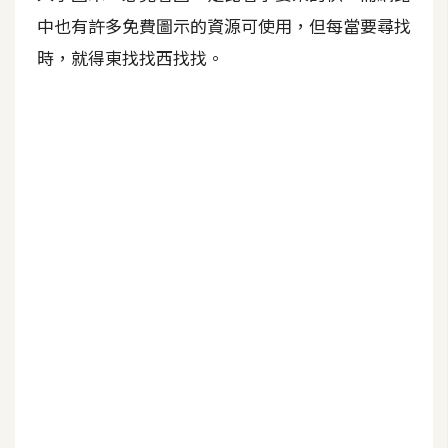
中也有許多免費圖示的資源可使用，但每當要尋找
A
I
時，就得東找找西找找。
應
用
設
計
網
站
影
像
A
d
o