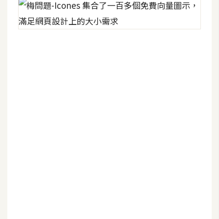
費
圖
庫
免
費
字
型
網
站
架
設
W
o
r