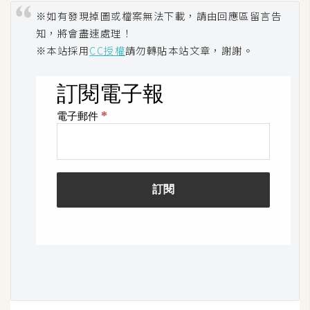
d
P
※如有發現掉圖或檔案無法下載，請由回應區留言告
r
知，將會盡速處理！
e
s
※本站採用
CC授權
請勿轉貼本站文章，謝謝。
s
安
裝
與
設
定
外
掛
實
作
電
商