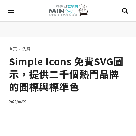
A
I
首頁
»
免費
Simple Icons 免費SVG圖
A
I
工
示，提供二千個熱門品牌
具
的圖標與標準色
C
h
2022/04/22
a
t
G
P
T