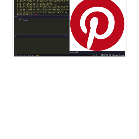
d
P
r
e
s
s
安
裝
與
設
定
外
掛
實
作
電
商