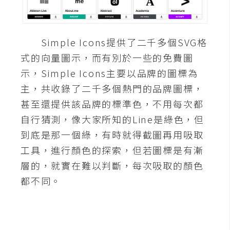
A
I
應
Simple Icons提供了二千多個SVG格
用
式的向量圖示，而有別於一些的免費圖
設
示，Simple Icons主要以品牌的圖標為
計
主，共收錄了二千多個熱門的品牌圖標，
甚至還提供該品牌的標準色，不用每次都
網
自行猜測，像大家所知的Line是綠色，但
站
到底是那一個綠，有時就得截圖再用吸取
工具，進行顏色的探索，但若圖標是有漸
層的，就實在難以判斷，每次吸取的顏色
影
都不同。
像
A
d
o