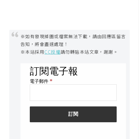
W
o
o
C
※如有發現掉圖或檔案無法下載，請由回應區留言
o
告知，將會盡速處理！
m
※本站採用
CC授權
請勿轉貼本站文章，謝謝。
m
e
r
c
e
金
流
物
流