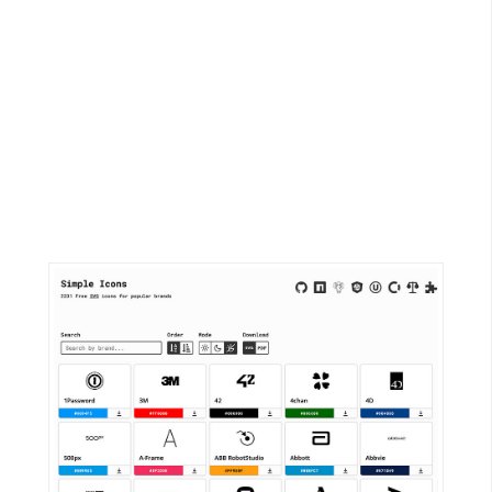
G
e
m
i
n
i
A
I
生
成
圖
片
影
片