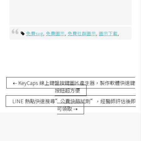
架
設
主
免費svg
,
免費圖示
,
免費社群圖示
,
圖示下載
,
機
與
網
域
S
⇠ KeyCaps 線上鍵盤按鍵圖片產生器，製作軟體快速鍵
E
按鈕超方便
O
LINE 熱點快速搜尋”公費快篩試劑”，經醫師評估後即
工
可領取 ⇢
具
免
費