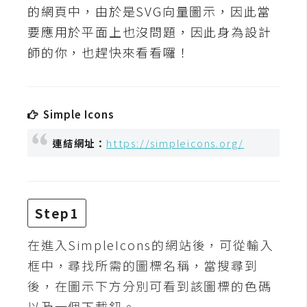
t
的網頁中，由於是SVG向量圖示，因此當
r
要應用於平面上也沒問題，因此身為設計
a
師的你，也趕快來看看囉！
t
o
r
Simple Icons
去
連結網址：
https://simpleicons.org/
背
與
合
成
Step1
攝
影
在進入SimpleIcons的網站後，可從輸入
框中，尋找所需的圖標名稱，當搜尋到
商
後，在圖示下方分別可看到該圖標的色碼
品
以及一個下載鈕。