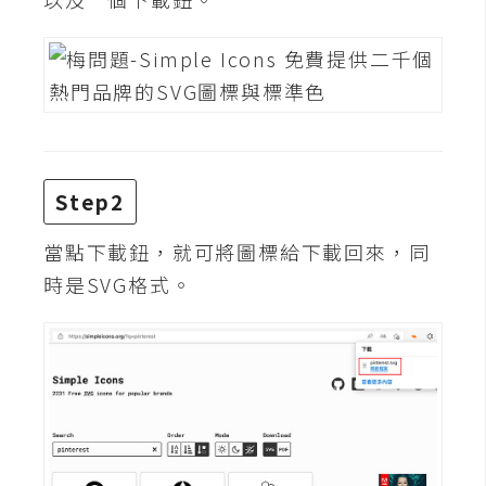
攝
影
手
機
攝
影
Step2
當點下載鈕，就可將圖標給下載回來，同
器
時是SVG格式。
材
操
控
資
源
免