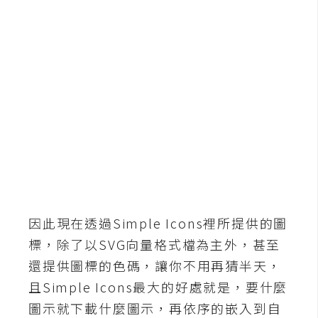
b
e
P
h
o
t
o
s
h
o
p
因此現在透過Simple Icons裡所提供的圖
I
標，除了以SVG向量格式檔為主外，甚至
l
還提供圖標的色碼，讓你不用再猜半天，
l
且Simple Icons最大的好處就是，要什麼
u
圖示就下載什麼圖示，再依序的嵌入到自
s