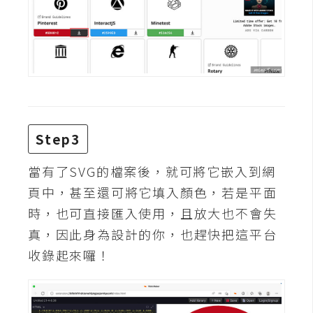
費
圖
庫
免
費
字
型
Step3
當有了SVG的檔案後，就可將它嵌入到網
網
頁中，甚至還可將它填入顏色，若是平面
站
時，也可直接匯入使用，且放大也不會失
架
真，因此身為設計的你，也趕快把這平台
設
收錄起來囉！
W
o
r