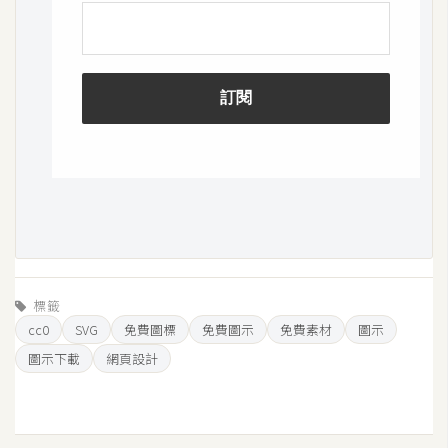
架
設
主
機
與
網
域
S
E
O
標籤
工
cc0
SVG
免費圖標
免費圖示
免費素材
圖示
具
圖示下載
網頁設計
免
費