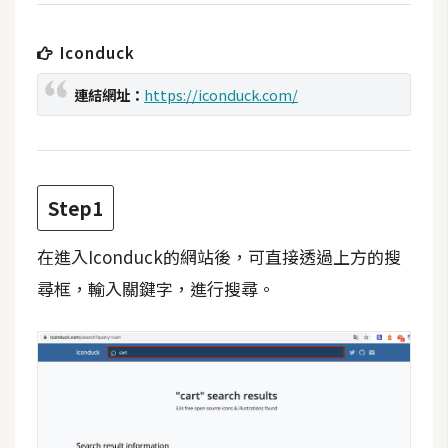
t
r
Iconduck
a
t
連結網址：
https://iconduck.com/
o
r
去
Step1
背
與
在進入Iconduck的網站後，可直接透過上方的搜
合
尋框，輸入關鍵字，進行搜尋。
成
攝
影
商
品