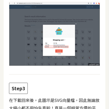
費
圖
庫
免
費
字
型
網
站
架
設
Step3
W
在下載回來後，此圖示是SVG向量檔，因此無論放
o
r
大縮小都不用怕失真啦！真是一個相當方便的平