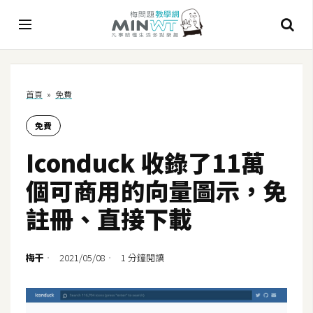
A
首頁
»
免費
I
免費
A
I
Iconduck 收錄了11萬
工
具
個可商用的向量圖示，免
C
註冊、直接下載
h
a
t
梅干
2021/05/08
1 分鐘閱讀
G
P
T