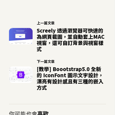
空
間
上一篇文章
網
Screely 透過瀏覽器可快速的
為網頁截圖，並自動套上MAC
頁
視窗，還可自訂背景與視窗樣
設
式
計
下一篇文章
前
[教學] Boootstrap5.0 全新
端
的 IconFont 圖示文字設計，
漂亮有設計感且有三種的嵌入
H
方式
T
M
L
/
你可能也會
喜歡
C