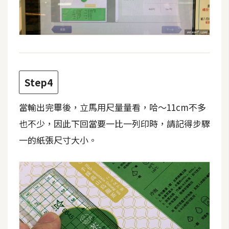
W
o
o
C
o
Step4
m
m
當輸出完畢後，立馬用尺量量看，哈～11cm不多
e
r
也不少，因此下回當要一比一列印時，請記得步驟
c
一的紙張尺寸大小。
e
金
流
物
流