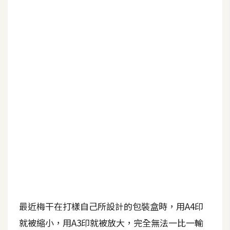
b
e
P
h
o
t
o
s
h
o
p
I
l
l
最近梅干在打樣自己所設計的包裝盒時，用A4印
u
就被縮小，用A3印就被放大，完全無法一比一輸
s