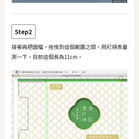
費
圖
庫
Step2
免
費
接著再把圖檔，拖曳到這個範圍之間，用尺規表量
字
測一下，目前這個長為11cm。
型
網
站
架
設
W
o
r