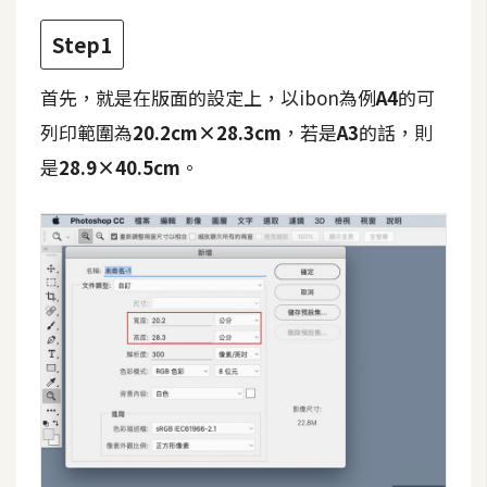
攝
影
Step1
首先，就是在版面的設定上，以ibon為例
A4
的可
手
列印範圍為
20.2cm×28.3cm
，若是
A3
的話，則
機
攝
是
28.9×40.5cm
。
影
器
材
操
控
資
源
免