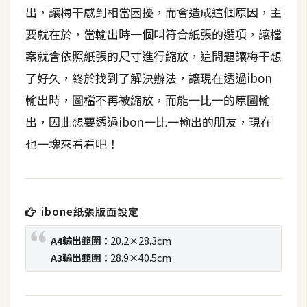
t
出，讓梅干感到相當困擾，而會造成這個原因，主
r
要就在於，當輸出時一個叫符合紙張的選項，讓檔
a
案就會依照紙張的尺寸進行縮放，這問題讓梅干想
t
o
了好久，終於找到了解決辦法，讓現在透過ibon
r
輸出時，圖檔不再被縮放，而能一比一的原圖輸
出，因此想要透過ibon一比一輸出的朋友，現在
去
也一塊來看看吧！
背
與
合
成
ibone紙張版面設定
攝
A4輸出範圍：
20.2×28.3cm
影
A3輸出範圍：
28.9×40.5cm
商
品