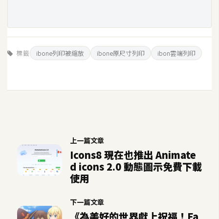
S
S
標籤
ibone列印被縮放
ibone原尺寸列印
ibon雲端列印
J
a
v
a
S
c
r
i
上一篇文章
p
Icons8 現在也推出 Animate
t
d icons 2.0 動態圖示免費下載
使用
U
下一篇文章
I
《為美好的世界獻上祝福！Fa
/