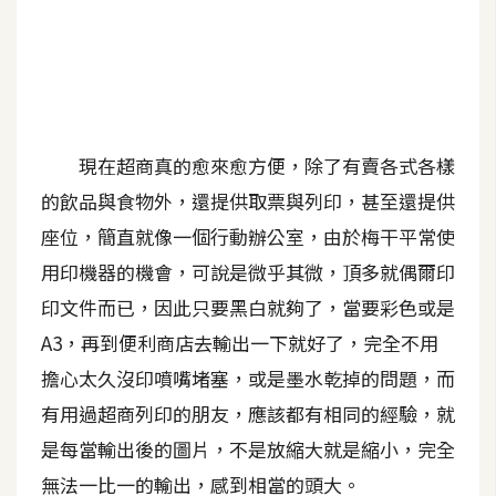
A
I
應
用
設
現在超商真的愈來愈方便，除了有賣各式各樣
計
的飲品與食物外，還提供取票與列印，甚至還提供
座位，簡直就像一個行動辦公室，由於梅干平常使
網
用印機器的機會，可說是微乎其微，頂多就偶爾印
站
印文件而已，因此只要黑白就夠了，當要彩色或是
A3，再到便利商店去輸出一下就好了，完全不用
影
擔心太久沒印噴嘴堵塞，或是墨水乾掉的問題，而
像
有用過超商列印的朋友，應該都有相同的經驗，就
是每當輸出後的圖片，不是放縮大就是縮小，完全
A
d
無法一比一的輸出，感到相當的頭大。
o