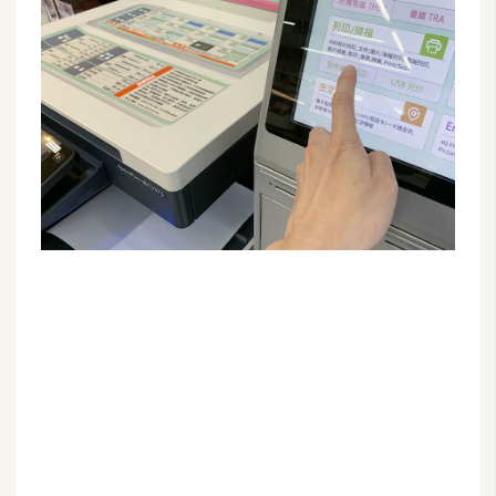
G
e
m
i
n
i
A
I
生
成
圖
片
影
片