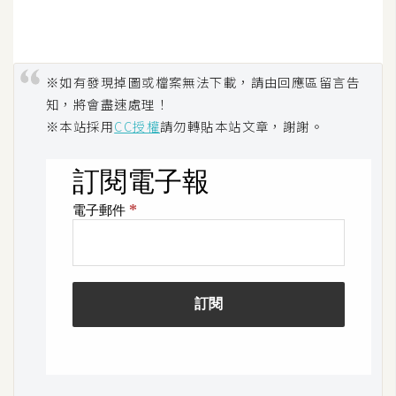
空
間
※如有發現掉圖或檔案無法下載，請由回應區留言告
網
知，將會盡速處理！
頁
※本站採用
CC授權
請勿轉貼本站文章，謝謝。
設
計
前
端
H
T
M
L
/
C