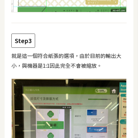
d
P
r
e
s
s
Step3
安
裝
就是這一個符合紙張的選項，由於目前的輸出大
與
小，與機器是1:1因此完全不會被縮放。
設
定
外
掛
實
作
電
商