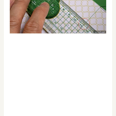
架
設
主
機
與
網
域
S
E
O
工
具
免
費