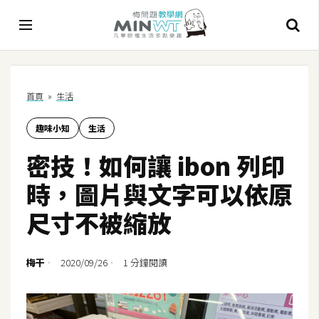
A
首頁
»
生活
I
趣味小知
生活
A
I
密技！如何讓 ibon 列印
工
具
時，圖片與文字可以依原
C
尺寸不被縮放
h
a
t
梅干
2020/09/26
1 分鐘閱讀
G
P
T