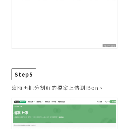
架
設
主
機
與
網
域
S
Step5
E
O
這時再把分割好的檔案上傳到iBon。
工
具
免
費