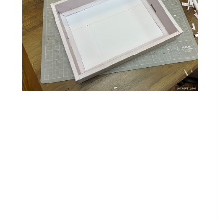
o
c
k
e
r
伺
服
器
設
定
資
源
免
費
圖