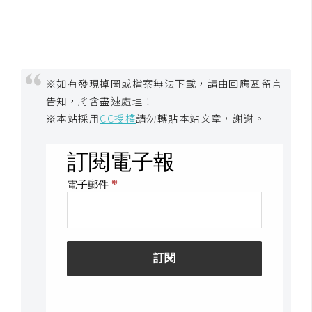
示
免
費
※如有發現掉圖或檔案無法下載，請由回應區留言
版
告知，將會盡速處理！
型
※本站採用
CC授權
請勿轉貼本站文章，謝謝。
M
A
C
開
箱
梅