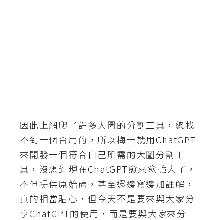
b
e
P
h
o
t
o
s
h
o
因此上網爬了許多大圖的分割工具，總找
p
不到一個合用的，所以梅干就用ChatGPT
來開發一個符合自己所需的大圖分割工
I
具，沒想到現在ChatGPT愈來愈強大了，
l
不但提供原始碼，甚至還邊寫邊加註解，
l
真的相當貼心，但今天不是要來與大家分
u
享ChatGPT的使用，而是要與大家來分
s