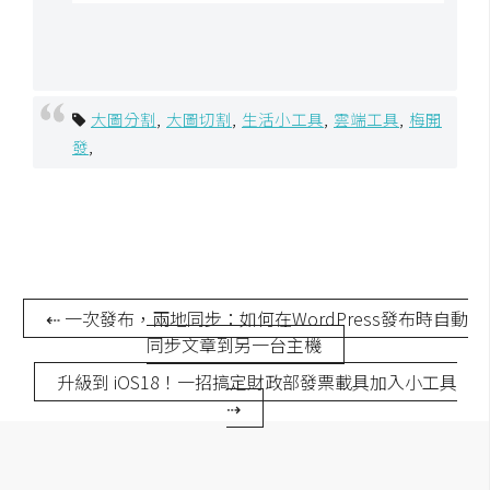
開
發
大圖分割
,
大圖切割
,
生活小工具
,
雲端工具
,
梅開
熱
發
,
門
文
章
全
⇠ 一次發布，兩地同步：如何在WordPress發布時自動
站
同步文章到另一台主機
導
升級到 iOS18！一招搞定財政部發票載具加入小工具
覽
⇢
合