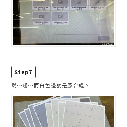
S
S
J
a
v
a
S
c
Step7
r
i
鏘～鏘～而白色邊就是膠合處。
p
t
U
I
/