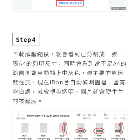
W
o
o
C
Step4
o
m
下載解壓縮後，就會看到已分割成一張一
m
張A4的列印尺寸，同時會看到當不足A4的
e
範圍則會自動補上中灰色，最主要的原因
r
c
就在於，現在iBon會自動偵測圖檔，當有
e
空白處，就會視為透明，圖片就會硬生生
的被延展。
金
流
物
流