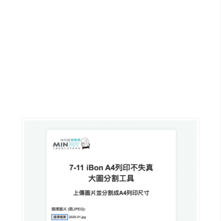
G
e
m
i
n
i
A
I
生
成
圖
片
影
片