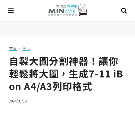
A
I
首頁
»
生活
自製大圖分割神器！讓你
A
I
工
輕鬆將大圖，生成7-11 iB
具
on A4/A3列印格式
C
h
2024/09/10
a
t
G
P
T