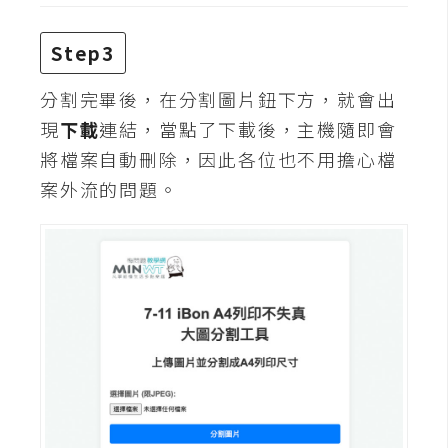
d
P
r
Step3
e
s
s
分割完畢後，在分割圖片鈕下方，就會出
現
下載
連結，當點了下載後，主機隨即會
安
將檔案自動刪除，因此各位也不用擔心檔
裝
案外流的問題。
與
設
定
外
掛
實
作
電
商