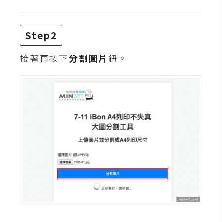
費
圖
庫
Step2
接著再按下
分割圖片
鈕。
免
費
字
型
網
站
架
設
W
o
r