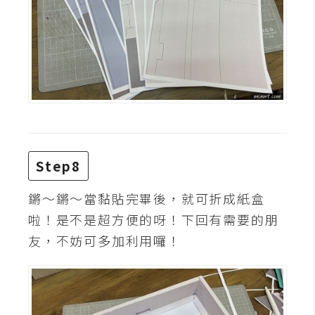
U
X
R
W
D
網
頁
Step8
後
端
鏘～鏘～當黏貼完畢後，就可折成紙盒
啦！是不是超方便的呀！下回有需要的朋
P
友，不妨可多加利用囉！
H
P
D