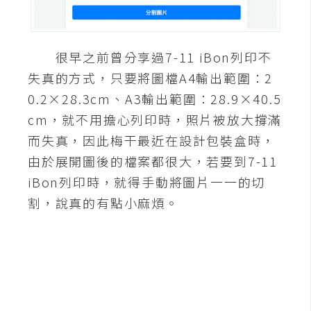
A
I
應
很早之前曾分享過7-11 iBon列印不
用
失真的方式，只要將圖檔A4輸出範圍：2
設
0.2×28.3cm、A3輸出範圍：28.9×40.5
計
cm，就不用擔心列印時，照片被放大撐滿
而失真，因此梅干最近在設計包裝盒時，
網
由於展開圖後的檔案都很大，若要到7-11
站
iBon列印時，就得手動將圖片一一的切
割，說真的有點小麻煩。
影
像
A
d
o