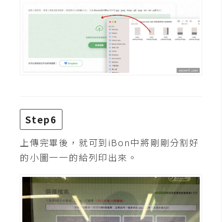
空
間
網
頁
設
計
Step6
前
端
上傳完畢後，就可到iBon中將剛剛分割好
的小圖一一的給列印出來。
H
T
M
L
/
C