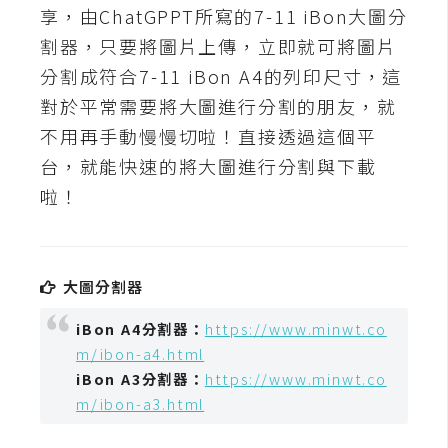
t
享，由ChatGPPT所寫的7-11 iBon大圖分
r
割器，只要將圖片上傳，立即就可將圖片
a
分割成符合7-11 iBon A4的列印尺寸，這
t
對於平常需要將大圖進行分割的朋友，就
o
r
不用再手動慢慢切啦！直接透過這個平
台，就能快速的將大圖進行分割與下載
啦！
去
背
與
合
大圖分割器
成
iBon A4分割器：
https://www.minwt.co
攝
影
m/ibon-a4.html
iBon A3分割器：
https://www.minwt.co
m/ibon-a3.html
商
品