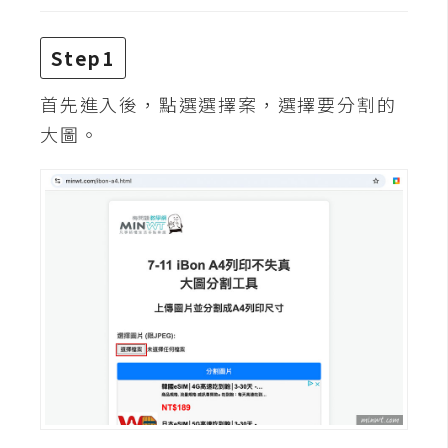
攝
影
Step1
首先進入後，點選選擇案，選擇要分割的
手
機
大圖。
攝
影
器
材
操
控
資
源
免