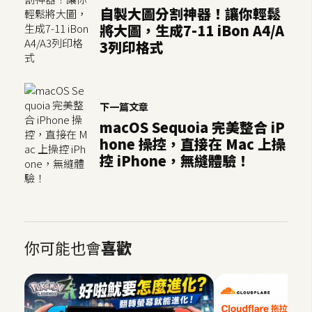
架
自製大圖分割神器！讓你輕鬆
設
將大圖，生成7-11 iBon A4/A
3列印格式
主
機
與
下一篇文章
網
macOS Sequoia 完美整合 iP
域
hone 操控，直接在 Mac 上操
控 iPhone，無縫體驗！
S
E
O
工
具
你可能也會
喜歡
免
費