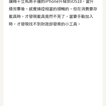
讓梅干立馬將手邊的iPhone升級到iOS18，當升
A
級完畢後，感覺操控相當的順暢的，但在消費要存
I
應
載具時，才發現載具竟然不見了，當要手動加入
用
時，才發現找不到財政部發票的小工具。
設
計
網
站
影
像
A
d
o