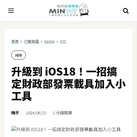
A
首頁
»
行動裝罝
»
Apple
»
iOS
I
iOS
A
I
升級到 iOS18！一招搞
工
具
定財政部發票載具加入小
C
工具
h
a
t
梅干
2024/09/21
1 分鐘閱讀
G
P
T