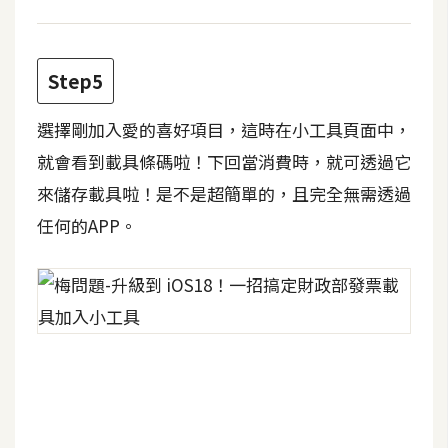
費
圖
庫
Step5
免
選擇剛加入愛的喜好項目，這時在小工具頁面中，
費
就會看到載具條碼啦！下回當消費時，就可透過它
字
型
來儲存載具啦！是不是超簡單的，且完全無需透過
任何的APP。
網
站
架
設
W
o
r