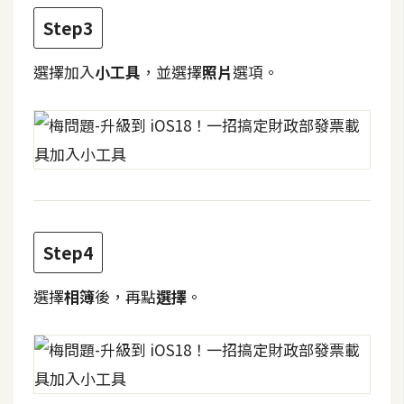
攝
Step3
影
選擇加入
小工具
，並選擇
照片
選項。
手
機
攝
影
器
材
Step4
操
控
選擇
相簿
後，再點
選擇
。
資
源
免