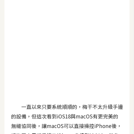
G
e
m
i
n
i
A
I
生
成
圖
片
一直以來只要系統順順的，梅干不太升級手邊
的設備，但這次看到iOS18與macOS有更完美的
影
無縫協同後，讓macOS可以直接操控iPhone後，
片