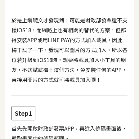
b
e
於是上網爬文才發現到，可能是財政部發票還不支
P
援iOS18，而網路上也有相關的替代的方案，但都
h
得安裝APP或用LINE PAY的方式加入載具，因此
o
t
梅干試了一下，發現可以圖片的方式加入，所以各
o
位若升級到iOS18時，想要將載具加入小工具的朋
s
友，不妨試試梅干這個方法，免安裝任何的APP，
h
o
直接用圖片的方式就可將載具加入囉！
p
I
Step1
l
l
首先先開啟財政部發票APP，再進入條碼畫面後，
u
s
截取畫面中的條碼範圍。