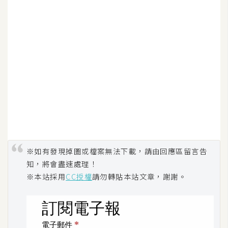
d
P
r
e
s
s
安
裝
與
設
定
※如有發現掉圖或檔案無法下載，請由回應區留言告
外
知，將會盡速處理！
掛
※本站採用
CC授權
請勿轉貼本站文章，謝謝。
實
作
電
商