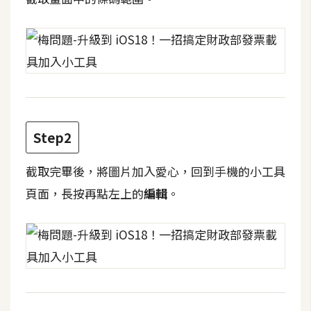
t
r
a
t
o
r
Step2
去
背
截取完畢後，將圖片加入愛心，回到手機的小工具
與
合
頁面，長按再點左上的
編輯
。
成
攝
影
商
品