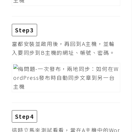
攝
影
Step3
手
機
當都安裝並啟用後，再回到A主機，並輸
攝
影
入要同步到B主機的網址、帳號、密碼。
器
材
操
控
資
源
Step4
免
這時立馬來測試看看，當在A主機中的Wor