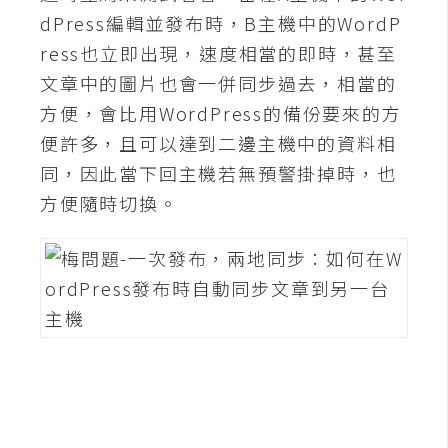
費
dPress編輯並發布時，B主機中的WordP
圖
庫
ress也立即出現，速度相當的即時，甚至
文章中的圖片也會一併同步過去，相當的
方便，會比用WordPress的備份要來的方
免
便許多，且可以達到二邊主機中的資料相
費
字
同，因此當下回主機若無預警掛掉時，也
型
方便隨時切換。
網
站
架
設
W
o
r