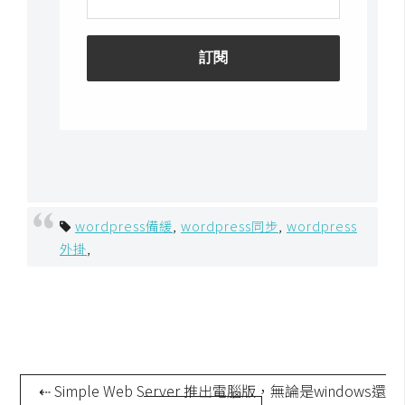
W
o
o
C
o
m
m
e
r
wordpress備緩
,
wordpress同步
,
wordpress
c
外掛
,
e
金
流
物
流
⇠ Simple Web Server 推出電腦版，無論是windows還