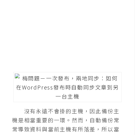
G
e
m
i
n
i
A
I
生
成
圖
片
沒有永遠不會掛的主機，因此備份主
機是相當重要的一環。然而，自動備份常
影
常導致資料與當前主機有所落差，所以當
片