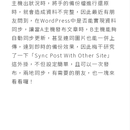
主機出狀況時，將手的備份檔進行還原
A
時，就會造成資料不完整，因此最近有朋
I
應
友問到，在WordPress中是否能實現資料
用
同步，讓當A主機發布文章時，B主機能夠
自動同步更新，甚至連同圖片也能一併上
設
傳，達到即時的備份效果，因此梅干研究
計
了一下「Sync Post With Other Site」
這外掛，不但設定簡單，且可以一次發
網
布，兩地同步，有需要的朋友，也一塊來
站
看看囉！
影
像
A
d
o