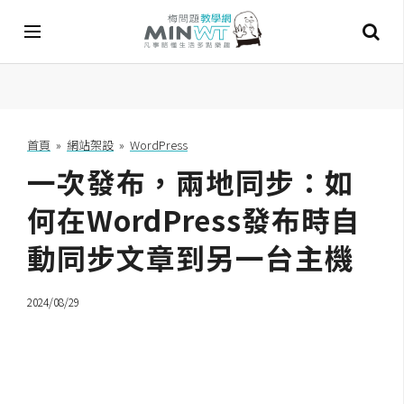
A
I
首頁
»
網站架設
»
WordPress
一次發布，兩地同步：如
A
I
工
何在WordPress發布時自
具
動同步文章到另一台主機
C
h
2024/08/29
a
t
G
P
T