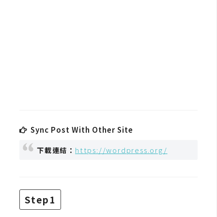
b
e
P
h
o
t
o
s
h
o
Sync Post With Other Site
p
下載連結：
https://wordpress.org/
I
l
l
Step1
u
s