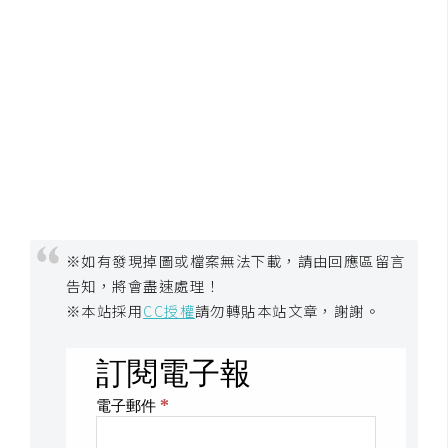
d
P
r
e
s
s
安
裝
與
設
定
※如有發現掉圖或檔案無法下載，請由回應區留言
告知，將會盡速處理！
外
※本站採用
CC授權
請勿轉貼本站文章，謝謝。
掛
實
作
電
商