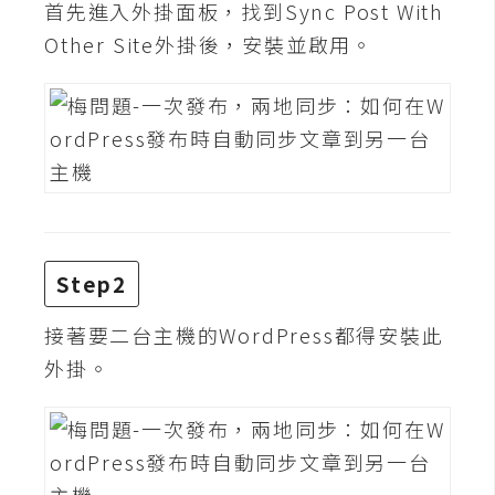
首先進入外掛面板，找到Sync Post With
t
r
Other Site外掛後，安裝並啟用。
a
t
o
r
去
背
與
Step2
合
成
接著要二台主機的WordPress都得安裝此
外掛。
攝
影
商
品