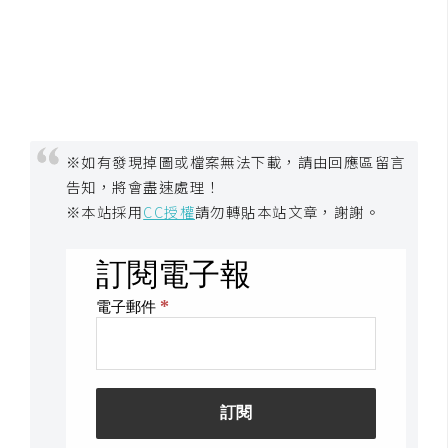
示
免
費
版
型
※如有發現掉圖或檔案無法下載，請由回應區留言
告知，將會盡速處理！
※本站採用
CC授權
請勿轉貼本站文章，謝謝。
M
A
C
開
箱
梅