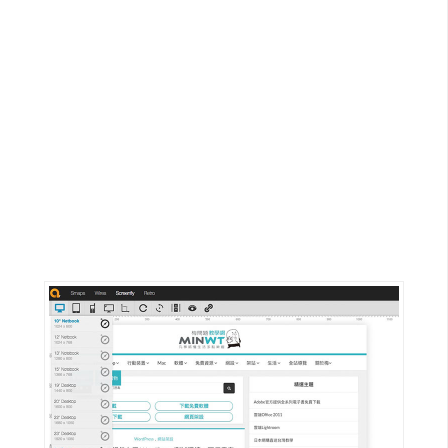
G
e
m
i
n
i
A
I
生
成
圖
片
影
片