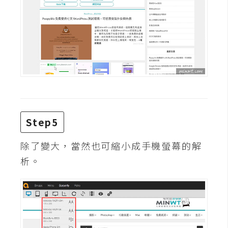
架
設
主
機
與
網
域
Step5
S
E
除了變大，當然也可縮小成手機螢幕的解
O
析。
工
具
免
費