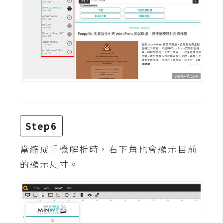
空
間
網
頁
設
計
Step6
前
端
當縮成手機解析時，右下角也會顯示目前
H
的顯示尺寸。
T
M
L
/
C