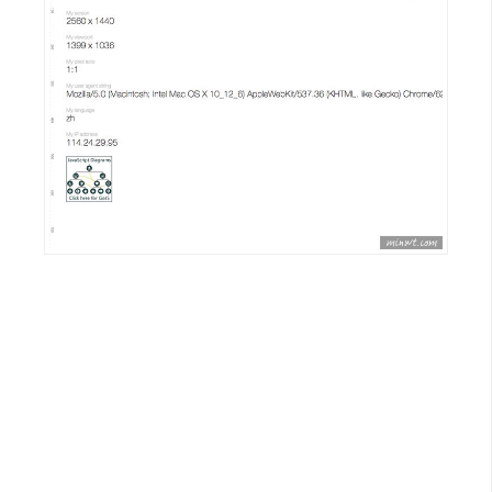
o
c
k
e
r
伺
服
器
設
定
資
源
免
費
圖