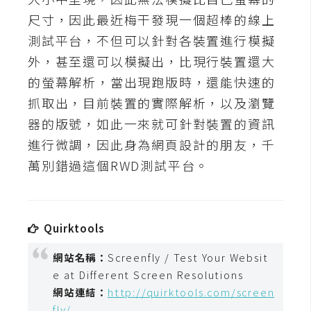
t
尺寸，因此最近梅干發現一個超棒的線上
r
測試平台，不但可以針對各裝置進行模擬
a
t
外，甚至還可以模擬出，比現行裝置還大
o
的螢幕解析，當出現跑版時，還能快速的
r
抓取出，目前裝置的實際解析，以及瀏覽
器的版號，如此一來就可針對裝置的資訊
去
進行微調，因此身為網頁設計的朋友，千
背
萬別錯過這個RWD測試平台。
與
合
成
Quirktools
攝
影
網站名稱：
Screenfly / Test Your Websit
e at Different Screen Resolutions
商
網站連結：
http://quirktools.com/screen
品
fly/