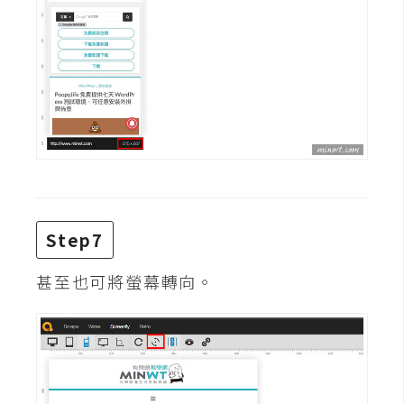
S
S
J
a
v
a
S
c
r
Step7
i
p
甚至也可將螢幕轉向。
t
U
I
/