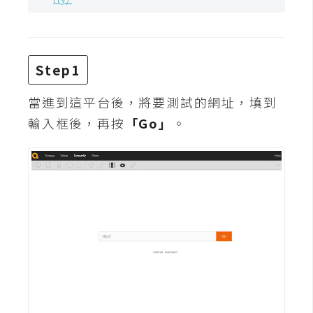
攝
影
Step1
手
機
當進到這平台後，將要測試的網址，填到
攝
輸入框後，再按
影
「Go」
。
器
材
操
控
資
源
免