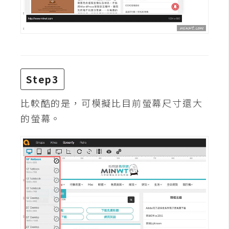
d
P
r
e
s
s
安
Step3
裝
與
比較酷的是，可模擬比目前螢幕尺寸還大
設
的螢幕。
定
外
掛
實
作
電
商