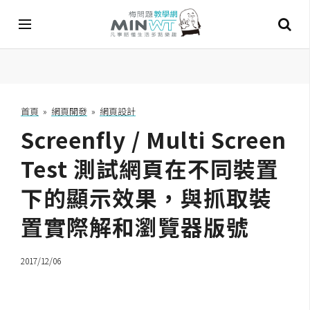
A
I
首頁
»
網頁開發
»
網頁設計
Screenfly / Multi Screen
A
I
工
Test 測試網頁在不同裝置
具
下的顯示效果，與抓取裝
C
置實際解和瀏覽器版號
h
a
t
2017/12/06
G
P
T