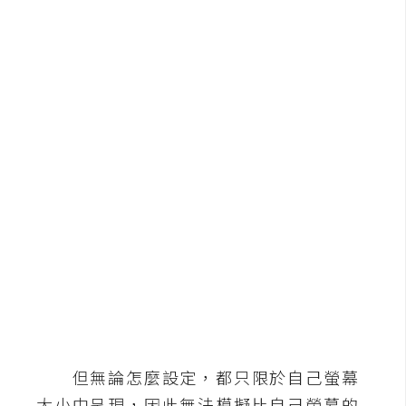
b
e
P
h
o
t
o
s
h
o
p
I
l
l
u
但無論怎麼設定，都只限於自己螢幕
s
大小中呈現，因此無法模擬比自己螢幕的