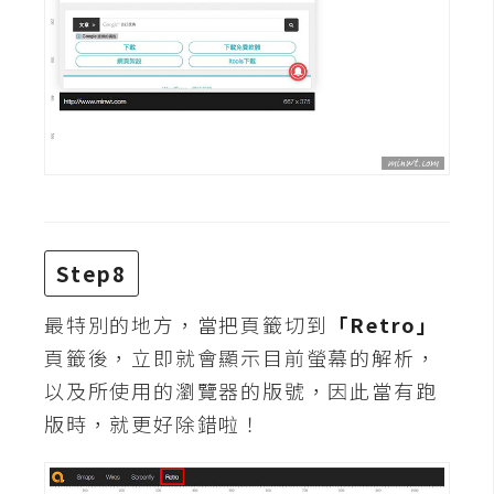
U
X
R
W
D
網
頁
Step8
後
端
最特別的地方，當把頁籤切到
「Retro」
P
頁籤後，立即就會顯示目前螢幕的解析，
H
以及所使用的瀏覽器的版號，因此當有跑
P
版時，就更好除錯啦！
D