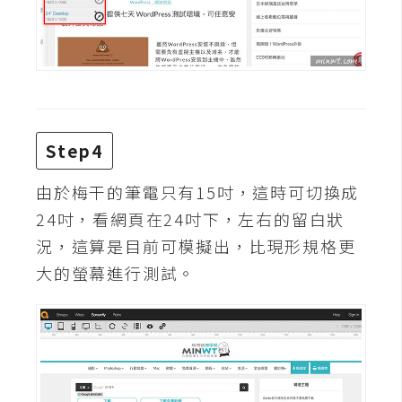
W
o
o
C
o
m
Step4
m
e
由於梅干的筆電只有15吋，這時可切換成
r
24吋，看網頁在24吋下，左右的留白狀
c
況，這算是目前可模擬出，比現形規格更
e
大的螢幕進行測試。
金
流
物
流