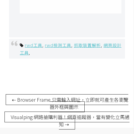
開
發
熱
門
rwd工具
,
rwd檢測工具
,
抓取裝置解析
,
網頁設計
文
工具
,
章
全
站
導
⇠ Browser Frame 只需輸入網址，立即就可產生各瀏覽
器外框與圖示
覽
Visualping 網路搶購利器！網頁追蹤器，當有變化立馬通
知 ⇢
合