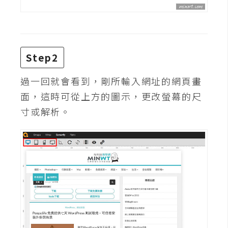
費
圖
庫
Step2
免
費
過一回就會看到，剛所輸入網址的網頁畫
字
面，這時可從上方的圖示，更改螢幕的尺
型
寸或解析。
網
站
架
設
W
o
r