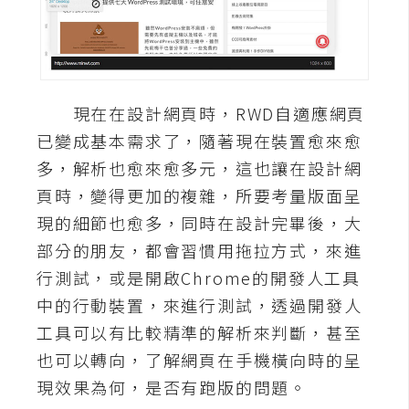
A
I
應
用
現在在設計網頁時，RWD自適應網頁
設
已變成基本需求了，隨著現在裝置愈來愈
計
多，解析也愈來愈多元，這也讓在設計網
頁時，變得更加的複雜，所要考量版面呈
網
現的細節也愈多，同時在設計完畢後，大
站
部分的朋友，都會習慣用拖拉方式，來進
行測試，或是開啟Chrome的開發人工具
影
中的行動裝置，來進行測試，透過開發人
像
工具可以有比較精準的解析來判斷，甚至
也可以轉向，了解網頁在手機橫向時的呈
A
現效果為何，是否有跑版的問題。
d
o