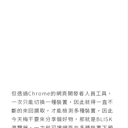
b
e
P
h
o
t
o
s
h
o
p
但透過Chrome的網頁開發者人員工具，
I
一次只能切換一種裝置，因此就得一直不
l
斷的來回選取，才能檢測多種裝置，因此
l
u
今天梅干要來分享個好物，那就是BLISK
s
瀏覽器，一次就可讓網頁在多種裝置下預