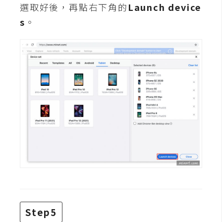
選取好後，再點右下角的
Launch device
W
s
。
o
o
C
o
m
m
e
r
c
e
金
流
物
流
Step5