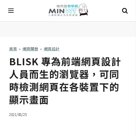
A
I
首頁
»
網頁開發
»
網頁設計
BLISK 專為前端網頁設計
A
I
工
人員而生的瀏覽器，可同
具
時檢測網頁在各裝置下的
C
顯示畫面
h
a
t
2021/08/25
G
P
T