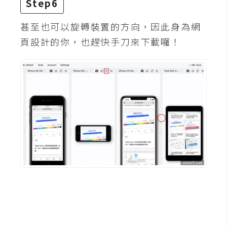
Step6
空
間
甚至也可以旋轉裝置的方向，因此身為網
頁設計的你，也趕快手刀來下載囉！
網
頁
設
計
前
端
H
T
M
L
/
C