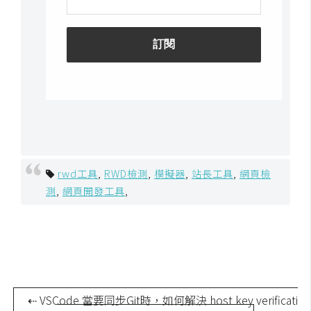
U
X
R
W
D
網
頁
後
rwd工具
,
RWD檢測
,
模擬器
,
站長工具
,
網頁檢
端
測
,
網頁開發工具
,
P
H
P
⇠ VSCode 當要同步Git時，如何解決 host key verificati
D