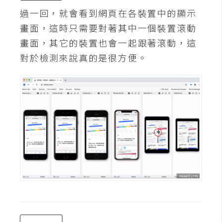
架
過一回，就會看到網頁在各裝置中的顯示
設
畫面，這時只需要對著其中一個裝置滾動
主
畫面，其它的裝置也會一起跟著滾動，這
機
對於檢測來說真的是很方便。
與
網
域
S
E
O
工
具
免
費