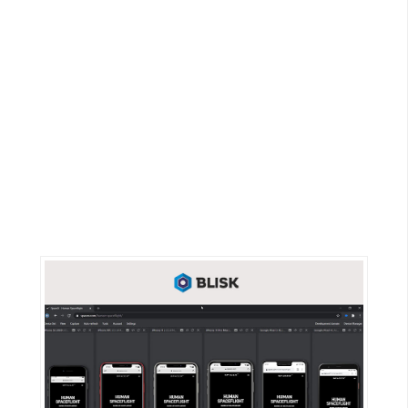
G
e
m
i
n
i
A
I
生
成
圖
片
影
片