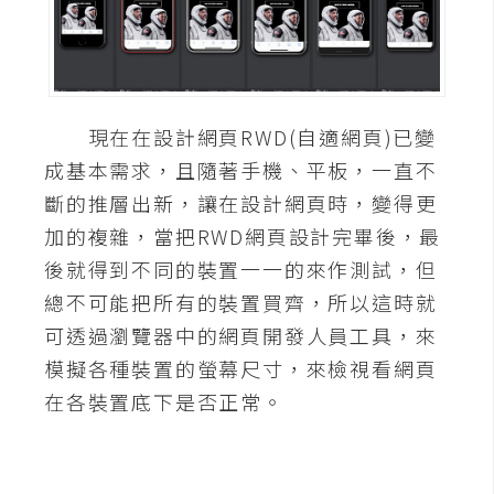
A
I
應
用
現在在設計網頁RWD(自適網頁)已變
設
成基本需求，且隨著手機、平板，一直不
計
斷的推層出新，讓在設計網頁時，變得更
加的複雜，當把RWD網頁設計完畢後，最
網
後就得到不同的裝置一一的來作測試，但
站
總不可能把所有的裝置買齊，所以這時就
可透過瀏覽器中的網頁開發人員工具，來
影
模擬各種裝置的螢幕尺寸，來檢視看網頁
像
在各裝置底下是否正常。
A
d
o