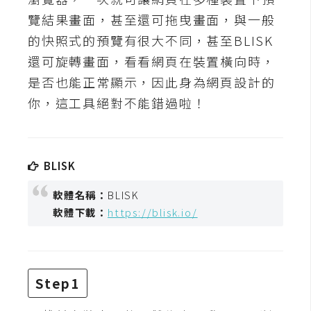
t
覽結果畫面，甚至還可拖曳畫面，與一般
r
的快照式的預覽有很大不同，甚至BLISK
a
t
還可旋轉畫面，看看網頁在裝置橫向時，
o
是否也能正常顯示，因此身為網頁設計的
r
你，這工具絕對不能錯過啦！
去
背
BLISK
與
合
軟體名稱：
BLISK
成
軟體下載：
https://blisk.io/
攝
影
Step1
商
品