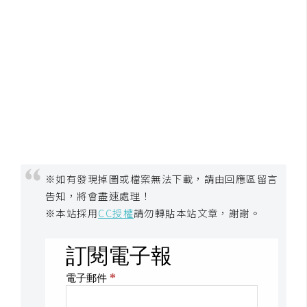
S
S
J
a
v
a
S
c
r
※如有發現掉圖或檔案無法下載，請由回應區留言
i
告知，將會盡速處理！
p
※本站採用
CC授權
請勿轉貼本站文章，謝謝。
t
U
I
/