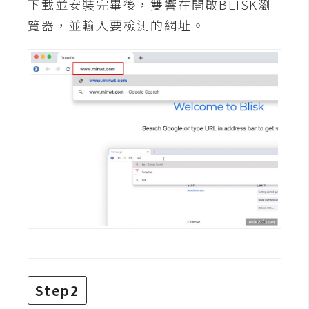
下載並安裝完畢後，雙響在開啟BLISK瀏
攝
影
覽器，並輸入要檢測的網址。
手
機
攝
影
器
材
操
控
資
源
Step2
免