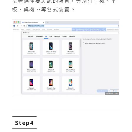
接著選擇要測試的裝置，分別有手機、平
d
P
板、桌機…等各式裝置。
r
e
s
s
安
裝
與
設
定
外
掛
實
作
Step4
電
商