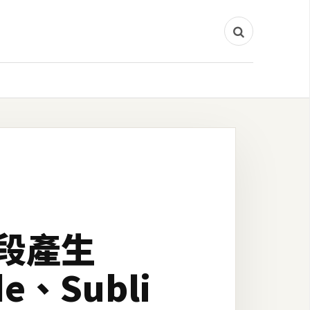
式片段產生
、Subli