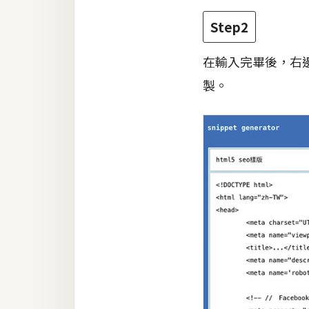
Step2
在輸入完畢後，右邊
製。