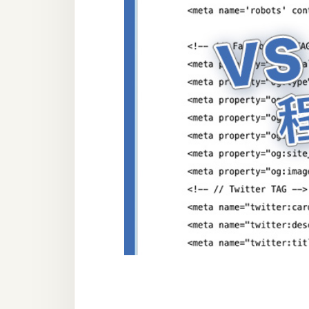
器材操控
資源
免費圖庫
免費字型
網站架設
WordPress
安裝與設定
外掛實作
電商
WooCommerce