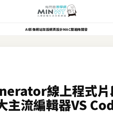
AI
影像
網站架設
網頁設計
MAC
開箱
梅開發
 generator線上程
主流編輯器VS Code