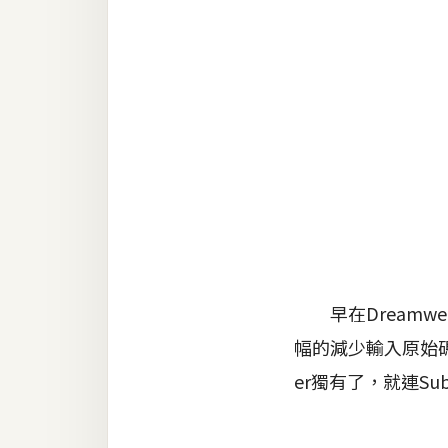
金流物流
架設
主機與網域
SEO 工具
免費空間
網頁設計
前端
早在Dreamwe
HTML / CSS
幅的減少輸入原始碼
JavaScript
er獨有了，就連Sub
UI / UX