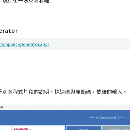
，現在也一塊來看看囉！
erator
//snippet-generator.app/
分別將程式片段的說明、快速碼與原始碼，依續的輸入。