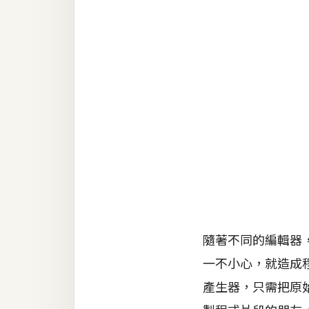
RWD 網頁
後端
PHP
Docker
伺服器設定
資源
免費圖示
免費版型
隨著不同的編輯器，
MAC
一不小心，就造成程式
產生器，只需把原
開箱