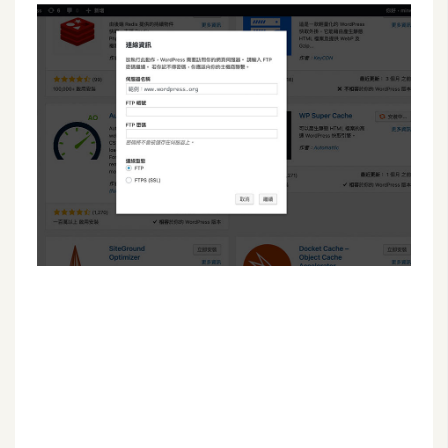
G
e
m
i
n
i
A
I
生
成
圖
片
影
片