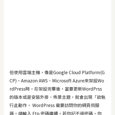
b
e
P
h
o
t
o
s
h
o
p
但使用雲端主機，像是Google Cloud Platform(G
CP)、Amazon AWS、Microsoft Azure來架設Wo
I
rdPress時，在架設完畢後，當要更新WordPrss
l
的版本或是安裝外掛、佈景主題，就會出現「欲執
l
行此動作， WordPress 需要訪問你的網頁伺服
u
s
器。請輸入 Ftp 密碼繼續。若你記不得密碼，你