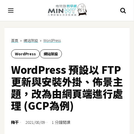
A
首頁
»
網站架設
»
WordPress
I
WordPress
網站架設
A
I
WordPress 預設以 FTP
工
具
更新與安裝外掛、佈景主
C
題，改為由網頁端進行處
h
理 (GCP為例)
a
t
G
梅干
2021/08/09
1 分鐘閱讀
P
T