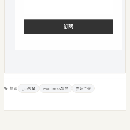
架
設
主
機
與
網
域
S
E
O
標籤
gcp教學
wordpress架設
雲端主機
工
具
免
費