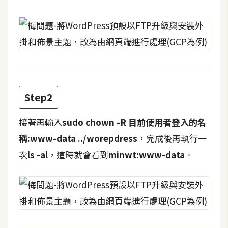
攝
影
手
機
攝
影
Step2
接著再輸入
sudo chown -R
目前使用者登入的名
器
材
稱
:www-data ../
worepdress
，完成後再執行一
操
次
ls -al
，這時就會看到
minwt:www-data
。
控
資
源
免