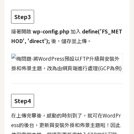
費
圖
庫
Step3
接著開啟
wp-config.php
加入
define('FS_MET
免
HOD', 'direct');
後，儲存並上傳。
費
字
型
網
站
架
Step4
設
在上傳完畢後，感動的時刻到了，就可在WordPr
W
ess的後台，更新與安裝外掛和佈景主題啦！因此
o
r