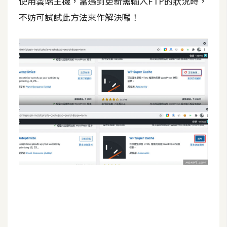
使用雲端主機，當遇到更新需輸入FTP的狀況時，
d
P
不妨可試試此方法來作解決囉！
r
e
s
s
安
裝
與
設
定
外
掛
實
作
電
商