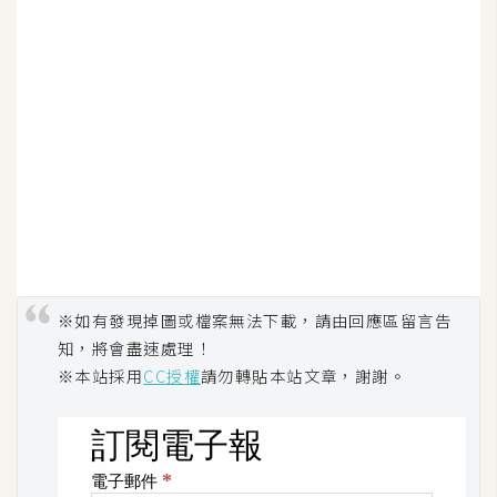
W
o
o
C
o
m
m
e
r
c
e
※如有發現掉圖或檔案無法下載，請由回應區留言告
知，將會盡速處理！
※本站採用
CC授權
請勿轉貼本站文章，謝謝。
金
流
物
流