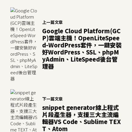
空
間
上一篇文章
Google Cloud Platform(GC
網
P)雲端主機！OpenLiteSpee
頁
d-WordPress套件，一鍵安裝
設
好WordPress、SSL、phpM
yAdmin、LiteSpeed後台管
計
理器
前
端
H
下一篇文章
T
snippet generator線上程式
M
片段產生器，支援三大主流編
L
輯器VS Code、Sublime TEX
/
T、Atom
C