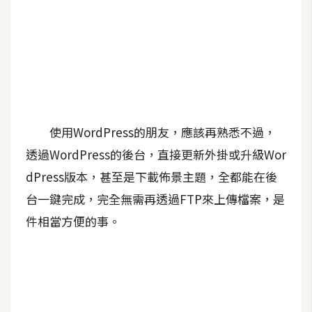
A
I
應
用
設
計
使用WordPress的朋友，應該再熟悉不過，
透過WordPress的後台，直接更新外掛或升級Wor
網
dPress版本，甚至是下載佈景主題，全都能在後
站
台一鍵完成，完全無需再透過FTP來上傳檔案，是
件相當方便的事。
影
像
A
d
o