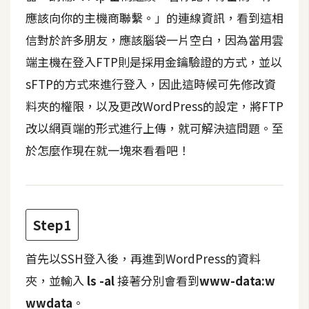
t
應該向你的主機商聯繫。」的連線資訊，看到這相
r
信對於許多朋友，應該腦袋一片空白，因為當用雲
a
t
端主機在登入FTP則是採用金鑰驗證的方式，並以
o
sFTP的方式來進行登入，因此這時候可先修改資
r
料夾的權限，以及更改WordPress的設定，將FTP
改以網頁端的形式進行上傳，就可解決這問題。至
去
於怎麼作現在就一塊來看看吧！
背
與
合
成
Step1
攝
影
首先以SSH登入後，再進到WordPress的資料
夾，並輸入
ls -al
接著分別會看到
www-data:w
商
品
wwdata
。