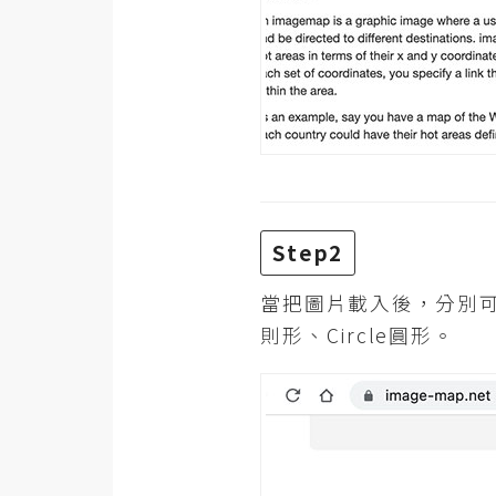
Step2
當把圖片載入後，分別可
則形、Circle圓形。