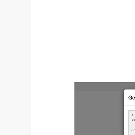
設計
網站
影像
Adobe
Photoshop
Illustrator
去背與合成
攝影
商品攝影
手機攝影