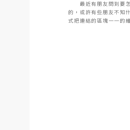
金流物流
最近有朋友問到要怎麼
的，或許有些朋友不知
架設
式把連結的區塊一一的
主機與網域
SEO 工具
免費空間
網頁設計
前端
HTML / CSS
JavaScript
UI / UX