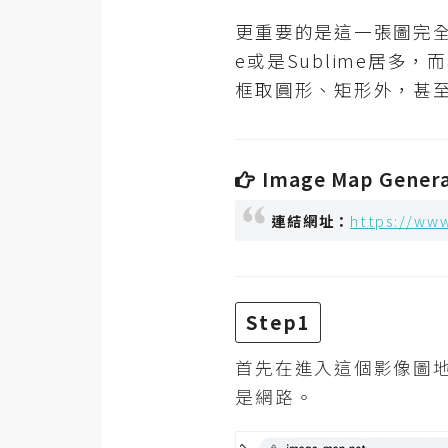
RWD 網頁
更重要的是這一張圖完全不
後端
e或是Sublime居
PHP
框取圓形、矩形外，甚
Docker
伺服器設定
Image Map Gener
資源
連結網址：
https://ww
免費圖示
免費版型
Step1
MAC
首先在進入這個影像圖
是網路。
開箱