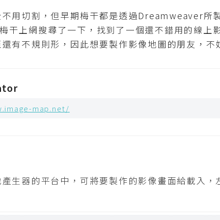
用切割，但早期梅干都是透過Dreamweaver所製
多，而梅干上網搜尋了一下，找到了一個還不錯用的線
至還有不規則形，因此想要製作影像地圖的朋友，不
ator
w.image-map.net/
地產生器的平台中，可將要製作的影像畫面給載入，