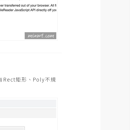
ct矩形、Poly不規