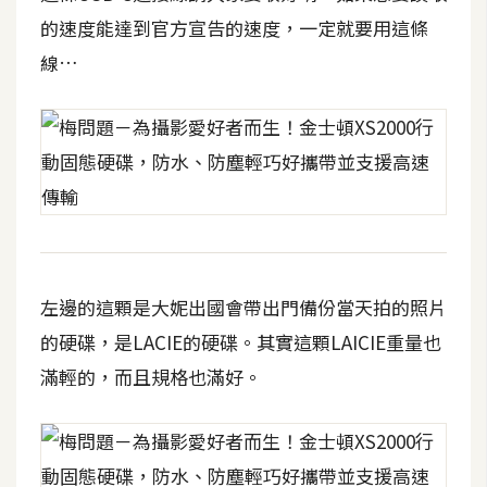
費
的速度能達到官方宣告的速度，一定就要用這條
圖
庫
線…
免
費
字
型
網
左邊的這顆是大妮出國會帶出門備份當天拍的照片
站
的硬碟，是LACIE的硬碟。其實這顆LAICIE重量也
架
滿輕的，而且規格也滿好。
設
W
o
r