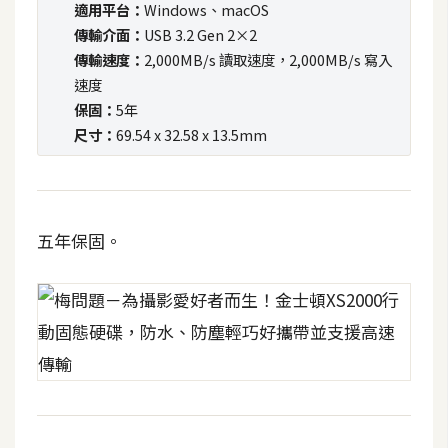
適用平台：
Windows、macOS
t
傳輸介面：
USB 3.2 Gen 2×2
r
傳輸速度：
2,000MB/s 讀取速度，2,000MB/s 寫入
a
速度
t
o
保固：
5年
r
尺寸：
69.54 x 32.58 x 13.5mm
去
背
五年保固。
與
合
成
攝
影
商
品