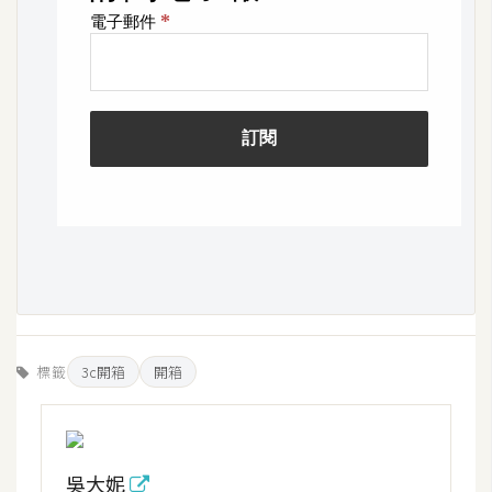
架
設
主
機
與
網
域
S
E
O
工
標籤
3c開箱
開箱
具
免
吳大妮
費