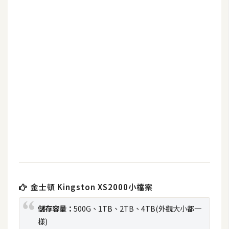
b
e
P
h
o
t
o
s
h
o
p
I
l
金士頓 Kingston XS2000小檔案
l
儲存容量：
500G、1TB、2TB、4TB(外觀大小都一
u
樣)
s