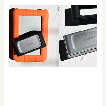
G
e
m
i
n
i
A
I
生
成
圖
片
影
片