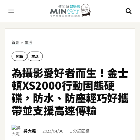
A
首頁
»
生活
I
開箱
生活
A
I
為攝影愛好者而生！金士
工
具
頓XS2000行動固態硬
C
碟，防水、防塵輕巧好攜
h
帶並支援高速傳輸
a
t
G
P
吳大妮
2023/04/30
1 分鐘閱讀
T