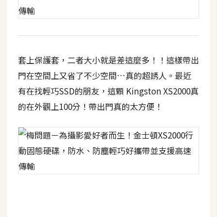
d
P
r
e
s
s
套上保護套，二者大小就是差這麼多！！這樣帶出
安
門在空間上又省了不少空間…真的超誘人。最近
裝
有在找輕巧SSD的朋友，這顆 Kingston XS2000真
與
設
的在外觀上100分！帶出門真的太方便！
定
外
掛
實
作
電
商