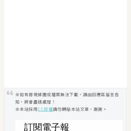
W
o
o
C
o
m
m
e
r
c
e
※如有發現掉圖或檔案無法下載，請由回應區留言告
知，將會盡速處理！
金
※本站採用
CC授權
請勿轉貼本站文章，謝謝。
流
物
流