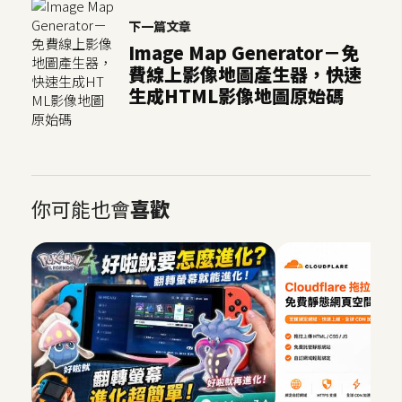
S
下一篇文章
S
Image Map Generator－免
費線上影像地圖產生器，快速
生成HTML影像地圖原始碼
J
a
v
a
S
你可能也會
喜歡
c
r
i
p
t
U
I
/