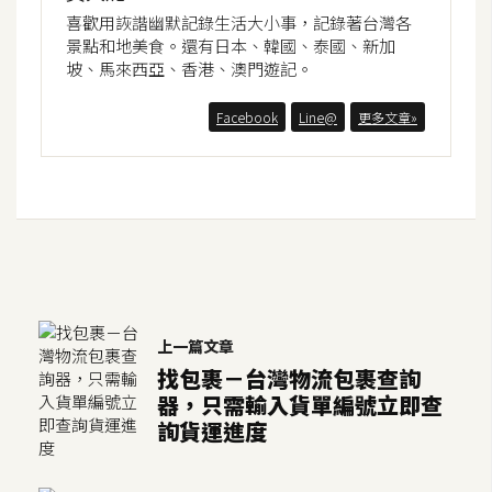
空
喜歡用詼諧幽默記錄生活大小事，記錄著台灣各
間
景點和地美食。還有日本、韓國、泰國、新加
坡、馬來西亞、香港、澳門遊記。
Facebook
Line@
更多文章»
網
頁
設
計
前
端
上一篇文章
H
找包裹－台灣物流包裹查詢
T
器，只需輸入貨單編號立即查
M
詢貨運進度
L
/
C