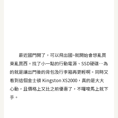
A
I
應
用
設
計
最近國門開了，可以飛出國~就開始會想亂買
網
東亂買西。找了小一點的行動電源、SSD硬碟…為
站
的就是讓出門後的背包及行李箱再更輕啊。同時又
看到這個金士頓 Kingston XS2000，真的是大大
影
心動，且價格上又比之前優惠了，不囉唆馬上就下
像
手。
A
d
o