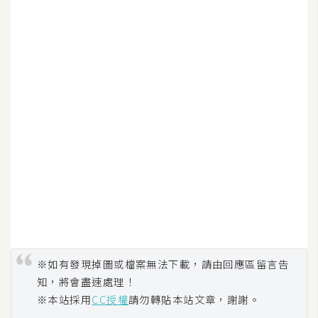
d
P
r
e
s
s
安
裝
與
設
定
外
掛
實
※如有發現掉圖或檔案無法下載，請由回應區留言告
作
知，將會盡速處理！
電
※本站採用
CC授權
請勿轉貼本站文章，謝謝。
商