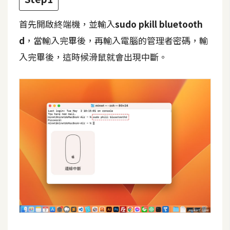
t
r
首先開啟終端機，並輸入
sudo pkill bluetooth
a
d
，當輸入完畢後，再輸入電腦的管理者密碼，輸
t
入完畢後，這時候滑鼠就會出現中斷。
o
r
去
背
與
合
成
攝
影
商
品