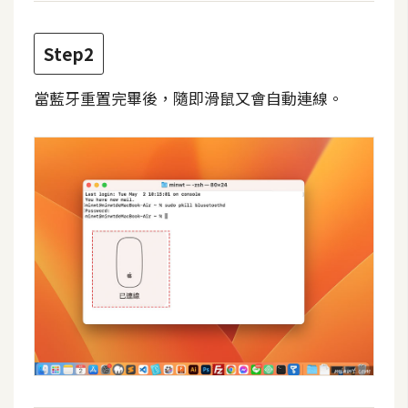
攝
影
Step2
手
當藍牙重置完畢後，隨即滑鼠又會自動連線。
機
攝
影
器
材
操
控
資
源
免