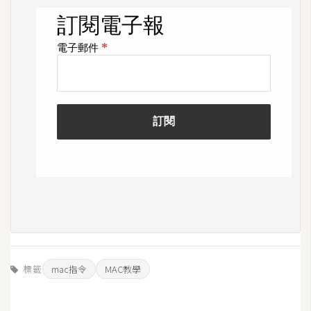
W
o
o
C
o
m
m
e
r
c
e
金
流
標籤
mac指令
MAC教學
物
流