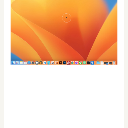
G
e
m
i
n
i
A
I
生
成
圖
片
影
片