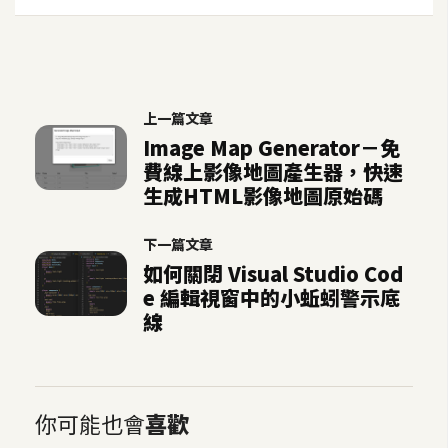
架
設
主
機
上一篇文章
與
Image Map Generator－免
網
費線上影像地圖產生器，快速
域
生成HTML影像地圖原始碼
下一篇文章
S
如何關閉 Visual Studio Cod
E
e 編輯視窗中的小蚯蚓警示底
O
線
工
具
免
你可能也會
喜歡
費