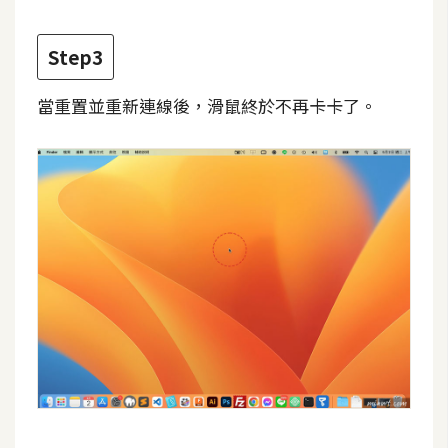
費
圖
庫
Step3
當重置並重新連線後，滑鼠終於不再卡卡了。
免
費
字
型
網
站
架
設
W
o
r