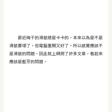
A
I
應
用
設
最近梅干的滑鼠總是卡卡的，本來以為是不是
計
滑鼠要壞了，但電腦重開又好了，所以感覺應該不
是滑鼠的問題，因此就上網爬了許多文章，看起來
網
應該是藍牙的問題。
站
影
像
A
d
o