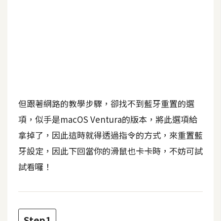
b
e
P
h
o
t
o
s
但跟著網路的教學步驟，卻找不到藍牙重置的選
h
項，似手是macOS Ventura的版本，將此選項給
o
拿掉了，因此這時就得透過指令的方式，來重置藍
p
牙設定，因此下回當你的滑鼠也卡卡時，不妨可試
試看囉！
I
l
l
u
s
Step1