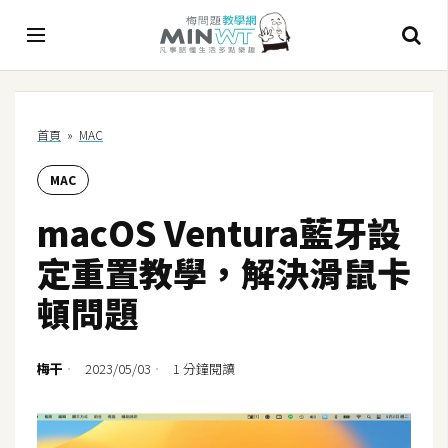
A
首頁
»
MAC
I
MAC
A
I
macOS Ventura藍牙設
工
具
定重置教學，解決滑鼠卡
C
頓問題
h
a
t
梅干
2023/05/03
1 分鐘閱讀
G
P
T