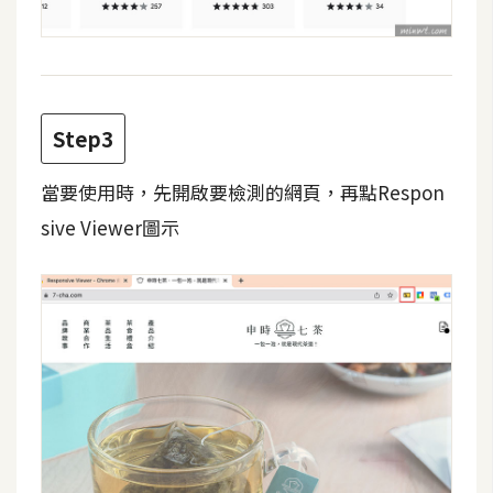
d
P
r
e
s
s
Step3
安
裝
當要使用時，先開啟要檢測的網頁，再點Respon
與
sive Viewer圖示
設
定
外
掛
實
作
電
商