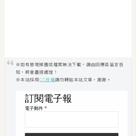
S
S
J
a
v
a
S
※如有發現掉圖或檔案無法下載，請由回應區留言告
c
知，將會盡速處理！
r
※本站採用
CC授權
請勿轉貼本站文章，謝謝。
i
p
t
U
I
/