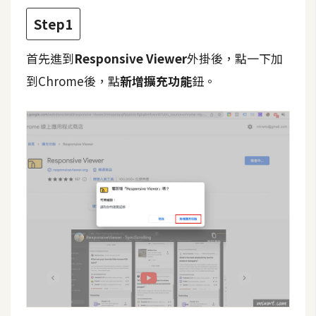
攝
Step1
影
首先進到
Responsive Viewer
外掛後，點一下加
手
到Chrome後，點
新增擴充功能
鈕。
機
攝
影
器
材
操
控
資
源
免