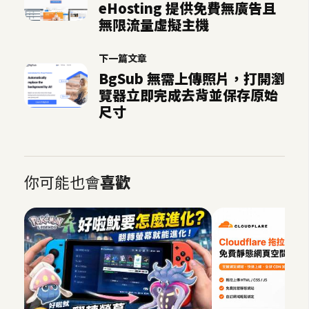
eHosting 提供免費無廣告且
o
無限流量虛擬主機
c
k
下一篇文章
e
BgSub 無需上傳照片，打開瀏
r
覽器立即完成去背並保存原始
尺寸
伺
服
器
設
你可能也會
喜歡
定
資
源
免
費
圖