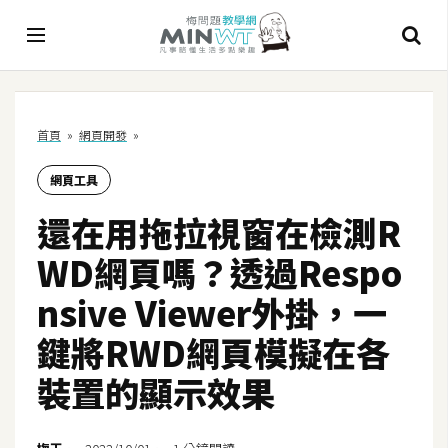
A
首頁
»
網頁開發
»
I
網頁工具
A
I
還在用拖拉視窗在檢測R
工
具
WD網頁嗎？透過Respo
C
nsive Viewer外掛，一
h
鍵將RWD網頁模擬在各
a
t
裝置的顯示效果
G
P
T