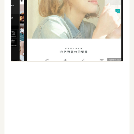
空
間
網
頁
設
計
前
端
H
T
M
L
/
C