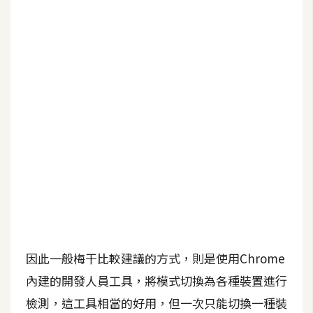
b
e
P
h
o
t
o
s
h
o
p
I
l
因此一般梅干比較建議的方式，則是使用Chrome
l
內建的開發人員工具，將模式切換為各種裝置進行
u
檢測，這工具相當的好用，但一次只能切換一種裝
s