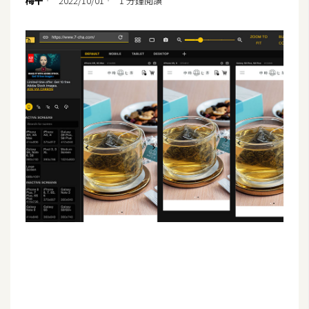
梅干
2022/10/01
1 分鐘閱讀
G
e
m
i
n
i
A
I
生
成
圖
片
影
片