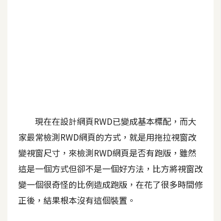
A
I
應
用
設
計
網
現在在設計網頁RWD已變成基本標配，而大
站
家最常檢測RWD網頁的方式，就是用拖拉視窗改
變視窗尺寸，來檢測RWD網頁是否有跑版，雖然
影
這是一個方式但卻不是一個好方法，比方將視窗改
像
變一個很奇怪的比例造成跑版，在花了很多時間修
正後，結果根本沒有這個裝置。
A
d
o