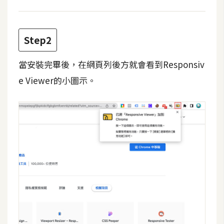
費
圖
庫
Step2
免
當安裝完畢後，在網頁列後方就會看到Responsiv
費
e Viewer的小圖示。
字
型
網
站
架
設
W
o
r