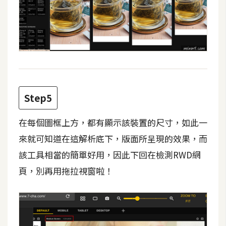
架
設
主
機
與
網
域
Step5
在每個圖框上方，都有顯示該裝置的尺寸，如此一
S
E
來就可知道在這解析底下，版面所呈現的效果，而
O
該工具相當的簡單好用，因此下回在檢測RWD網
工
頁，別再用拖拉視窗啦！
具
免
費