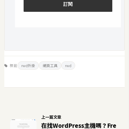
U
X
R
W
D
網
頁
標籤
rwd外掛
網頁工具
rwd
後
端
P
H
P
上一篇文章
在找WordPress主機嗎？Fre
D