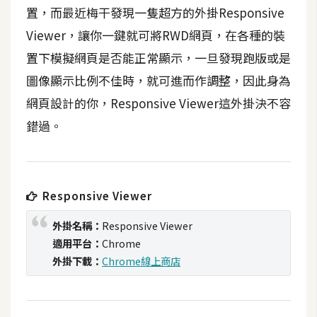
t
置，而最近梅干發現一隻超方的外掛Responsive
r
Viewer，讓你一鍵就可將RWD網頁，在各種的裝
a
置下模擬網頁是否能正常顯示，一旦發現跑版或是
t
o
圖像顯示比例不佳時，就可進而作調整，因此身為
r
網頁設計的你，Responsive Viewer這外掛決不容
錯過。
去
背
與
合
Responsive Viewer
成
外掛名稱：
Responsive Viewer
攝
適用平台：
Chrome
影
外掛下載：
Chrome線上商店
商
品