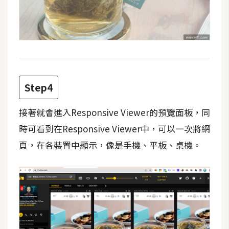
W
o
o
C
o
m
Step4
m
e
接著就會進入Responsive Viewer的預覽面板，同
r
時可看到在Responsive Viewer中，可以一次將網
c
e
頁，在各裝置中顯示，像是手機、平板、桌機。
金
流
物
流