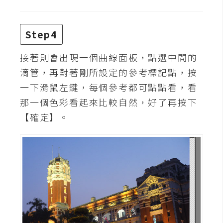
空
間
Step4
網
接著則會出現一個曲線面板，點選中間的
頁
滴管，再對著剛所設定的參考標記點，按
設
一下滑鼠左鍵，每個參考都可點點看，看
計
那一個色彩看起來比較自然，好了再按下
【確定】。
前
端
H
T
M
L
/
C