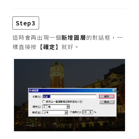
架
設
Step3
主
機
這時會再出現一個
新增圖層
的對話框，一
與
樣直接按
【確定】
就好。
網
域
S
E
O
工
具
免
費