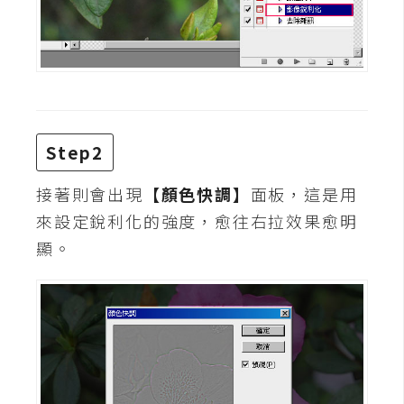
示
免
費
版
型
Step2
接著則會出現
【顏色快調】
面板，這是用
M
來設定銳利化的強度，愈往右拉效果愈明
A
顯。
C
開
箱
梅