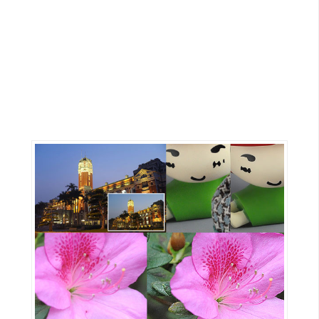
G
e
m
i
n
i
A
I
生
成
圖
片
影
片