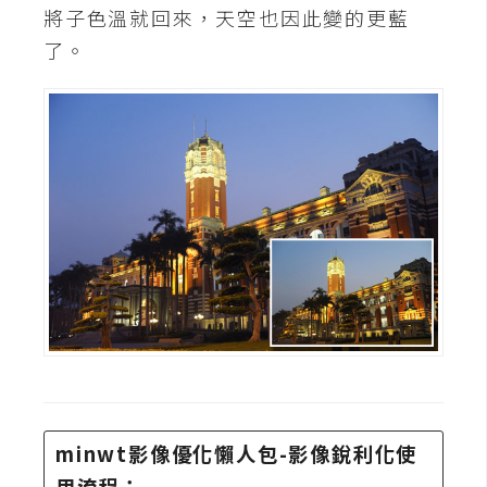
將子色溫就回來，天空也因此變的更藍
U
了。
X
R
W
D
網
頁
後
端
P
H
P
minwt影像優化懶人包-影像銳利化使
D
用流程：