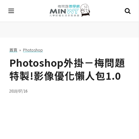
A
I
首頁
»
Photoshop
Photoshop外掛－梅問題
A
I
工
特製!影像優化懶人包1.0
具
2010/07/16
C
h
a
t
G
P
T