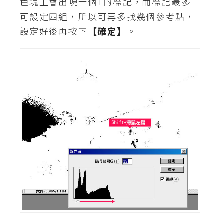
色塊上會出現一個1的標記，而標記最多
可設定四組，所以可再多找幾個參考點，
W
設定好後再按下
【確定】
。
o
o
C
o
m
m
e
r
c
e
金
流
物
流