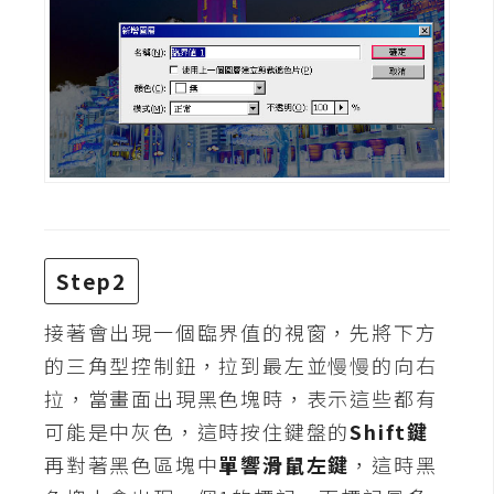
d
P
r
e
s
s
安
裝
與
設
定
Step2
接著會出現一個臨界值的視窗，先將下方
外
的三角型控制鈕，拉到最左並慢慢的向右
掛
實
拉，當畫面出現黑色塊時，表示這些都有
作
可能是中灰色，這時按住鍵盤的
Shift鍵
電
再對著黑色區塊中
單響滑鼠左鍵
，這時黑
商