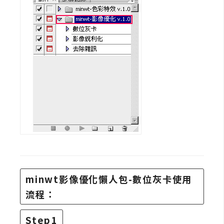
攝
影
手
機
攝
影
器
材
操
控
資
minwt影像優化懶人包-數位灰卡使用
源
流程：
免
Step1