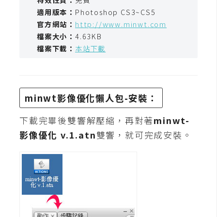
t
適用版本：
Photoshop CS3~CS5
r
官方網站：
http://www.minwt.com
a
檔案大小：
4.63KB
t
檔案下載：
本站下載
o
r
minwt影像優化懶人包-安裝：
去
背
下載完畢後雙響解壓縮，再對著
minwt-
與
合
影像優化 v.1.atn
雙響，就可完成安裝。
成
攝
影
商
品