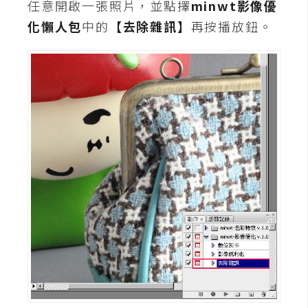
任意開啟一張照片，並點擇
minwt影像優
化懶人包
中的
【去除雜訊】
再按播放鈕。