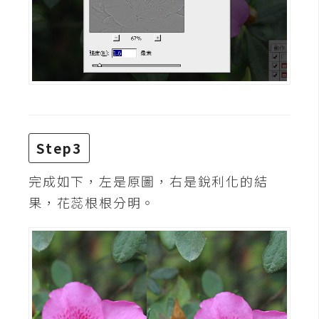
開
發
熱
門
文
章
Step3
完成如下，左是原圖，右是銳利化的結
全
果，花蕊根根分明。
站
導
覽
合