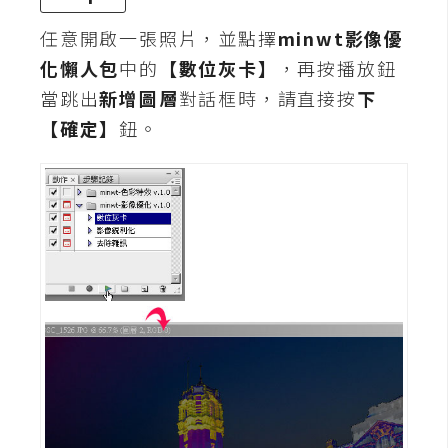
費
圖
任意開啟一張照片，並點擇
minwt影像優
庫
化懶人包
中的
【數位灰卡】
，再按播放鈕
當跳出
新增圖層
對話框時，請直接按
下
免
【確定】
鈕。
費
字
型
網
站
架
設
W
o
r