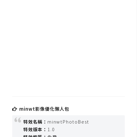
b
e
P
h
o
t
o
s
h
o
p
I
minwt影像優化懶人包
l
l
特效名稱：
minwtPhotoBest
u
特效版本：
1.0
s
特效性質：
免費