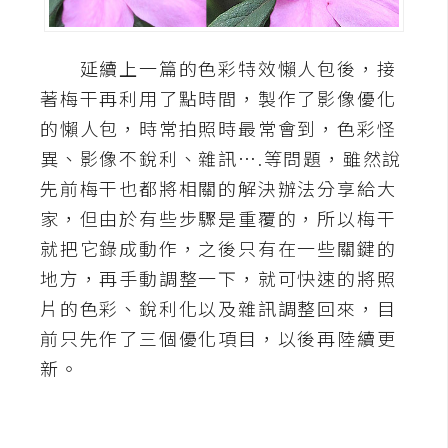
A
I
應
延續上一篇的色彩特效懶人包後，接
用
著梅干再利用了點時間，製作了影像優化
的懶人包，時常拍照時最常會到，色彩怪
設
異、影像不銳利、雜訊….等問題，雖然說
計
先前梅干也都將相關的解決辦法分享給大
家，但由於有些步驟是重覆的，所以梅干
網
就把它錄成動作，之後只有在一些關鍵的
站
地方，再手動調整一下，就可快速的將照
片的色彩、銳利化以及雜訊調整回來，目
影
前只先作了三個優化項目，以後再陸續更
像
新。
A
d
o