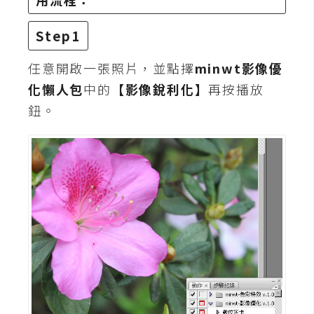
o
c
Step1
k
e
任意開啟一張照片，並點擇
minwt影像優
r
化懶人包
中的
【影像銳利化】
再按播放
鈕。
伺
服
器
設
定
資
源
免
費
圖