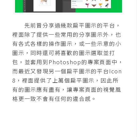
A
I
應
先前曾分享過幾款扁平圖示的平台，
用
裡面除了提供一些常用的分享圖示外，也
設
有各式各樣的操作圖示，或一些示意的小
計
圖示，同時還可將喜歡的圖示選取並打
包，並套用到Photoshop的專案頁面中，
網
而最近又發現另一個扁平圖示的平台Icon
站
8，裡面提供了上萬個扁平圖示，因此所
有的圖示應有盡有，讓專案頁面的視覺風
格更一致不會有任何的違合感。
影
像
A
d
o