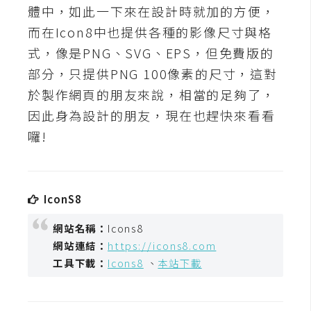
t
體中，如此一下來在設計時就加的方便，
r
而在Icon8中也提供各種的影像尺寸與格
a
式，像是PNG、SVG、EPS，但免費版的
t
部分，只提供PNG 100像素的尺寸，這對
o
r
於製作網頁的朋友來說，相當的足夠了，
因此身為設計的朋友，現在也趕快來看看
囉!
去
背
與
合
IconS8
成
網站名稱：
Icons8
攝
影
網站連結：
https://icons8.com
工具下載：
Icons8
、
本站下載
商
品