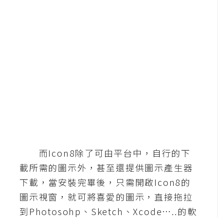
b
e
P
h
o
t
o
s
h
o
p
而Icon8除了可由平台中，自行的下
I
載所需的圖示外，甚至還提供圖示產生器
l
下載，當安裝完畢後，只需開啟Icon8的
l
圖示視窗，就可將喜愛的圖示，直接拖拉
u
到Photosohp、Sketch、Xcode…..的軟
s