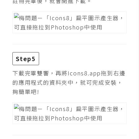
註冊完畢後，就會開進下載。
d
P
r
e
s
s
安
裝
Step5
與
設
下載完畢雙響，再將Icons8.app拖到右邊
定
的應用程式的資料夾中，就可完成安裝，
夠簡單吧!
外
掛
實
作
電
商