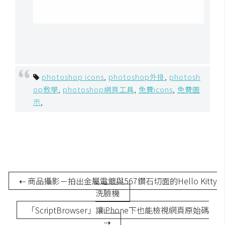
o
c
k
e
r
photoshop icons
,
photoshop外掛
,
photosh
op教學
,
photoshop網頁工具
,
免費icons
,
免費圖
伺
示
,
服
器
設
定
資
源
⇠ 商品攝影－拍出金屬電鍍與567鑽石切面的Hello Kitty
洗臉機
免
費
「ScriptBrowser」讓iPhone下也能檢視網頁原始碼
圖
⇢