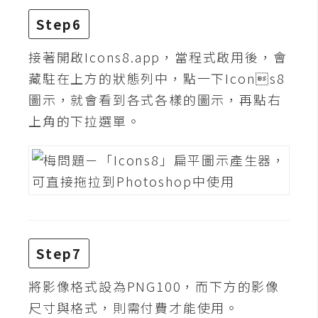
Step6
W
o
接著開啟Icons8.app，當程式啟用後，會
o
藏駐在上方的狀態列中，點一下Icons8
C
o
圖示，就會看到各式各樣的圖示，再點右
m
上角的下拉選單。
m
e
r
c
e
金
Step7
流
物
將影像格式設為PNG100，而下方的影像
流
尺寸與格式，則需付費才能使用。