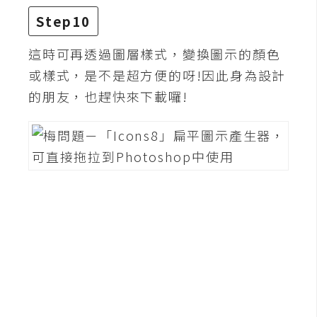
S
Step10
S
這時可再透過圖層樣式，變換圖示的顏色
或樣式，是不是超方便的呀!因此身為設計
J
的朋友，也趕快來下載囉!
a
v
a
S
c
r
i
p
t
U
I
/