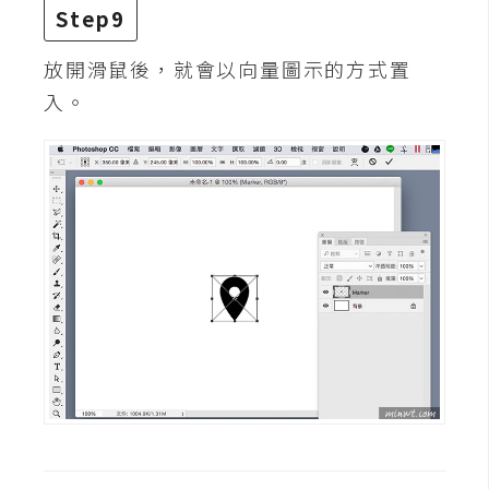
空
Step9
間
放開滑鼠後，就會以向量圖示的方式置
入。
網
頁
設
計
前
端
H
T
M
L
/
C