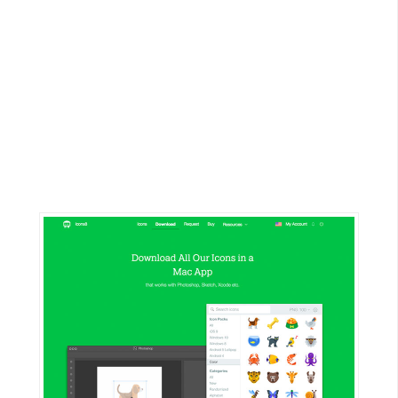
G
e
m
i
n
i
A
I
生
成
圖
片
影
片