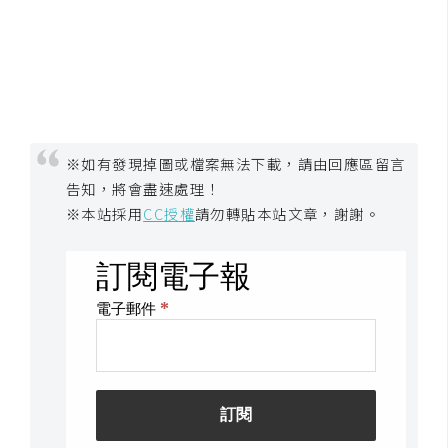
U
X
R
W
D
※如有發現掉圖或檔案無法下載，請由回應區留言
網
告知，將會盡速處理！
頁
※本站採用
CC授權
請勿轉貼本站文章，謝謝。
後
端
P
H
P
D