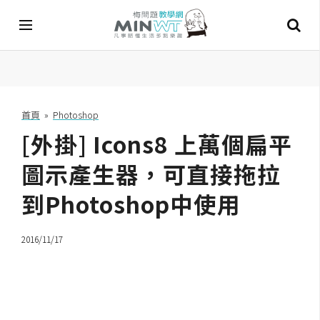
A
I
首頁
»
Photoshop
[外掛] Icons8 上萬個扁平
A
I
工
圖示產生器，可直接拖拉
具
到Photoshop中使用
C
h
2016/11/17
a
t
G
P
T