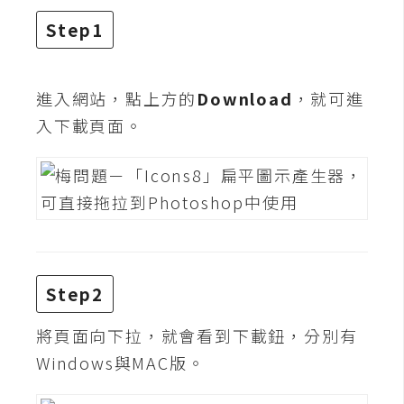
攝
Step1
影
手
進入網站，點上方的
Download
，就可進
機
入下載頁面。
攝
影
器
材
操
控
Step2
資
將頁面向下拉，就會看到下載鈕，分別有
源
Windows與MAC版。
免