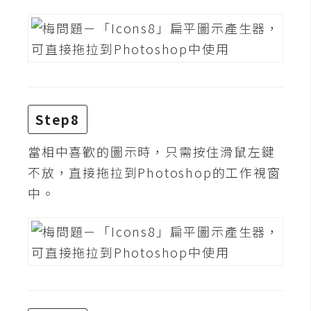
架
設
主
機
與
網
Step8
域
當相中喜歡的圖示時，只需按住滑鼠左鍵
不放，直接拖拉到Photoshop的工作視窗
S
E
中。
O
工
具
免
費