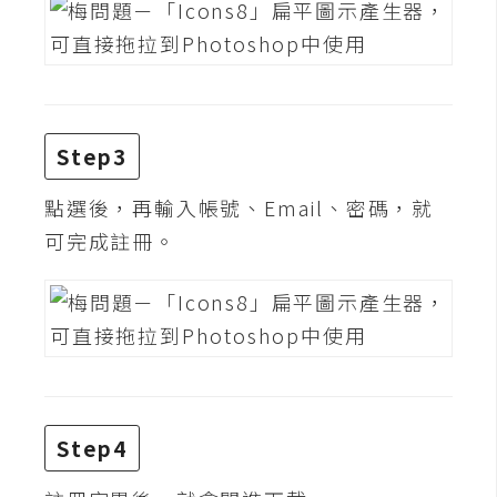
費
圖
庫
免
Step3
費
字
點選後，再輸入帳號、Email、密碼，就
型
可完成註冊。
網
站
架
設
Step4
W
o
r