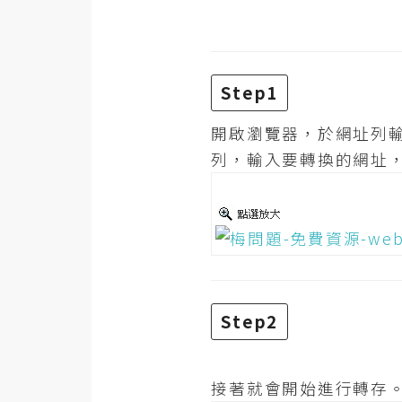
金流物流
架設
主機與網域
Step1
SEO 工具
開啟瀏覽器，於網址列
免費空間
列，輸入要轉換的網址
網頁設計
前端
HTML / CSS
Step2
JavaScript
UI / UX
接著就會開始進行轉存