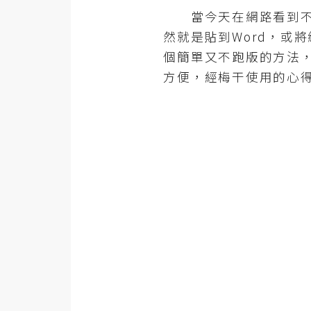
器材操控
當今天在網路看到不錯
然就是貼到Word，或
資源
個簡單又不跑版的方法
免費圖庫
方便，經梅干使用的心
免費字型
網站架設
WordPress
安裝與設定
外掛實作
電商
WooCommerce