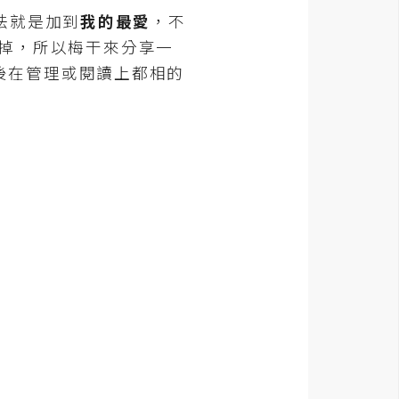
法就是加到
我的最愛
，不
跑掉，所以梅干來分享一
後在管理或閱讀上都相的