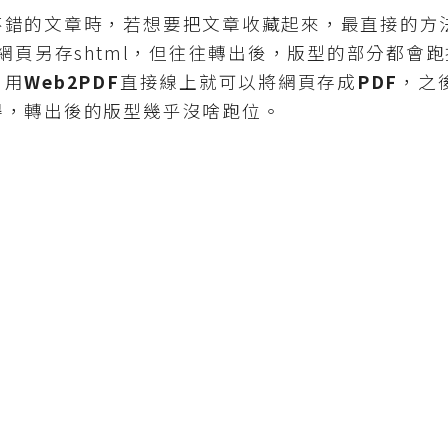
的文章時，若想要把文章收藏起來，最直接的方
將網頁另存shtml，但往往轉出後，版型的部分都會
，用
Web2PDF
直接線上就可以將網頁存成
PDF
，之
得，轉出後的版型幾乎沒啥跑位。