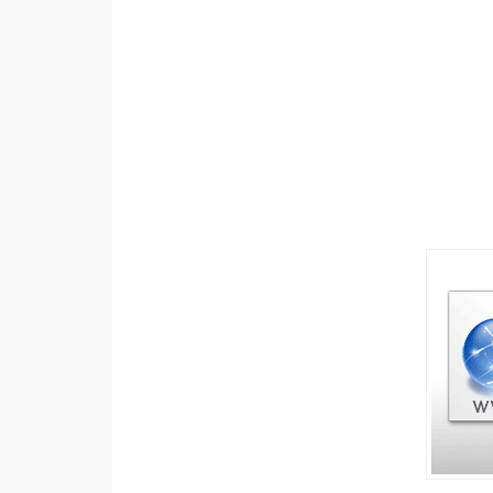
設計
網站
影像
Adobe
Photoshop
Illustrator
去背與合成
攝影
商品攝影
手機攝影