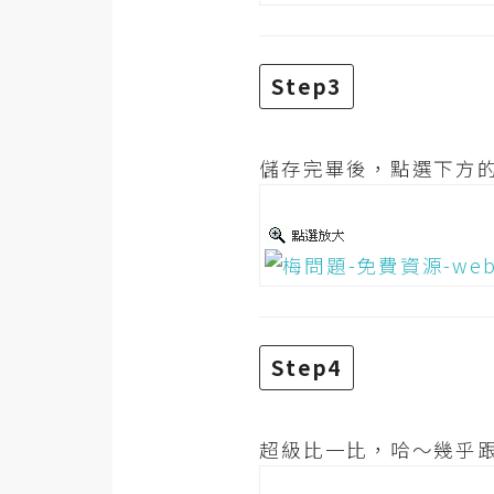
梅開發
Step3
熱門文章
儲存完畢後，點選下方
全站導覽
合作提案
Step4
超級比一比，哈～幾乎