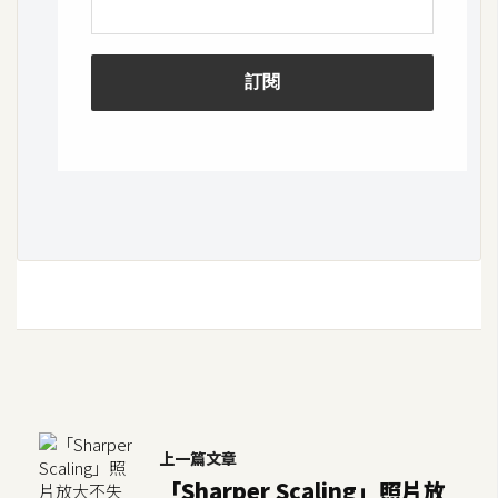
S
S
J
a
v
a
S
c
r
i
p
t
U
上一篇文章
I
「Sharper Scaling」照片放
/