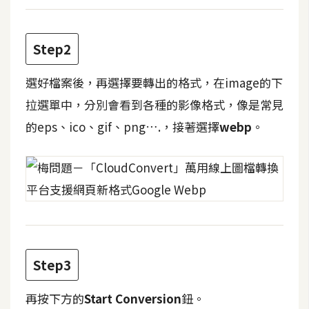
攝
影
Step2
手
選好檔案後，再選擇要轉出的格式，在image的下
機
拉選單中，分別會看到各種的影像格式，像是常見
攝
影
的eps、ico、gif、png….，接著選擇
webp
。
器
材
操
控
資
源
Step3
免
再按下方的
Start Conversion
鈕。