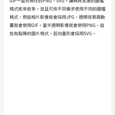
GIF一直到現在的PNG、SVG，讓網頁支援的圖檔
格式愈來愈多，並且可依不同需求使用不同的圖檔
A
I
格式，例如相片影像就會採用JPG，透明背景與動
應
用
畫就會使用GIF，當半透明影像就會使用PNG，這
些為點陣的圖片格式，若向量則會採用SVG。
設
計
網
站
影
像
A
d
o