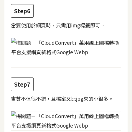
Step6
W
o
當要使用於網頁時，只需用img標籤即可。
o
C
o
m
m
e
r
c
e
Step7
畫質不但很不錯，且檔案又比jpg來的小很多。
金
流
物
流