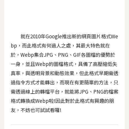
b
e
P
h
就在2010年Google推出新的網頁圖片格式We
o
t
bp，而此格式有何過人之處，其最大特色就在
o
於，Webp集合JPG、PNG、GIF各圖檔的優勢於
s
一身，並且Webp的圖檔格式，具備了高壓縮低失
h
o
真率，與透明背景和動態效果，但此格式早期需透
p
過指令方式才能轉出，而現在有更簡單的方法，只
需透過線上的轉檔平台，就能將JPG、PNG的檔案
I
格式轉換成Webp啦!因此對於此格式有興趣的朋
l
友，不妨也可試試看囉!
l
u
s