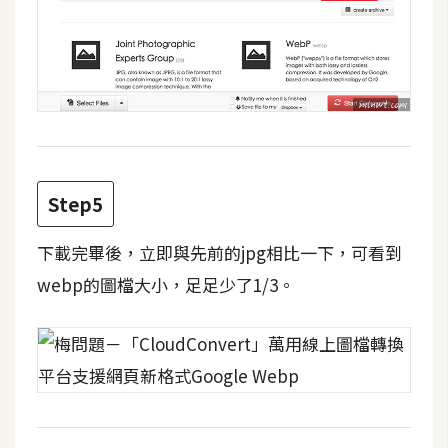
d
P
r
e
s
s
安
裝
與
Step5
設
定
下載完畢後，立即與先前的jpg相比一下，可看到
webp的圖檔大小，足足少了1/3。
外
掛
實
作
電
商