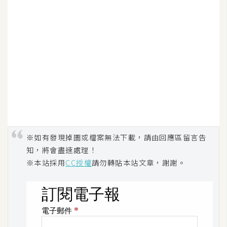
空
間
網
頁
設
計
前
端
※如有發現掉圖或檔案無法下載，請由回應區留言告
知，將會盡速處理！
※本站採用
CC授權
請勿轉貼本站文章，謝謝。
H
T
M
L
/
C