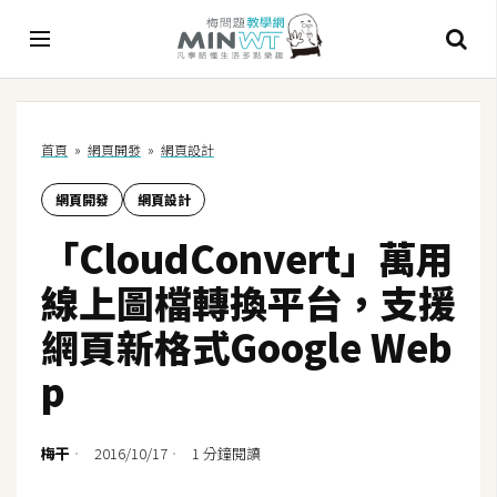
A
首頁
»
網頁開發
»
網頁設計
I
網頁開發
網頁設計
A
I
「CloudConvert」萬用
工
具
線上圖檔轉換平台，支援
C
網頁新格式Google Web
h
p
a
t
G
梅干
2016/10/17
1 分鐘閱讀
P
T