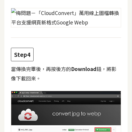
費
圖
庫
免
費
字
Step4
型
當傳換完畢後，再按後方的
Download
鈕，將影
像下載回來。
網
站
架
設
W
o
r