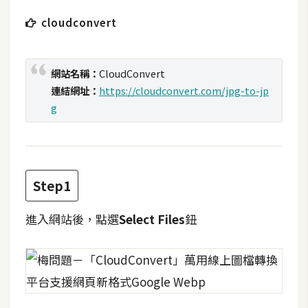
t
cloudconvert
r
a
t
網站名稱：
CloudConvert
o
連結網址：
https://cloudconvert.com/jpg-to-jp
r
g
去
背
與
Step1
合
成
進入網站後，點選
Select Files
鈕
攝
影
商
品