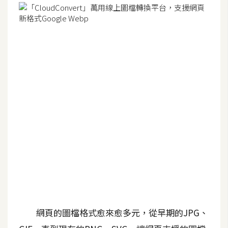
G
e
m
i
n
i
A
I
生
成
圖
片
網頁的圖檔格式愈來愈多元，從早期的JPG、
影
片