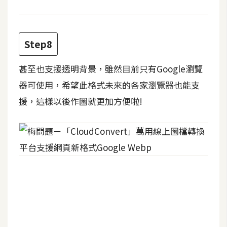
架
設
主
Step8
機
與
甚至也支援透明背景，雖然目前只有Google瀏覽
網
器可使用，希望此格式未來的各家瀏覽器也能支
域
援，這樣以後作圖就更加方便啦!
S
E
O
工
具
免
費