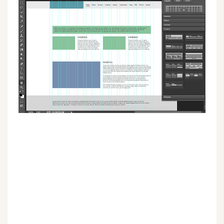
G
e
m
i
n
i
A
I
生
成
圖
片
影
片