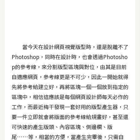
A
I
應
用
設
當今天在設計網頁視覺版型時，還是脫離不了
計
Photoshop，同時在設計時，也會透過Photosho
p的參考線，來分割版型區塊與對位，由其是目前
網
自適應網頁，參考線更是不可少，因此一開始就得
站
先將參考給建立好，再將區塊一個一個放到指定的
區塊中，相信這應該是每個網頁設計師每天必作的
影
工作，而最近梅干發現一套好用的版型產生器，只
像
要一件立即就會將版面的參考線給規畫好，甚至還
可快速的產生版頭、內容區塊、側邊欄、版
A
d
尾……等，相當的方便，當產生完畢後，只需自
o