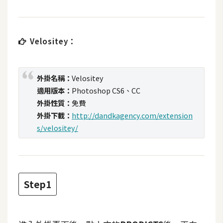
t
r
a
Velositey：
t
o
r
外掛名稱：
Velositey
適用版本：
Photoshop CS6、CC
去
外掛性質：
免費
背
外掛下載：
http://dandkagency.com/extension
與
s/velositey/
合
成
攝
影
Step1
商
品