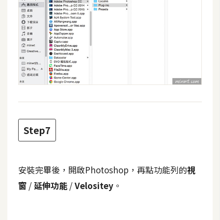
S
S
J
a
v
a
S
c
r
Step7
i
p
t
安裝完畢後，開啟Photoshop，再點功能列的
視
窗
/
延伸功能
/
Velositey
。
U
I
/