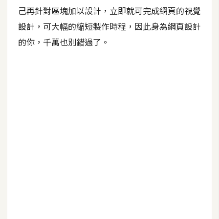
b
己再針對區塊加以設計，立即就可完成網頁的視覺
e
設計，可大幅的縮短製作時程，因此身為網頁設計
P
的你，千萬也別錯過了。
h
o
t
o
s
h
o
p
I
l
l
u
s