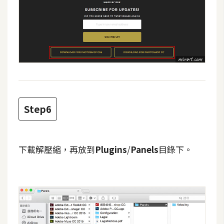
空
間
網
頁
設
計
Step6
前
端
下載解壓縮，再放到
Plugins
/
Panels
目錄下。
H
T
M
L
/
C