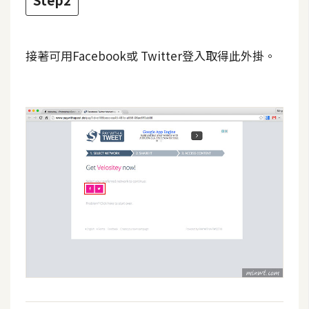
Step2
費
圖
庫
接著可用Facebook或 Twitter登入取得此外掛。
免
費
字
型
網
站
架
設
W
o
r