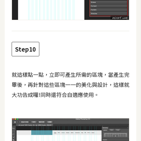
開
發
熱
門
Step10
文
章
就這樣點一點，立即可產生所需的區塊，當產生完
畢後，再針對這些區塊一一的美化與設計，這樣就
全
站
大功告成囉!同時還符合自適應使用。
導
覽
合