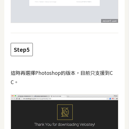
架
設
主
機
與
網
Step5
域
S
這時再選擇Photoshop的版本，目前只支援到C
E
C。
O
工
具
免
費