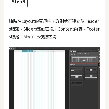
Step9
示
免
這時在Layout的頁籤中，分別就可建立像Header
費
s版頭、Sliders滾動區塊、Content內容、Footer
版
s版尾、Modules模版區塊。
型
M
A
C
開
箱
梅