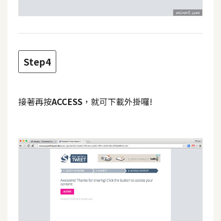
W
o
o
C
Step4
o
m
m
接著再按
ACCESS
，就可下載外掛囉!
e
r
c
e
金
流
物
流