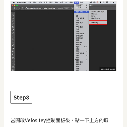
U
X
R
W
D
網
頁
後
端
P
Step8
H
P
當開啟Velositey控制面板後，點一下上方的區
D