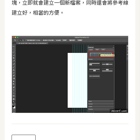
塊，立即就會建立一個新檔案，同時還會將參考線
o
c
建立好，相當的方便。
k
e
r
伺
服
器
設
定
資
源
免
費
圖