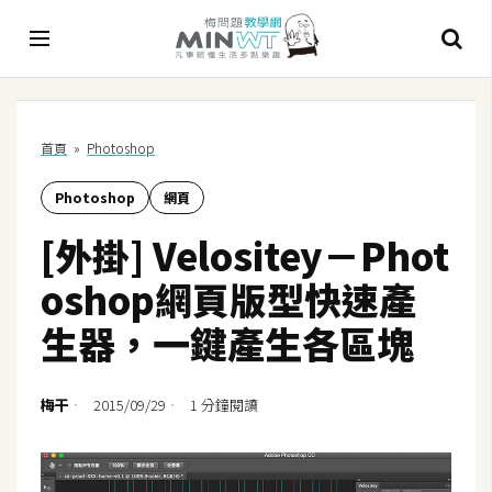
A
首頁
»
Photoshop
I
Photoshop
網頁
A
I
[外掛] Velositey－Phot
工
具
oshop網頁版型快速產
C
生器，一鍵產生各區塊
h
a
t
梅干
2015/09/29
1 分鐘閱讀
G
P
T