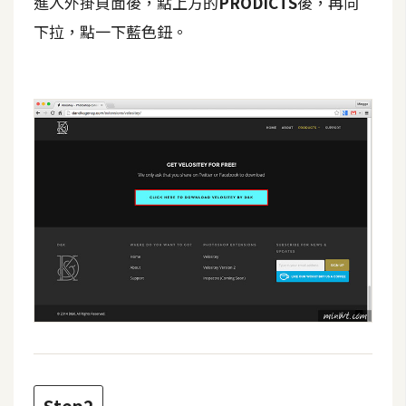
進入外掛頁面後，點上方的
PRODICTS
後，再向
攝
下拉，點一下藍色鈕。
影
手
機
攝
影
器
材
操
控
資
源
免