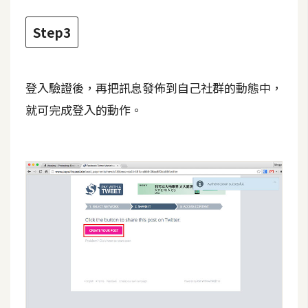
d
P
r
Step3
e
s
s
登入驗證後，再把訊息發佈到自己社群的動態中，
安
就可完成登入的動作。
裝
與
設
定
外
掛
實
作
電
商