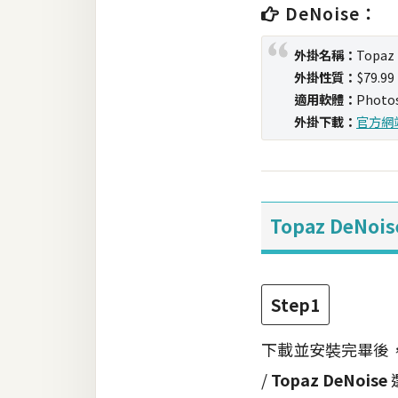
DeNoise：
梅開發
外掛名稱：
Topaz
外掛性質：
$79.99
熱門文章
適用軟體：
Photo
外掛下載：
官方網
全站導覽
合作提案
Topaz DeNo
Step1
下載並安裝完畢後，
/
Topaz DeNoise