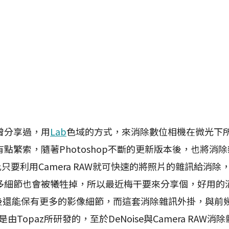
分享過，用
Lab
色域的方式，來消除數位相機在微光下
點繁索，隨著Photoshop不斷的更新版本後，也將消除
因此只要利用Camera RAW就可快速的將照片的雜訊給消
多細節也會被犧牲掉，所以最近梅干要來分享個，好用的消
訊後還能保有更多的影像細節，而這套消除雜訊外掛，與前
由Topaz所研發的，至於DeNoise與Camera RAW