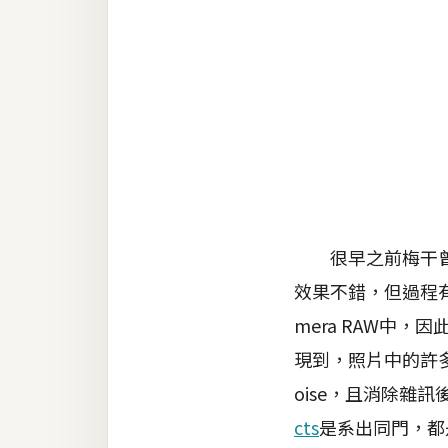
金流物流
架設
主機與網域
SEO 工具
免費空間
網頁設計
很早之前梅干曾
效果不錯，但過程有
前端
mera RAW中，
HTML / CSS
現到，照片中的許
JavaScript
oise，且消除雜
UI / UX
cts
是系出同門，都是