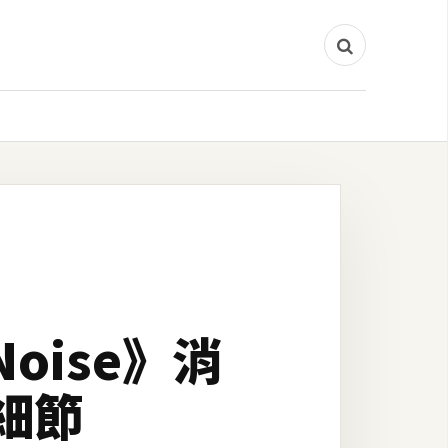
Noise》消
細節