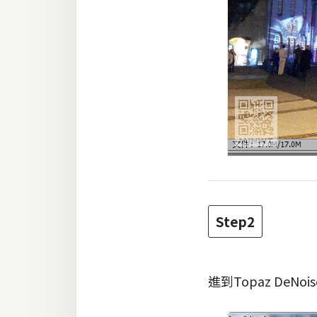
Step2
進到Topaz D