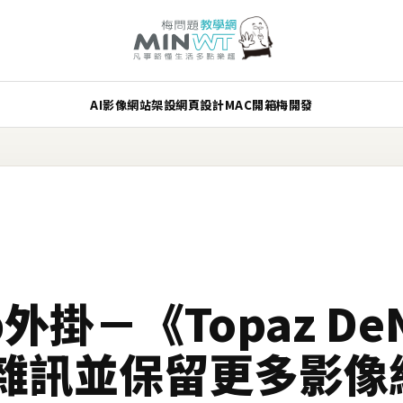
AI
影像
網站架設
網頁設計
MAC
開箱
梅開發
p外掛－《Topaz De
雜訊並保留更多影像