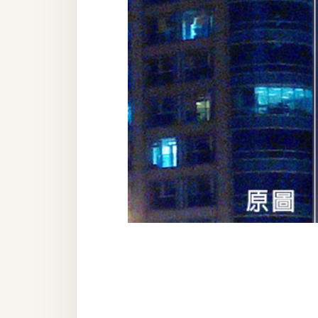
器材操控
資源
免費圖庫
免費字型
網站架設
WordPress
安裝與設定
外掛實作
電商
WooCommerce