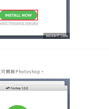
開啟Photoshop。