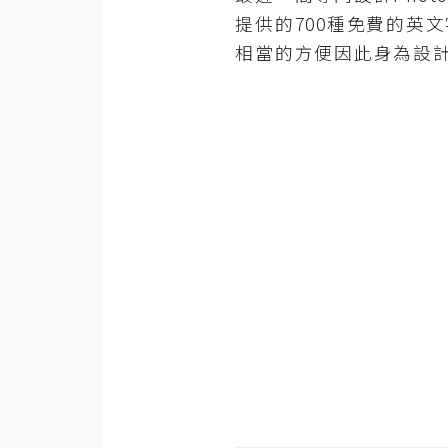
金流物流
提供的700種免費的英
架設
相當的方便因此身為設計
主機與網域
SEO 工具
免費空間
網頁設計
前端
HTML / CSS
JavaScript
UI / UX