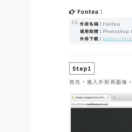
RWD 網頁
Fontea：
後端
外掛名稱：
Fontea
PHP
適用軟體：
Photoshop 
Docker
外掛下載：
https://fo
伺服器設定
資源
Step1
免費圖示
首先，進入外掛頁面後
免費版型
MAC
開箱