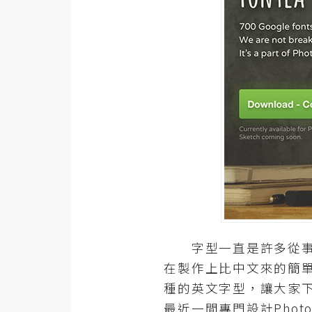
器材操控
資源
免費圖庫
免費字型
網站架設
WordPress
安裝與設定
外掛實作
字型一直是許多從事設
電商
在製作上比中文來的簡單
WooCommerce
種的英文字型，讓大家
最近一間專門設計Photo