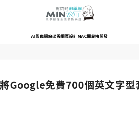
AI
影像
網站架設
網頁設計
MAC
開箱
梅開發
ea將Google免費700個英文字型