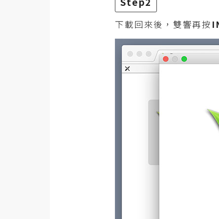
Step2
下載回來後，雙響再按
I