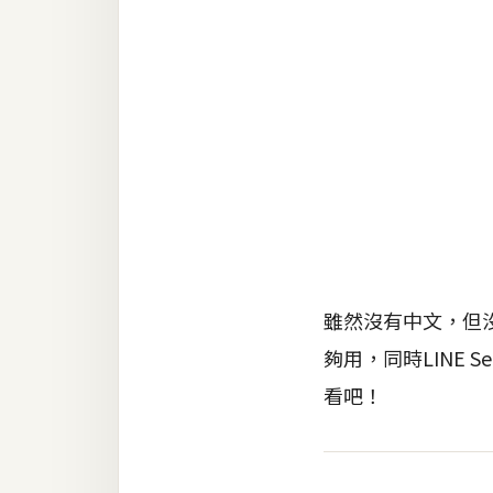
RWD 網頁
後端
PHP
Docker
伺服器設定
資源
免費圖示
免費版型
雖然沒有中文，但
夠用，同時LINE
看吧！
MAC
開箱