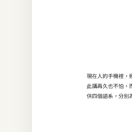
金流物流
架設
主機與網域
SEO 工具
免費空間
網頁設計
現在人的手機裡，
此講再久也不怕，而
前端
供四個語系，分別
HTML / CSS
JavaScript
UI / UX