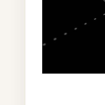
器材操控
資源
免費圖庫
免費字型
網站架設
WordPress
安裝與設定
外掛實作
電商
WooCommerce