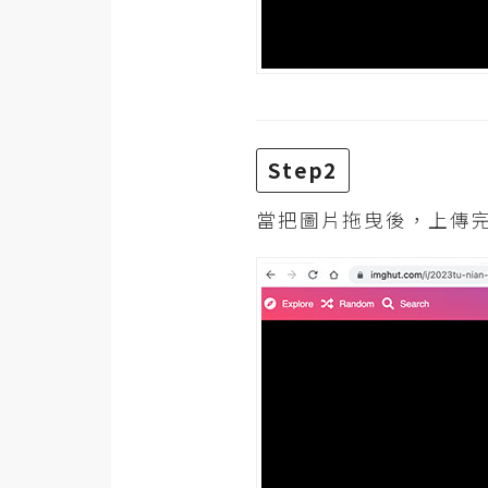
Step2
當把圖片拖曳後，上傳