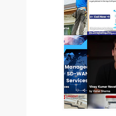
器材操控
資源
免費圖庫
免費字型
網站架設
WordPress
安裝與設定
外掛實作
電商
WooCommerce