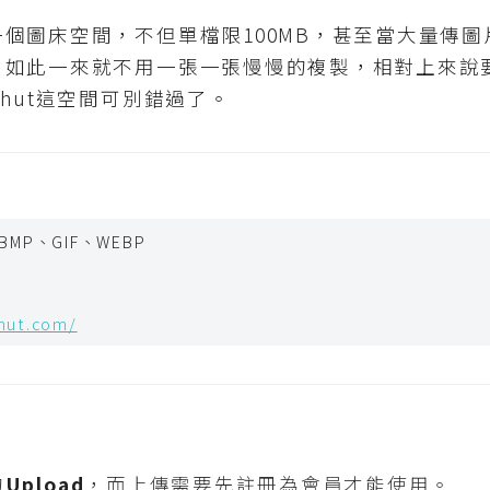
個圖床空間，不但單檔限100MB，甚至當大量傳
，如此一來就不用一張一張慢慢的複製，相對上來說
hut這空間可別錯過了。
BMP、GIF、WEBP
hut.com/
的
Upload
，而上傳需要先註冊為會員才能使用。