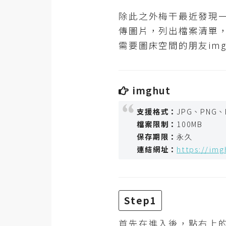
RWD 網頁
除此之外梅干最近發現一
後端
傳圖片，列出檔案清單
PHP
需要圖床空間的朋友img
Docker
伺服器設定
imghut
資源
支援格式：
JPG、PNG、
免費圖示
檔案限制：
100MB
保存期限：
永久
免費版型
連結網址：
https://img
MAC
Step1
開箱
首先在進入後，點右上