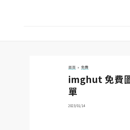
AI
AI工具
ChatGPT
首頁
»
免費
imghut 
Gemini
單
AI生成
圖片
2023/01/14
影片
AI應用