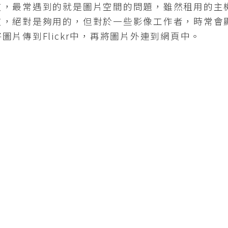
，最常遇到的就是圖片空間的問題，雖然租用的主機有
友，絕對是夠用的，但對於一些影像工作者，時常會
圖片傳到Flickr中，再將圖片外連到網頁中。