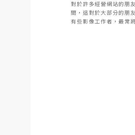
金流物流
對於許多經營網站的朋友
間，這對於大部分的朋
架設
有些影像工作者，最常將
主機與網域
SEO 工具
免費空間
網頁設計
前端
HTML / CSS
JavaScript
UI / UX