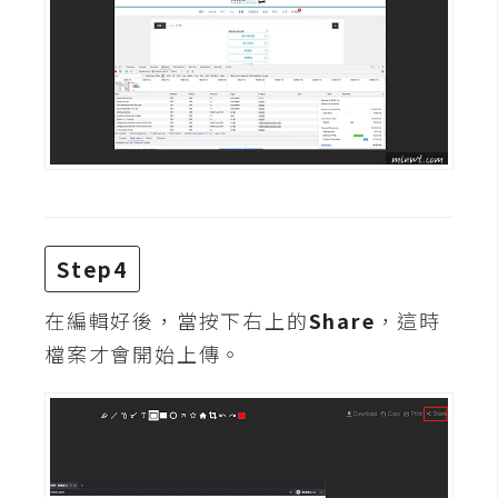
d
P
r
e
s
s
安
裝
與
設
定
Step4
在編輯好後，當按下右上的
Share
，這時
外
檔案才會開始上傳。
掛
實
作
電
商