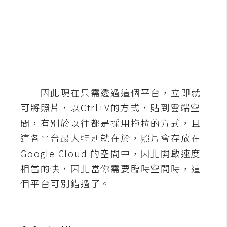
b
e
P
h
o
t
o
因此現在只需透過這個平台，立即就
s
可將照片，以Ctrl+V的方式，貼到雲端空
h
間，有別於以往都是採用拖拉的方式，且
o
這各平台最大特別就在於，照片會存放在
p
Google Cloud 的空間中，因此開啟速度
相當的快，因此當你需要臨時空間時，這
I
個平台可別錯過了。
l
l
u
s