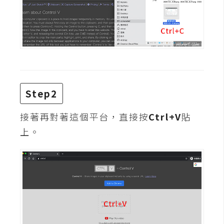
攝
影
手
機
攝
影
Step2
接著再對著這個平台，直接按
Ctrl+V
貼
器
上。
材
操
控
資
源
免