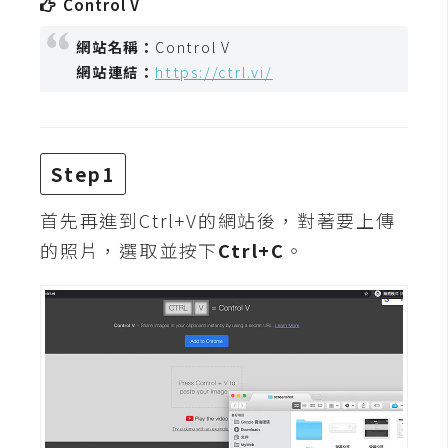
Control V
t
r
網站名稱：
Control V
a
網站連結：
https://ctrl.vi/
t
o
r
Step1
去
首先再進到Ctrl+V的網站後，對著要上傳
背
的照片，選取並按下
Ctrl+C
。
與
合
成
攝
影
商
品