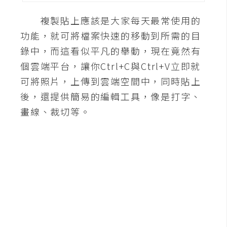
A
複製貼上應該是大家每天最常使用的
I
應
功能，就可將檔案快速的移動到所需的目
用
錄中，而這看似平凡的舉動，現在竟然有
個雲端平台，讓你Ctrl+C與Ctrl+V立即就
設
可將照片，上傳到雲端空間中，同時貼上
計
後，還提供簡易的編輯工具，像是打字、
畫線、裁切等。
網
站
影
像
A
d
o