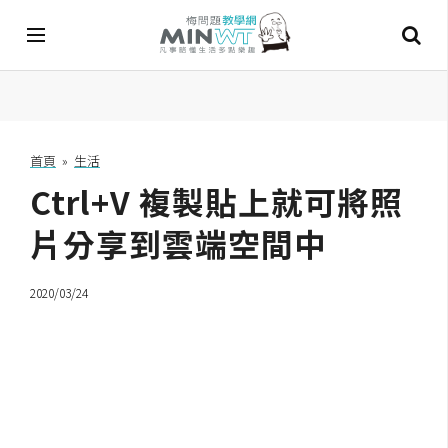
A
I
首頁
»
生活
Ctrl+V 複製貼上就可將照
A
I
工
片分享到雲端空間中
具
2020/03/24
C
h
a
t
G
P
T