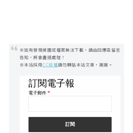
空
間
網
頁
※如有發現掉圖或檔案無法下載，請由回應區留言
設
告知，將會盡速處理！
計
※本站採用
CC授權
請勿轉貼本站文章，謝謝。
前
端
H
T
M
L
/
C