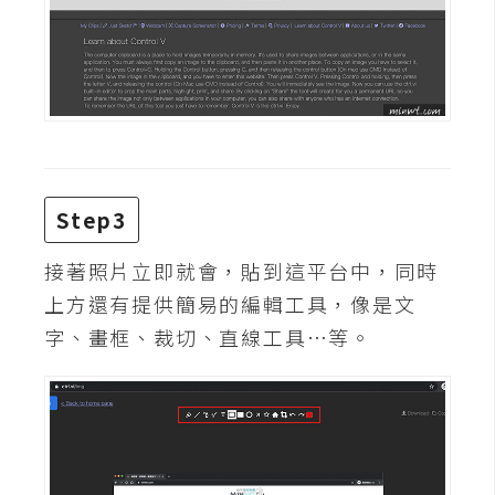
費
圖
庫
免
費
字
型
Step3
接著照片立即就會，貼到這平台中，同時
網
上方還有提供簡易的編輯工具，像是文
站
字、畫框、裁切、直線工具…等。
架
設
W
o
r