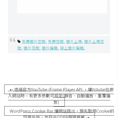
S
S
J
a
免費圖片空間
,
免費空間
,
圖片上傳
,
圖片上傳空
v
間
,
圖片空間
,
圖片編輯
,
線上圖片編輯
,
a
S
c
r
i
p
t
⇠ 透過官方YouTube IFrame Player API ，讓Yotube在嵌
入網站時，有更多參數可設定(靜音、自動播放、重覆播
放)
U
WordPress Cookie Bar 讓網站跳出，預先取用Cookie的
I
同意外掛，並符合GDPR個資規範 ⇢
/