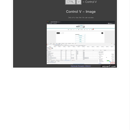
架
設
主
機
與
網
域
S
E
O
工
具
免
費