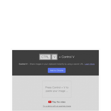
G
e
m
i
n
i
A
I
生
成
圖
片
影
片