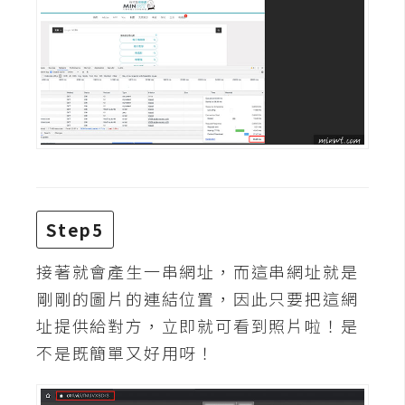
W
o
o
C
o
m
m
e
r
Step5
c
e
接著就會產生一串網址，而這串網址就是
剛剛的圖片的連結位置，因此只要把這網
金
址提供給對方，立即就可看到照片啦！是
流
不是既簡單又好用呀！
物
流