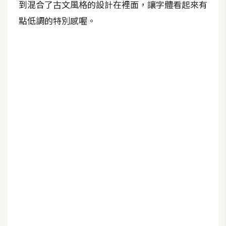
到混合了古文風格的設計在裡面，讓字體看起來有
b
e
點低調的特別感喔。
P
h
o
t
o
s
h
o
p
I
l
l
u
s