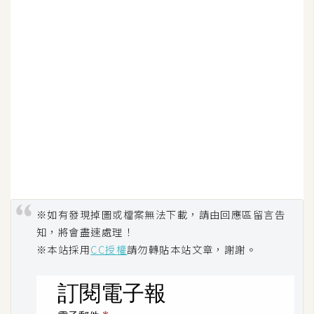
S
S
J
a
v
a
S
c
r
i
p
※如有發現掉圖或檔案無法下載，請由回應區留言告
t
知，將會盡速處理！
※本站採用
CC授權
請勿轉貼本站文章，謝謝。
U
I
/