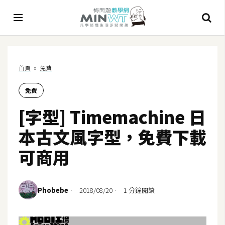
A
首頁
»
免費
I
免費
A
I
[字型] Timemachine 日
工
具
本古文風字型，免費下載
C
可商用
h
a
t
Phobebe
2018/08/20
1 分鐘閱讀
G
P
T