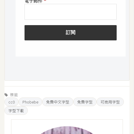
U
X
R
W
D
網
頁
後
端
標籤
P
cc0
Phobebe
免費中文字型
免費字型
可商用字型
H
P
字型下載
D