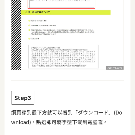
d
P
r
e
s
s
安
裝
與
設
定
外
Step3
掛
實
網頁移到最下方就可以看到「ダウンロード」(Do
作
wnload)，點選即可將字型下載到電腦囉。
電
商