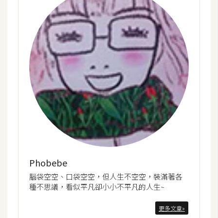
o
c
k
e
r
伺
服
器
設
定
資
源
Phobebe
腦袋空空、口袋空空，但人生不空空，裝滿著各
種不思議，看似平凡卻小小不平凡的人生~
免
費
更多文章»
圖