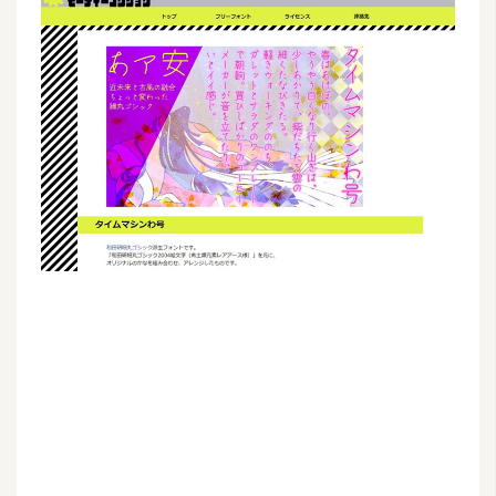
G
e
m
i
n
i
A
I
生
成
圖
片
影
片