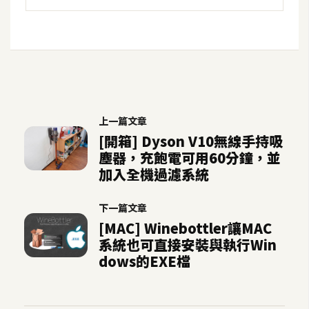
示
免
費
版
型
上一篇文章
[開箱] Dyson V10無線手持吸
塵器，充飽電可用60分鐘，並
M
加入全機過濾系統
A
C
下一篇文章
[MAC] Winebottler讓MAC
開
系統也可直接安裝與執行Win
dows的EXE檔
箱
梅