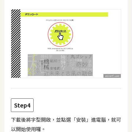
W
o
o
C
o
m
m
e
r
c
e
金
Step4
流
物
下載後將字型開啟，並點選「安裝」進電腦，就可
流
以開始使用囉。