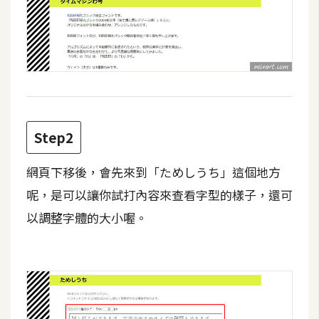
費
圖
庫
免
費
字
Step2
型
網頁下移後，會先來到「ためしうち」這個地方
網
呢，是可以讓你試打內容來查看字型的樣子，還可
站
以調整字體的大小喔。
架
設
W
o
r