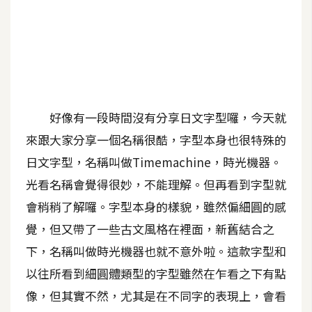
A
I
應
用
設
計
好像有一段時間沒有分享日文字型囉，今天就
來跟大家分享一個名稱很酷，字型本身也很特殊的
網
日文字型，名稱叫做Timemachine，時光機器。
站
光看名稱會覺得很妙，不能理解。但再看到字型就
會稍稍了解囉。字型本身的樣貌，雖然偏細圓的感
覺，但又帶了一些古文風格在裡面，新舊結合之
影
像
下，名稱叫做時光機器也就不意外啦。這款字型和
以往所看到細圓體類型的字型雖然在乍看之下有點
A
像，但其實不然，尤其是在不同字的表現上，會看
d
o