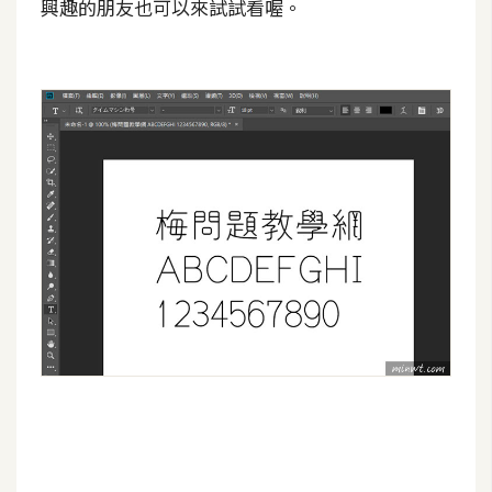
興趣的朋友也可以來試試看喔。
空
間
網
頁
設
計
前
端
H
T
M
L
/
C