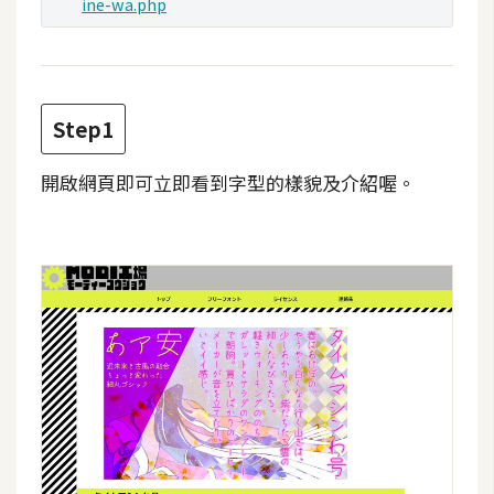
ine-wa.php
攝
影
手
Step1
機
攝
開啟網頁即可立即看到字型的樣貌及介紹喔。
影
器
材
操
控
資
源
免