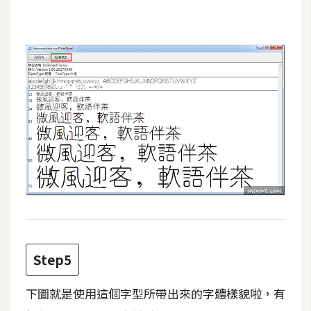
架
設
主
機
與
網
域
S
E
O
工
具
Step5
免
下圖就是使用這個字型所帶出來的字體樣貌啦，有
費