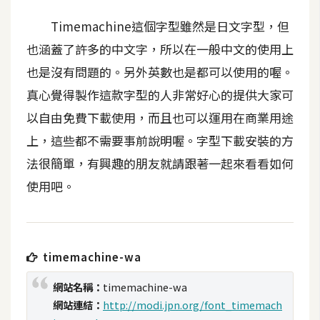
t
Timemachine這個字型雖然是日文字型，但
r
a
也涵蓋了許多的中文字，所以在一般中文的使用上
t
也是沒有問題的。另外英數也是都可以使用的喔。
o
真心覺得製作這款字型的人非常好心的提供大家可
r
以自由免費下載使用，而且也可以運用在商業用途
上，這些都不需要事前說明喔。字型下載安裝的方
去
背
法很簡單，有興趣的朋友就請跟著一起來看看如何
與
使用吧。
合
成
攝
影
timemachine-wa
網站名稱：
timemachine-wa
商
網站連結：
http://modi.jpn.org/font_timemach
品