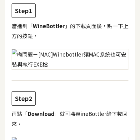
攝
Step1
影
當進到「
WineBottler
」的下載頁面後，點一下上
手
方的按鈕。
機
攝
影
器
材
操
Step2
控
資
再點「
Download
」就可將WineBottler給下載回
源
來。
免