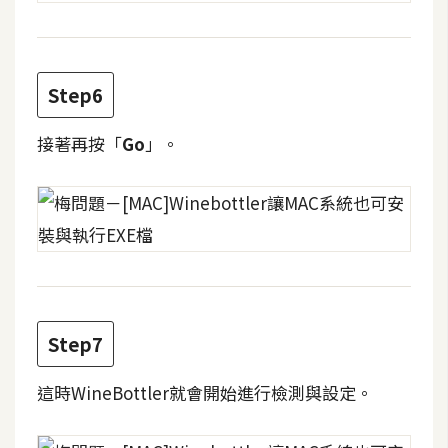
W
o
o
Step6
C
o
接著再按「
Go
」。
m
m
e
r
c
e
Step7
金
流
這時WineBottler就會開始進行檢測與設定。
物
流