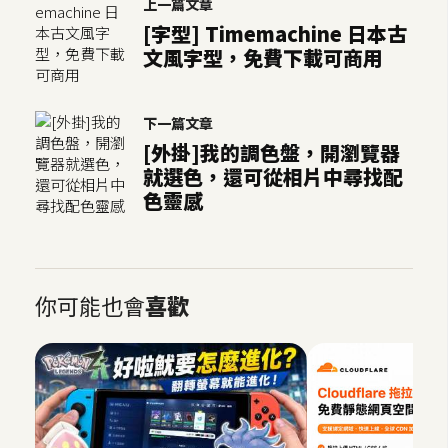
上一篇文章
示
[字型] Timemachine 日本古
文風字型，免費下載可商用
免
費
下一篇文章
版
[外掛]我的調色盤，開瀏覽器
型
就選色，還可從相片中尋找配
色靈感
M
A
C
你可能也會
喜歡
開
箱
梅