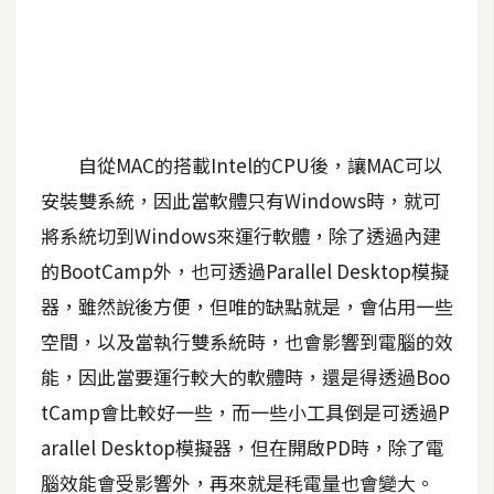
A
I
應
用
設
自從MAC的搭載Intel的CPU後，讓MAC可以
計
安裝雙系統，因此當軟體只有Windows時，就可
將系統切到Windows來運行軟體，除了透過內建
網
的BootCamp外，也可透過Parallel Desktop模擬
站
器，雖然說後方便，但唯的缺點就是，會佔用一些
空間，以及當執行雙系統時，也會影響到電腦的效
影
能，因此當要運行較大的軟體時，還是得透過Boo
像
tCamp會比較好一些，而一些小工具倒是可透過P
arallel Desktop模擬器，但在開啟PD時，除了電
A
d
腦效能會受影響外，再來就是秏電量也會變大。
o