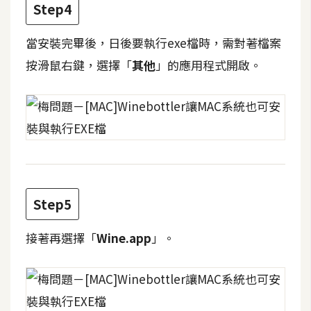
d
Step4
P
r
e
當安裝完畢後，日後要執行exe檔時，需對著檔案
s
s
按滑鼠右鍵，選擇「
其他
」的應用程式開啟。
安
裝
與
設
定
Step5
外
掛
接著再選擇「
Wine.app
」。
實
作
電
商