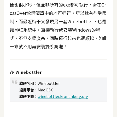
t
便也很小巧，但並非所有的exe都可執行，需在Cr
r
ossOver軟體清單中的才可運行，所以就有些受限
a
制，而最近梅干又發現另一套Winebottler，也是
t
o
讓MAC系統中，直接執行或安裝Windows的程
r
式，不但支援度高，同時運行起來也很順暢，如此
一來就不用再安裝雙系統啦！
去
背
與
合
Winebottler
成
軟體名稱：
Winebottler
攝
適用平台：
Mac OSX
影
軟體下載：
winebottler.kronenberg.org
商
品