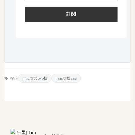
o
c
k
e
r
伺
服
器
設
標籤
mac安裝exe檔
mac支援exe
定
資
源
免
費
圖