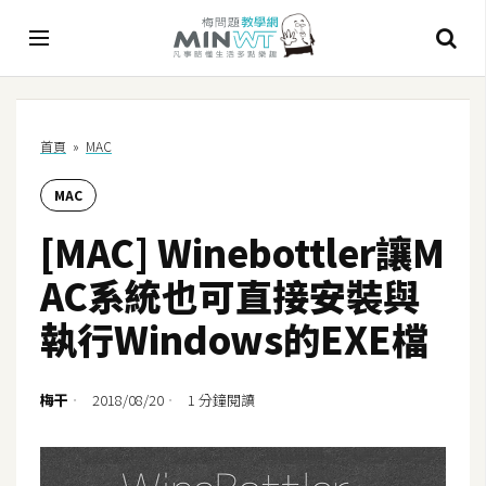
A
首頁
»
MAC
I
MAC
A
I
[MAC] Winebottler讓M
工
具
AC系統也可直接安裝與
C
執行Windows的EXE檔
h
a
t
梅干
2018/08/20
1 分鐘閱讀
G
P
T