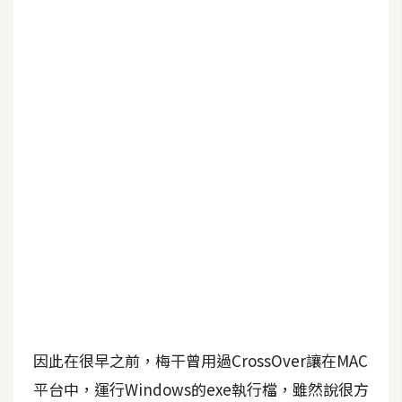
b
e
P
h
o
t
o
s
h
o
p
I
l
l
因此在很早之前，梅干曾用過CrossOver讓在MAC
u
平台中，運行Windows的exe執行檔，雖然說很方
s