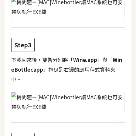
費
圖
庫
免
費
Step3
字
型
下載回來後，雙響分別將「
Wine.app
」與「
Win
eBottler.app
」拖曳到右邊的應用程式資料夾
中。
網
站
架
設
W
o
r