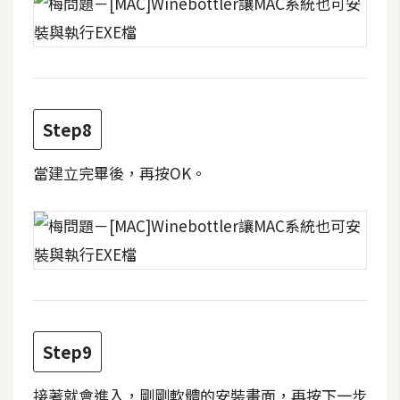
架
設
主
機
與
Step8
網
域
當建立完畢後，再按OK。
S
E
O
工
具
Step9
免
費
接著就會進入，剛剛軟體的安裝畫面，再按下一步