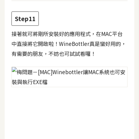
S
S
Step11
接著就可將剛所安裝好的應用程式，在MAC平台
J
a
中直接將它開啟啦！WineBottler真是蠻好用的，
v
有需要的朋友，不妨也可試試看囉！
a
S
c
r
i
p
t
U
I
/