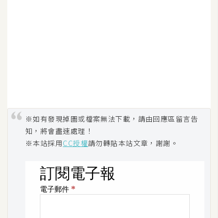
U
X
R
W
D
網
頁
※如有發現掉圖或檔案無法下載，請由回應區留言告
後
端
知，將會盡速處理！
※本站採用
CC授權
請勿轉貼本站文章，謝謝。
P
H
P
D