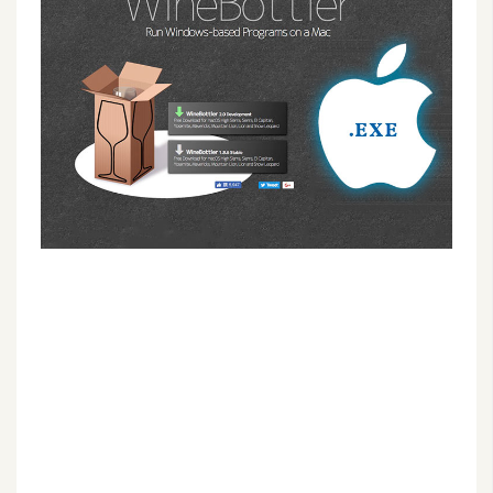
G
e
m
i
n
i
A
I
生
成
圖
片
影
片