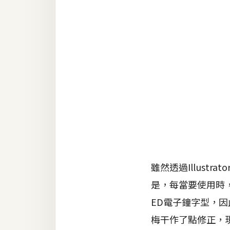
RWD 網頁
後端
PHP
Docker
伺服器設定
資源
免費圖示
免費版型
雖然透過Illus
是，每當要使用時
MAC
ED電子鐘字型，因
梅干作了點修正，現
開箱