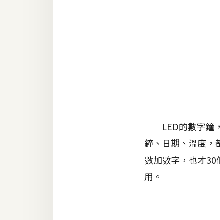
金流物流
架設
主機與網域
SEO 工具
免費空間
網頁設計
LED的數字鐘，
鐘、日期、溫度，都很
前端
數加數字，也才30
HTML / CSS
用。
JavaScript
UI / UX