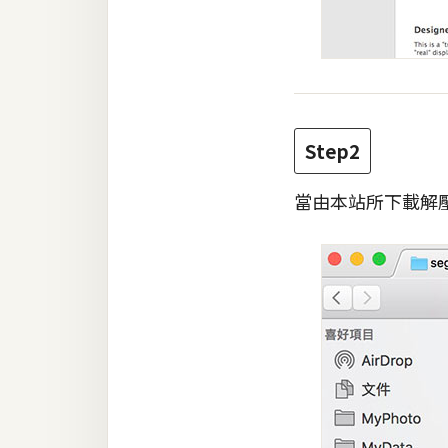
Step2
當由本站所下載解壓