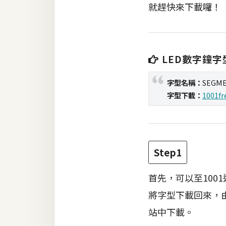
就趕快來下載囉！
梅開發
熱門文章
LED數字鐘字
字型名稱：
SEGME
全站導覽
字型下載：
1001fr
合作提案
Step1
首先，可以至100
將字型下載回來，由
站中下載。