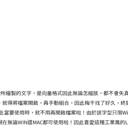
trator所繪製的文字，是向量格式因此無論怎縮放，都不會
，就得將檔案開啟，再手動組合，因此梅干找了好久，終
此當要使用時，就不用再開啟檔案啦！由於該字型只限Win
在無論WIN還MAC都可使用啦！因此喜愛這種工業風的L