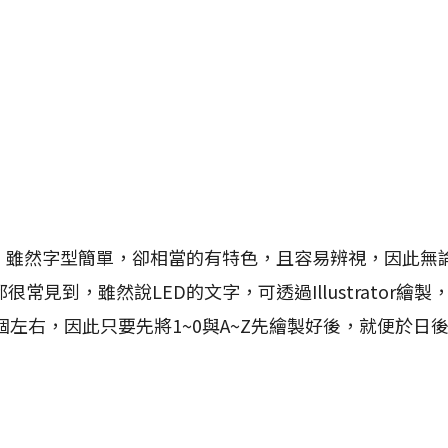
雖然字型簡單，卻相當的有特色，且容易辨視，因此無
常見到，雖然說LED的文字，可透過Illustrator繪
個左右，因此只要先將1~0與A~Z先繪製好後，就便於日