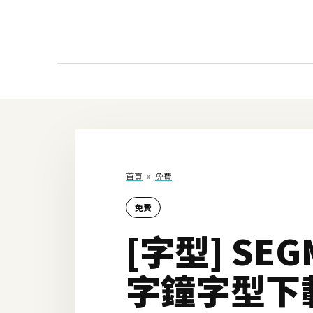
AI
AI工具
ChatGPT
首頁
»
免費
Gemini
免費
AI生成
[字型] SE
圖片
影片
字鐘字型下載(
AI應用