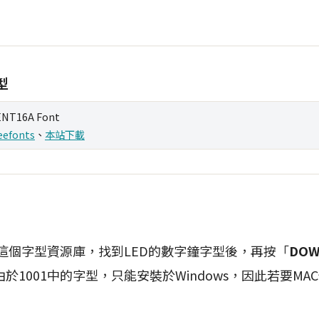
型
NT16A Font
eefonts
、
本站下載
1這個字型資源庫，找到LED的數字鐘字型後，再按「
DOW
於1001中的字型，只能安裝於Windows，因此若要M