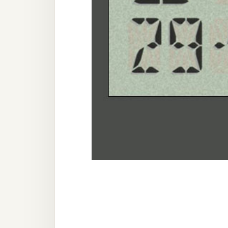
器材操控
資源
免費圖庫
免費字型
網站架設
WordPress
安裝與設定
外掛實作
電商
WooCommerce