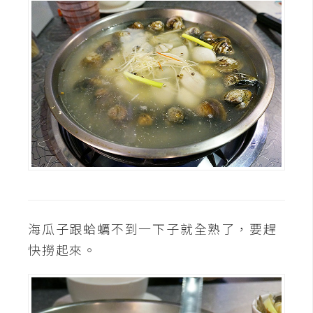
d
P
r
e
s
s
安
裝
與
設
定
外
海瓜子跟蛤蠣不到一下子就全熟了，要趕
掛
實
快撈起來。
作
電
商