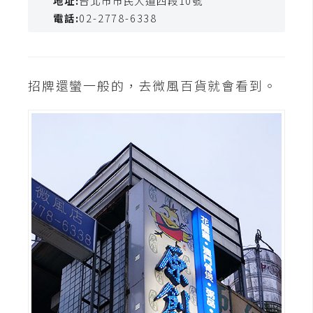
地址:
台北市市民大道四段10號
t
電話:
02-2778-6338
r
a
t
o
招牌還蠻一般的，去微風百貨就會看到。
r
去
背
與
合
成
攝
影
商
品