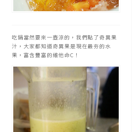
U
X
R
吃鍋當然要來一壺涼的，我們點了奇異果
W
汁，大家都知道奇異果是現在最夯的水
D
果，富含豐富的維他命C！
網
頁
後
端
P
H
P
D