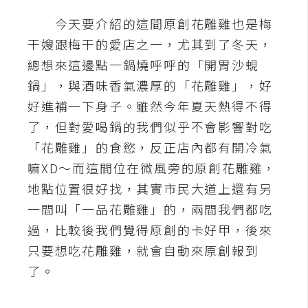
今天要介紹的這間原創花雕雞也是梅
A
I
干嫂跟梅干的愛店之一，尤其到了冬天，
應
用
總想來這邊點一鍋燒呼呼的「開胃沙蜆
鍋」，與酒味香氣濃厚的「花雕雞」，好
設
好進補一下身子。雖然今年夏天熱得不得
計
了，但對愛喝鍋的我們似乎不會影響對吃
「花雕雞」的食慾，反正店內都有開冷氣
網
嘛XD～而這間位在微風旁的原創花雕雞，
站
地點位置很好找，其實市民大道上還有另
一間叫「一品花雕雞」的，兩間我們都吃
影
過，比較後我們覺得原創的卡好甲，後來
像
只要想吃花雕雞，就會自動來原創報到
了。
A
d
o