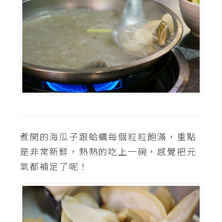
W
o
o
C
o
m
m
e
r
c
煮開的海瓜子跟蛤蠣每個粒粒飽滿，重點
e
是非常新鮮，熱熱的吃上一碗，感覺把元
氣都補足了呢！
金
流
物
流