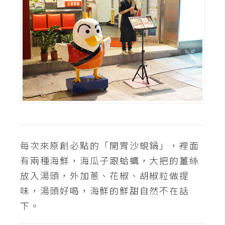
費
圖
庫
免
費
字
型
網
每次來原創必點的「開胃沙蜆鍋」，裡面
站
有兩種海鮮，海瓜子跟蛤蠣，大把的薑絲
架
放入湯頭，外加蔥、花椒、胡椒粒做提
設
味，湯頭好喝，海鮮的鮮甜自然不在話
W
下。
o
r