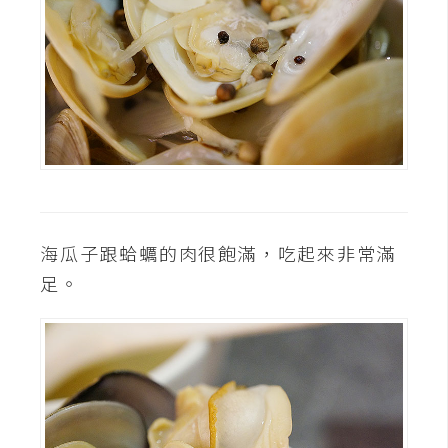
架
設
主
機
與
網
域
S
海瓜子跟蛤蠣的肉很飽滿，吃起來非常滿
E
足。
O
工
具
免
費