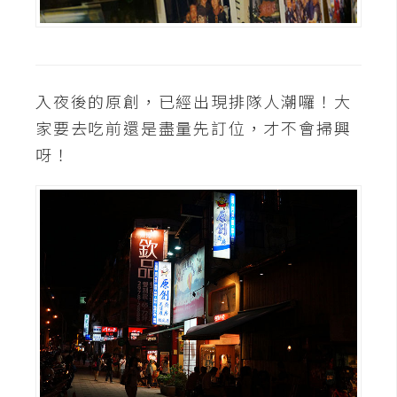
入夜後的原創，已經出現排隊人潮囉！大
家要去吃前還是盡量先訂位，才不會掃興
呀！