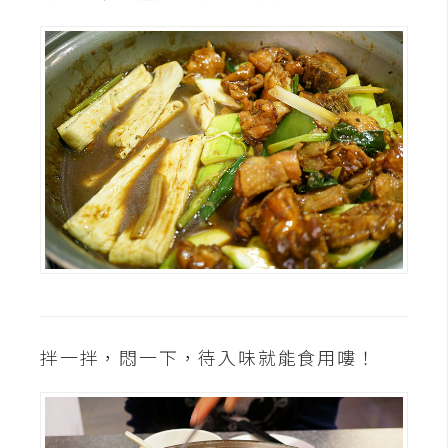
作
提
案
拌一拌，悶一下，待入味就能食用嘍！