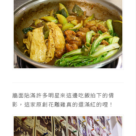
牆面貼滿許多明星來這邊吃飯拍下的倩
影，這家原創花雕雞真的還滿紅的哩！