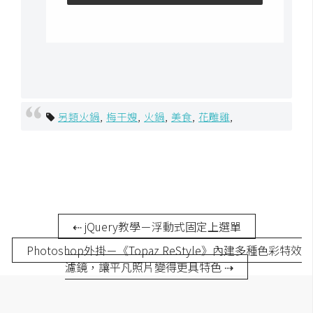
另類火鍋
,
梅干嫂
,
火鍋
,
美食
,
花雕雞
,
⇠ jQuery教學－浮動式固定上選單
Photoshop外掛－《Topaz ReStyle》內建多種色彩特效
濾鏡，讓平凡照片變得更具特色 ⇢