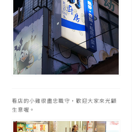
攝
影
手
機
攝
影
器
材
操
控
看店的小雞很盡忠職守，歡迎大家來光顧
資
生意喔。
源
免