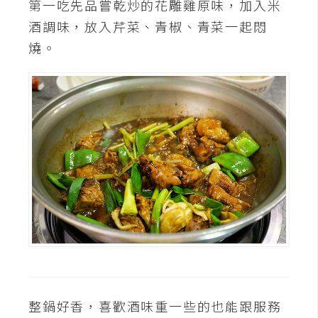
第一吃先品嘗乾炒的花雕雞原味，加入米
示
酒調味，放入芹菜、青椒、青菜一起悶
燒。
免
費
版
型
M
A
C
開
箱
整鍋好香，喜歡酒味重一些的也能跟服務
梅