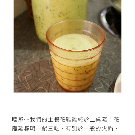
o
c
k
e
r
伺
服
器
設
定
資
源
免
噹郎～我們的主餐花雕雞終於上桌囉！花
費
雕雞標明一鍋三吃，有別於一般的火鍋，
圖