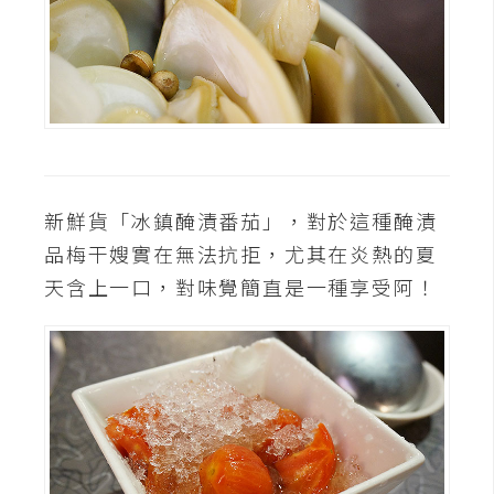
空
間
網
頁
設
新鮮貨「冰鎮醃漬番茄」，對於這種醃漬
計
品梅干嫂實在無法抗拒，尤其在炎熱的夏
前
天含上一口，對味覺簡直是一種享受阿！
端
H
T
M
L
/
C