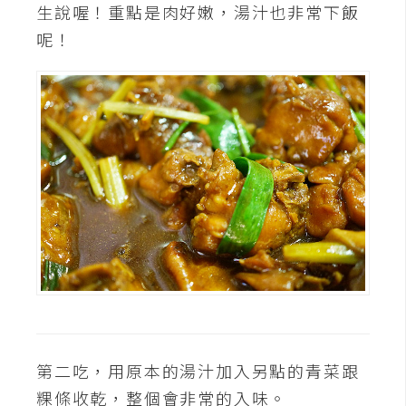
生說喔！重點是肉好嫩，湯汁也非常下飯
開
呢！
發
熱
門
文
章
全
站
導
覽
第二吃，用原本的湯汁加入另點的青菜跟
合
粿條收乾，整個會非常的入味。