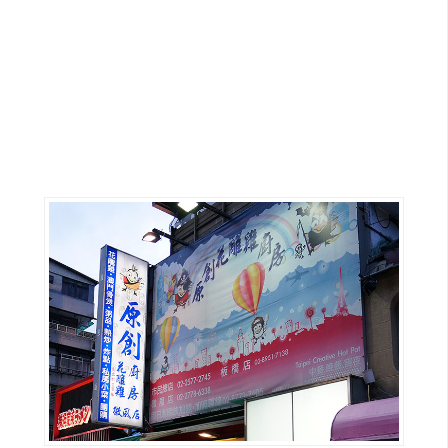
G
e
m
i
n
i
A
I
生
成
圖
片
影
片