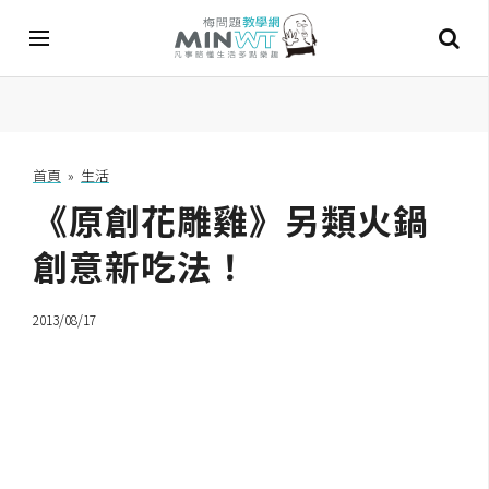
A
I
首頁
»
生活
《原創花雕雞》另類火鍋
A
I
工
創意新吃法！
具
2013/08/17
C
h
a
t
G
P
T