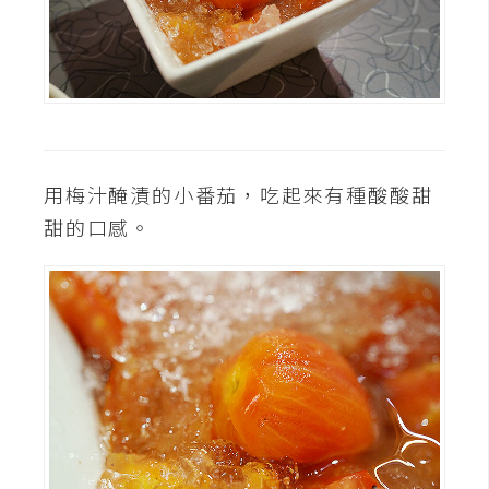
S
S
J
a
v
用梅汁醃漬的小番茄，吃起來有種酸酸甜
a
甜的口感。
S
c
r
i
p
t
U
I
/