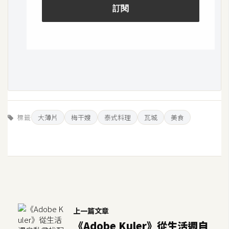
作
提
案
標籤
大薄片
梅干嫂
泰式料理
瓦城
美食
上一篇文章
《Adobe Kuler》從生活週自