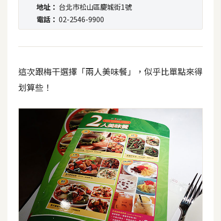
t
地址：
台北市松山區慶城街1號
r
電話：
02-2546-9900
a
t
o
r
這次跟梅干選擇「兩人美味餐」，似乎比單點來得
划算些！
去
背
與
合
成
攝
影
商
品