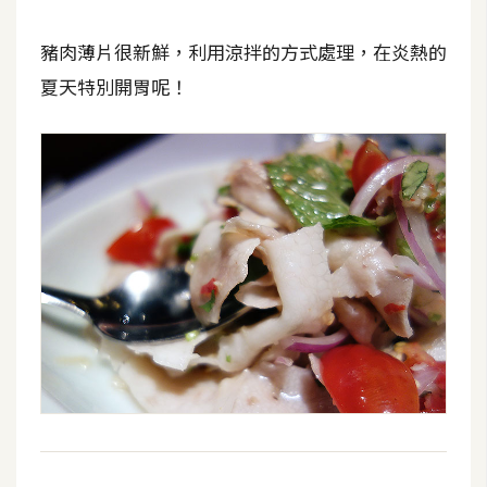
W
豬肉薄片很新鮮，利用涼拌的方式處理，在炎熱的
o
夏天特別開胃呢！
o
C
o
m
m
e
r
c
e
金
流
物
流