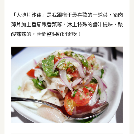
d
P
r
「大薄片沙律」是我跟梅干最喜歡的一道菜，豬肉
e
s
薄片加上番茄跟香菜等，淋上特殊的醬汁提味，酸
s
酸辣辣的，瞬間整個好開胃呀！
安
裝
與
設
定
外
掛
實
作
電
商