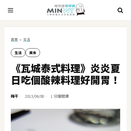
A
首頁
»
生活
I
生活
美食
A
I
《瓦城泰式料理》炎炎夏
工
具
日吃個酸辣料理好開胃！
C
h
梅干
2013/06/08
1 分鐘閱讀
a
t
G
P
T