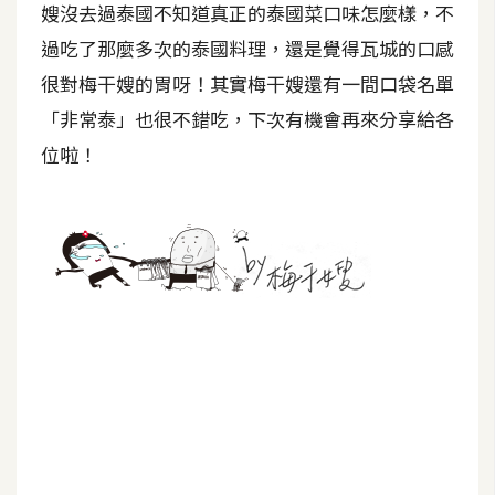
嫂沒去過泰國不知道真正的泰國菜口味怎麼樣，不
示
過吃了那麼多次的泰國料理，還是覺得瓦城的口感
很對梅干嫂的胃呀！其實梅干嫂還有一間口袋名單
免
費
「非常泰」也很不錯吃，下次有機會再來分享給各
版
位啦！
型
M
A
C
開
箱
梅