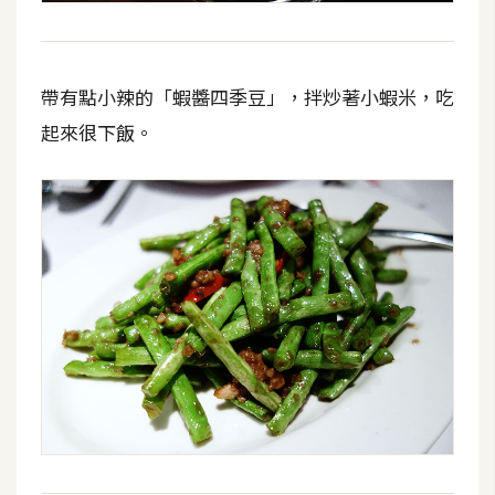
費
圖
庫
帶有點小辣的「蝦醬四季豆」，拌炒著小蝦米，吃
起來很下飯。
免
費
字
型
網
站
架
設
W
o
r