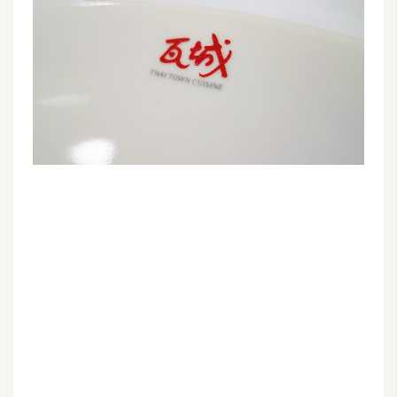
G
e
m
i
n
i
A
I
生
成
圖
片
影
片