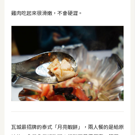
空
間
雞肉吃起來很滑嫩，不會硬澀。
網
頁
設
計
前
端
H
T
M
L
瓦城最招牌的泰式「月亮蝦餅」，兩人餐的是給原
/
C