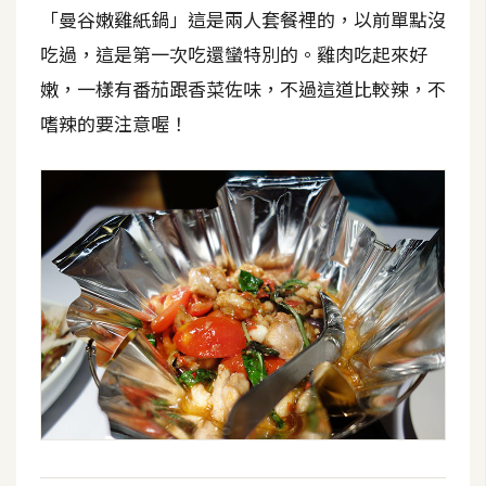
架
「曼谷嫩雞紙鍋」這是兩人套餐裡的，以前單點沒
設
吃過，這是第一次吃還蠻特別的。雞肉吃起來好
嫩，一樣有番茄跟香菜佐味，不過這道比較辣，不
主
機
嗜辣的要注意喔！
與
網
域
S
E
O
工
具
免
費