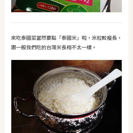
攝
影
手
來吃泰國菜當然要點「泰國米」啦，米粒較瘦長，
機
攝
跟一般我們吃的台灣米長相不太一樣。
影
器
材
操
控
資
源
免