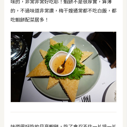
味的，非常非常好吃耶！蝦餅不是很厚實，算薄
S
的，不過味道非常讚，梅干嫂通常都不吃白飯，都
S
吃蝦餅配菜居多！
J
a
v
a
S
c
r
i
p
t
U
I
味道很好吃的月亮蝦餅，吃了會忍不住一片接一片
/