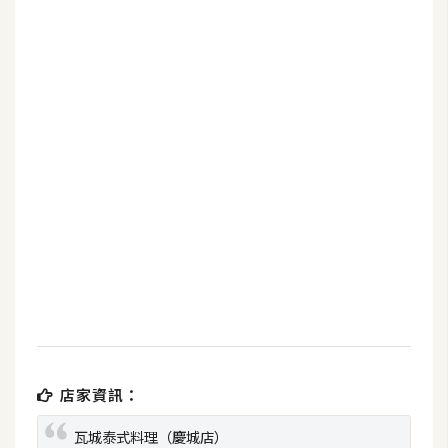
b
e
P
h
o
t
o
s
h
o
p
I
l
l
店家資訊：
u
瓦城泰式料理（慶城店）
s