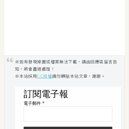
開
發
熱
門
文
章
※如有發現掉圖或檔案無法下載，請由回應區留言告
知，將會盡速處理！
※本站採用
CC授權
請勿轉貼本站文章，謝謝。
全
站
導
覽
合