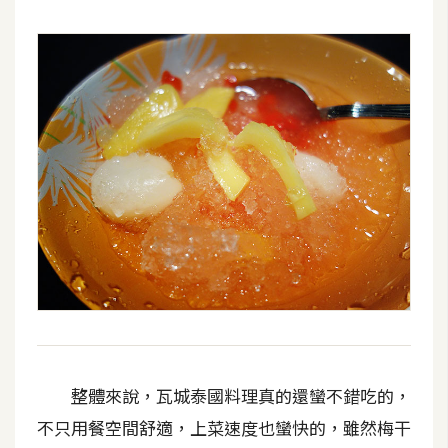
o
c
k
e
r
伺
服
器
設
定
資
源
免
整體來說，瓦城泰國料理真的還蠻不錯吃的，
費
不只用餐空間舒適，上菜速度也蠻快的，雖然梅干
圖