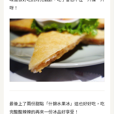
U
呀！
X
R
W
D
網
頁
後
端
P
H
P
最後上了兩份甜點「什錦水果冰」這也好好吃，吃
完酸酸辣辣的再來一份冰品好享受！
D