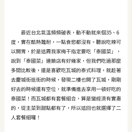
A
I
應
用
最近台北氣溫頻頻破表，動不動就來個35、6
設
度，實在酷熱難耐，一點食慾都沒有。聽說吃辣可
計
以開胃，於是這周我家梅干指定要吃「泰國菜」，
說到「泰國菜」連鎖店有好幾家，但我們吃過那麼
網
多間比較後，還是喜歡吃瓦城的泰式料理，就趁著
站
去慶城街逛街的時候，發現二樓也開了瓦城，剛剛
好去的時候還有空位，就準備進去享用一頓好吃的
影
泰國菜！而瓦城都有套餐組合，算是蠻經濟有實惠
像
的，從主菜到甜點都有了，所以這回也就選擇了二
人套餐組囉！
A
d
o