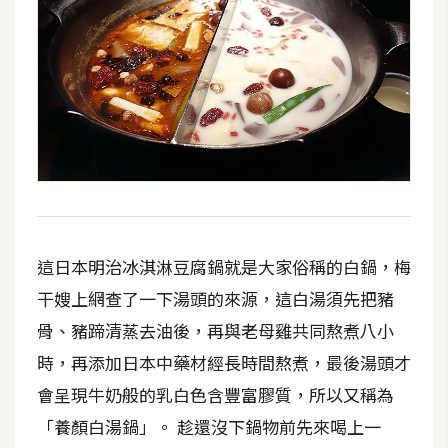
這日本明治冰淇淋豆腐鍋就是大家俗稱的白鍋，梅
干嫂上網查了一下湯頭的來源，這白湯須先把豬
骨、豬蹄清蒸去油後，再與老母雞共同熬煮八小
時，再添加日本中藥材經長時間熬煮，最後湯頭才
會呈現牛奶般的乳白色含豐富膠質，所以又稱為
「養顏白湯鍋」。 趁還沒下鍋物前先來喝上一