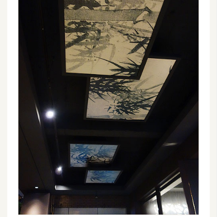
費
圖
庫
免
費
字
型
網
站
架
設
W
o
r