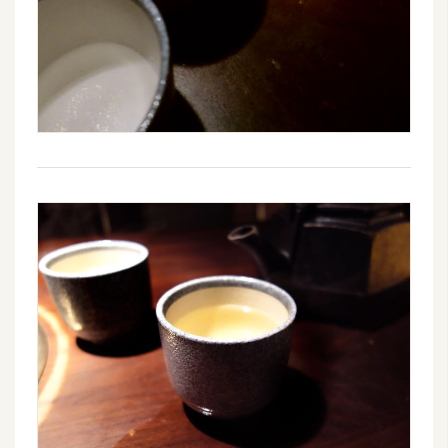
開
發
熱
門
文
章
全
站
導
覽
合