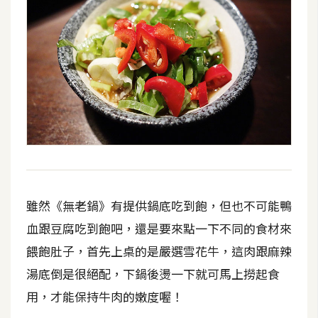
雖然《無老鍋》有提供鍋底吃到飽，但也不可能鴨
血跟豆腐吃到飽吧，還是要來點一下不同的食材來
餵飽肚子，首先上桌的是嚴選雪花牛，這肉跟麻辣
湯底倒是很絕配，下鍋後燙一下就可馬上撈起食
用，才能保持牛肉的嫩度喔！