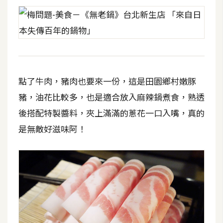
點了牛肉，豬肉也要來一份，這是田園鄉村嫩豚
豬，油花比較多，也是適合放入麻辣鍋煮食，熟透
後搭配特製醬料，夾上滿滿的蔥花一口入嘴，真的
是無敵好滋味阿！