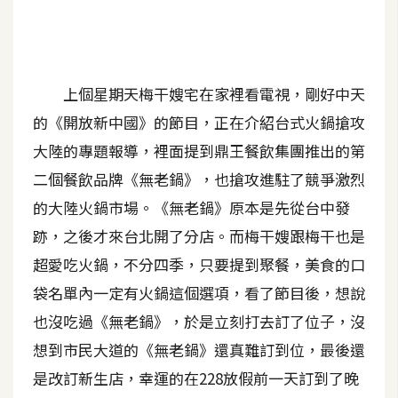
A
I
應
用
上個星期天梅干嫂宅在家裡看電視，剛好中天
的《開放新中國》的節目，正在介紹台式火鍋搶攻
設
計
大陸的專題報導，裡面提到鼎王餐飲集團推出的第
二個餐飲品牌《無老鍋》，也搶攻進駐了競爭激烈
網
的大陸火鍋市場。《無老鍋》原本是先從台中發
站
跡，之後才來台北開了分店。而梅干嫂跟梅干也是
超愛吃火鍋，不分四季，只要提到聚餐，美食的口
影
袋名單內一定有火鍋這個選項，看了節目後，想說
像
也沒吃過《無老鍋》，於是立刻打去訂了位子，沒
想到市民大道的《無老鍋》還真難訂到位，最後還
A
是改訂新生店，幸運的在228放假前一天訂到了晚
d
o