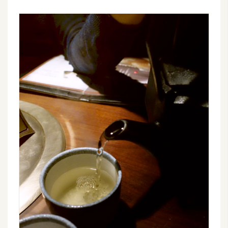
示
免
費
版
型
M
A
C
開
箱
梅