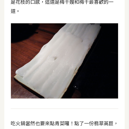
是花枝的口感，這道是梅干嫂和梅干最喜歡的一
道。
吃火鍋當然也要來點青菜囉！點了一份翡翠萵苣，