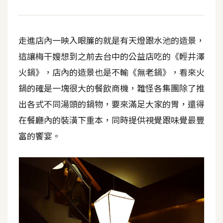
d
P
r
e
s
走進店內一映入眼簾的就是有天燈跟水池的造景，
s
這讓梅干嫂想到之前去台中的公益店吃的《輕井澤
安
火鍋》，店內的造景也是不輸《無老鍋》，看來火
裝
鍋的確是一塊很大的餐飲商機，難怪各集團除了推
與
出各式不同湯頭的鍋物，要來滿足大家的胃，還得
設
定
在餐廳內的裝潢下重本，同時提供視覺跟味覺最豐
富的饗宴。
外
掛
實
作
電
商