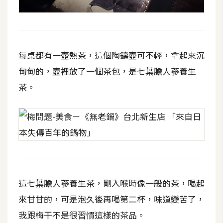
o
c
k
e
每桌都有一壺熱茶，這個陶鑄壺可不輕，拿起來沉
r
甸甸的，壺裡放了一個茶包，是七葉膽人蔘養生
茶。
伺
服
器
設
定
資
源
這七葉膽人蔘養生茶，剛入喉時像一般的茶，喝起
免
來甘甘的，可是泡久後再喝第二杯，味道變苦了，
費
我跟梅干不是很習慣這樣的茶品。
圖