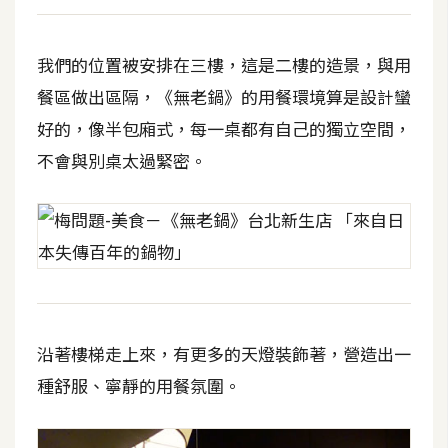
架
設
我們的位置被安排在三樓，這是二樓的造景，與用
主
餐區做出區隔，《無老鍋》的用餐環境算是設計蠻
機
好的，像半包廂式，每一桌都有自己的獨立空間，
與
網
不會與別桌太過緊密。
域
S
E
O
工
具
沿著樓梯走上來，有更多的天燈裝飾著，營造出一
種舒服、寧靜的用餐氛圍。
免
費