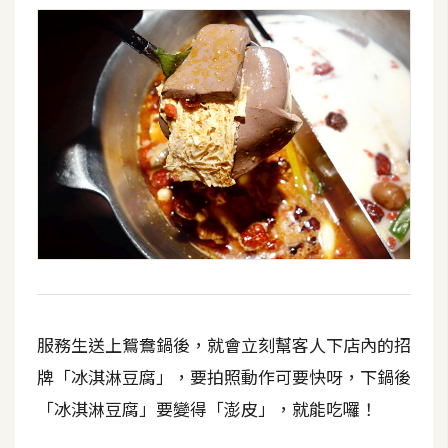
服務生送上鴛鴦鍋後，就會立刻幫客人下店內的招
牌「冰淇淋豆腐」，要拍照動作可要快呀，下鍋後
「冰淇淋豆腐」要變得「澎皮」，就能吃囉！