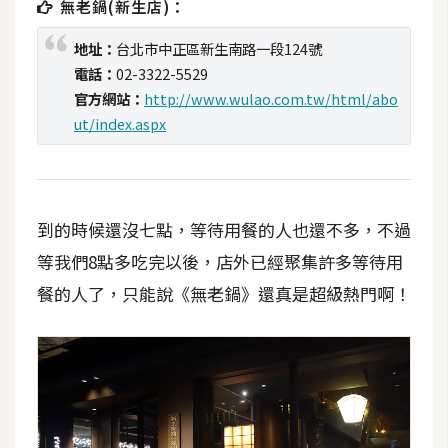
無老鍋(新生店)：
t
r
地址：
台北市中正區新生南路一段124號
a
電話：
02-3322-5529
t
官方網站：
http://www.wulao.com.tw/html/abo
o
ut/index.aspx
r
去
背
到的時候還沒七點，等待用餐的人也還不多，不過
與
等我們8點多吃完以後，店外已經聚集許多等待用
合
餐的人了，只能說《無老鍋》還真是超級熱門啊！
成
攝
影
商
品