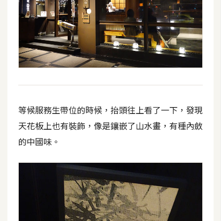
攝
影
手
機
攝
影
等候服務生帶位的時候，抬頭往上看了一下，發現
器
天花板上也有裝飾，像是鑲嵌了山水畫，有種內斂
材
的中國味。
操
控
資
源
免