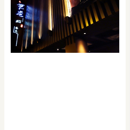
G
e
m
i
n
i
A
I
生
成
圖
片
影
片