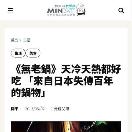
A
首頁
»
生活
I
生活
美食
A
I
《無老鍋》天冷天熱都好
工
具
吃 「來自日本失傳百年
C
的鍋物」
h
a
t
梅干
2013/03/02
1 分鐘閱讀
G
P
T