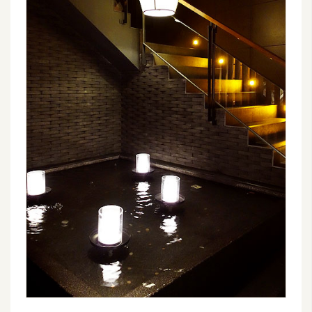
W
o
o
C
o
m
m
e
r
c
e
金
流
物
流