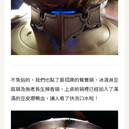
不免俗的，我們也點了最招牌的鴛鴦鍋，冰淇淋豆
腐鍋及無老長生辣香鍋，上桌前鍋裡已經加入了滿
滿的豆皮跟鴨血，讓人看了快流口水啦！