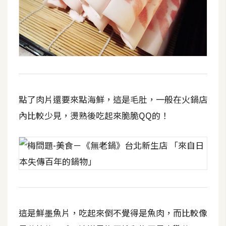
點了肉片還要來點海鮮，這是毛肚，一般在火鍋店
內比較少見，燙熟後吃起來脆脆QQ的！
這是鮮墨魚片，吃起來倒不覺得是魚肉，而比較像