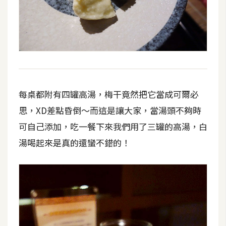
每桌都附有四罐高湯，梅干竟然把它當成可爾必
思，XD差點昏倒～而這是讓大家，當湯頭不夠時
可自己添加，吃一餐下來我們用了三罐的高湯，白
湯喝起來是真的還蠻不錯的！