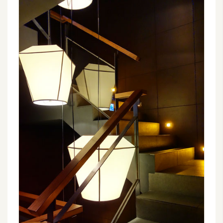
空
間
網
頁
設
計
前
端
H
T
M
L
/
C