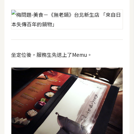
U
X
R
W
D
坐定位後，服務生先送上了Memu。
網
頁
後
端
P
H
P
D