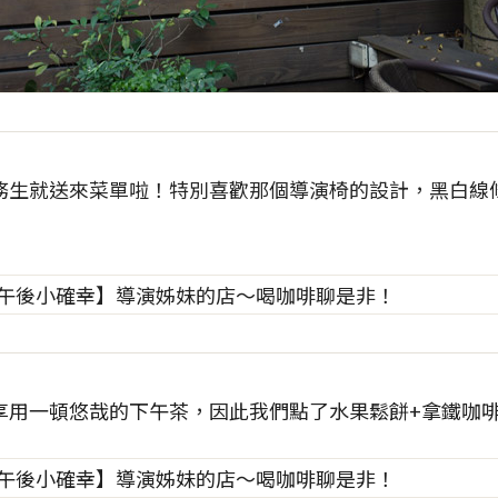
務生就送來菜單啦！特別喜歡那個導演椅的設計，黑白線
用一頓悠哉的下午茶，因此我們點了水果鬆餅+拿鐵咖啡(熱