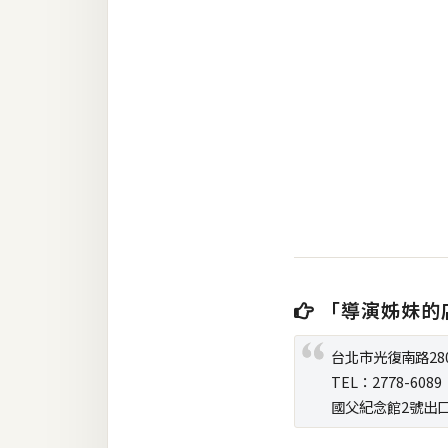
RWD 網頁
後端
PHP
Docker
伺服器設定
資源
免費圖示
免費版型
「導演姊妹的
台北市光復南路28
MAC
TEL：2778-6089
國父紀念館2號出
開箱