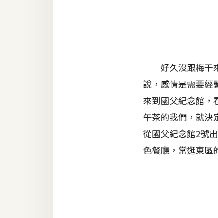
金流物流
架設
主機與網域
SEO 工具
好久沒跟梅干來個
免費空間
說，感情是需要經
來到國父紀念館，
午茶的我們，就決
網頁設計
從國父紀念館2號
前端
色餐廳，常逛東區
HTML / CSS
JavaScript
UI / UX