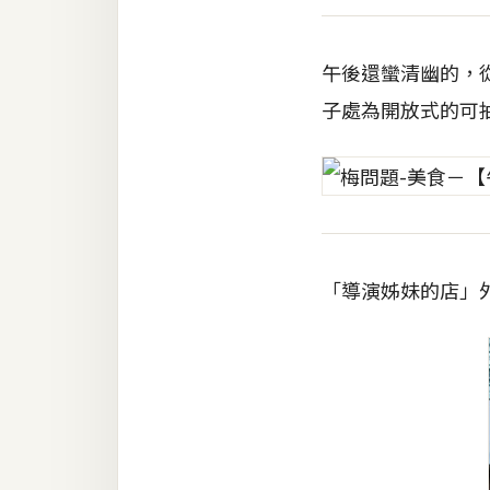
梅開發
午後還蠻清幽的，
子處為開放式的可
熱門文章
全站導覽
合作提案
「導演姊妹的店」