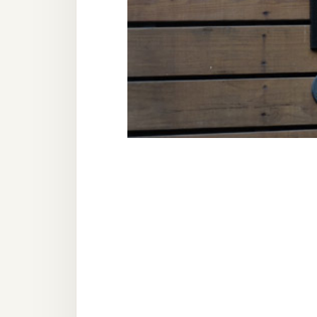
器材操控
資源
免費圖庫
免費字型
網站架設
WordPress
安裝與設定
外掛實作
電商
WooCommerce