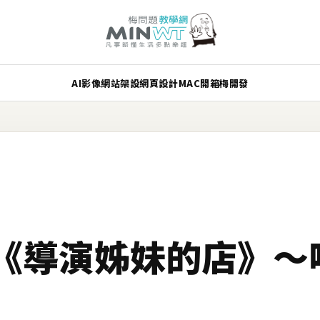
AI
影像
網站架設
網頁設計
MAC
開箱
梅開發
《導演姊妹的店》～