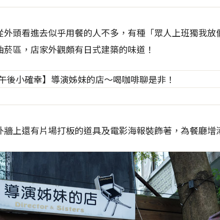
從外頭看進去似乎用餐的人不多，有種「眾人上班獨我放假
抽菸區，店家外觀頗有日式建築的味道！
外牆上還有片場打板的道具及電影海報裝飾著，為餐廳增