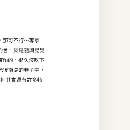
，那可不行～專家
約會，於是隨興晃晃
fu的，很久沒吃下
光復南路的巷子中，
子裡其實還有許多特