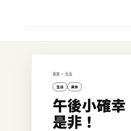
AI
AI工具
ChatGPT
首頁
»
生活
Gemini
生活
美食
AI生成
午後小確幸
圖片
影片
是非！
AI應用