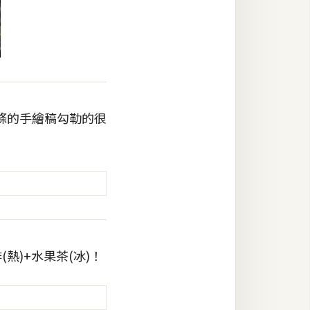
條的手繪稿勾勒的很
)+水果茶(冰)！