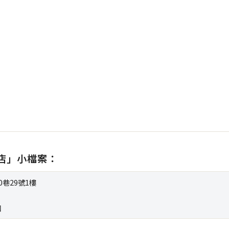
店」小檔案：
0巷29號1樓
口