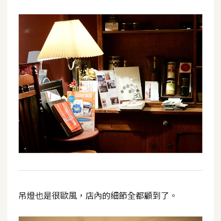
空
間
網
頁
設
計
前
端
H
T
M
吊燈也是很歐風，店內的細節全都顧到了。
L
/
C