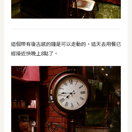
示
免
費
版
這個帶有復古感的鐘是可以走動的，這天去用餐已
型
經接近快晚上8點了。
M
A
C
開
箱
梅