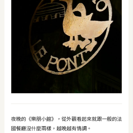
攝
影
手
機
攝
影
器
材
操
控
資
源
夜晚的《樂朋小館》，從外觀看起來就跟一般的法
免
國餐廳沒什麼兩樣，越晚越有情調。