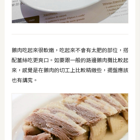
鵝肉吃起來很軟嫩，吃起來不會有太肥的部位，搭
配薑絲吃更爽口。如要跟一般的路邊鵝肉攤比較起
來，感覺是在鵝肉的切工上比較精緻些，擺盤應該
也有講究。