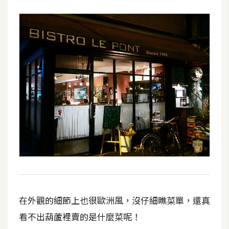
費
圖
庫
免
費
字
型
網
站
架
設
在外觀的細節上也很歐洲風，沒仔細瞧菜單，還真
W
o
看不出葫蘆裡賣的是什麼菜呢！
r