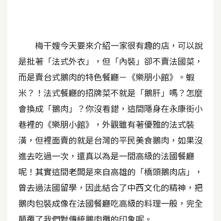
A
I
應
用
梅干嫂今天要來介紹一家很有趣的店，可以說
是批著「法式外衣」，但「內裝」卻不賣法國菜，
設
而是賣台式鵝肉的特色餐廳－《樂朋小館》。蝦
計
米？！法式餐廳的招牌菜不就是「鵝肝」嗎？怎麼
會換成「鵝肉」？你沒看錯，這間隱身在永康街小
網
巷裡的《樂朋小館》，外觀雖有著優雅的法式裝
站
潢，但裡面賣的就是台灣的平民美食鵝肉，如果沒
進去吃過一次，還真以為是一間高級的法國餐廳
影
呢！其實這間老闆是來自高雄的「橋頭鵝肉店」，
像
曾去過法國留學，因此結合了中西文化的精神，把
A
鵝肉包裝成像在法國餐廳吃高級的料理一般，完全
d
o
顛覆了我們對傳統鵝肉攤的印象呢。