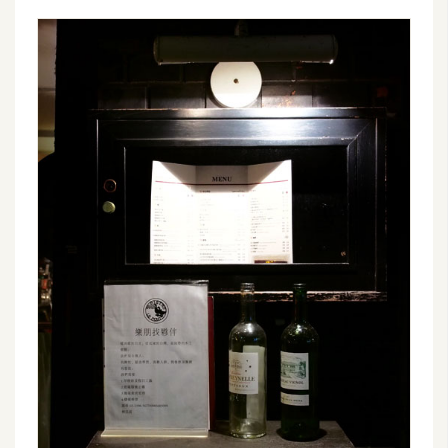
d
P
r
e
s
s
安
裝
與
設
定
外
掛
實
作
電
商