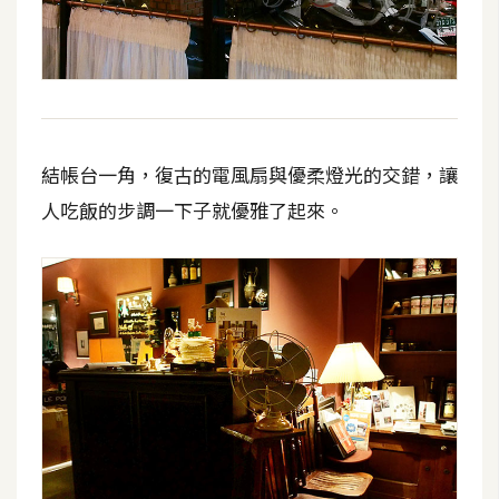
o
c
k
e
r
結帳台一角，復古的電風扇與優柔燈光的交錯，讓
伺
人吃飯的步調一下子就優雅了起來。
服
器
設
定
資
源
免
費
圖