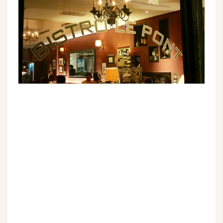
G
e
m
i
n
i
A
I
生
成
圖
片
影
片