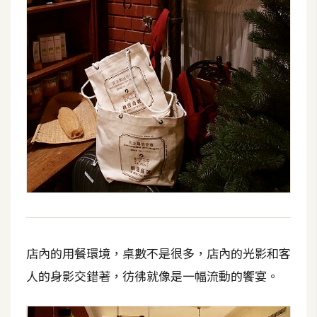
開
發
熱
門
文
章
全
站
導
覽
店內的用餐環境，桌數不是很多，店內的光影和客
人的身影交錯著，彷彿就像是一幅流動的饗宴。
合