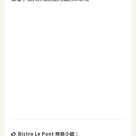
b
e
P
h
o
t
o
s
h
o
p
I
l
l
u
s
Bistro Le Pont 樂朋小館：