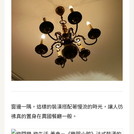
S
S
J
a
v
a
S
c
r
i
p
t
窗邊一隅。這樣的裝潢搭配著慢流的時光，讓人彷
彿真的置身在異國餐廳一般。
U
I
/