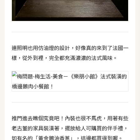
W
o
o
C
o
連照明也用仿油燈的設計，好像真的來到了法國一
m
樣，從外到裡，完全都充滿濃濃的法式風味。
m
e
r
c
e
金
流
推門進去瞧個究竟吧！內裝也很不馬虎，用著有些
物
老古董的家具裝潢著，擺放給人可購買的伴手禮，
流
如有名的「黃金鵝油香蔥」，這邊都買得到喔。