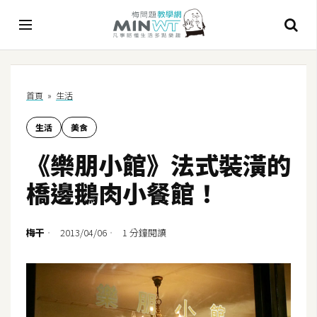
A
首頁
»
生活
I
生活
美食
A
I
《樂朋小館》法式裝潢的
工
具
橋邊鵝肉小餐館！
C
h
梅干
2013/04/06
1 分鐘閱讀
a
t
G
P
T