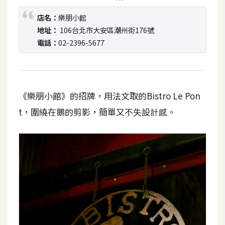
t
店名：
樂朋小館
r
地址：
106台北市大安區潮州街176號
a
電話：
02-2396-5677
t
o
r
《樂朋小館》的招牌，用法文取的Bistro Le Pon
去
t，圍繞在鵝的剪影，簡單又不失設計感。
背
與
合
成
攝
影
商
品