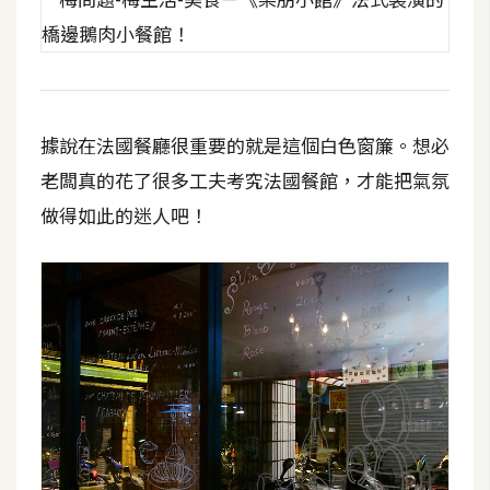
U
X
R
據說在法國餐廳很重要的就是這個白色窗簾。想必
W
D
老闆真的花了很多工夫考究法國餐館，才能把氣氛
網
做得如此的迷人吧！
頁
後
端
P
H
P
D