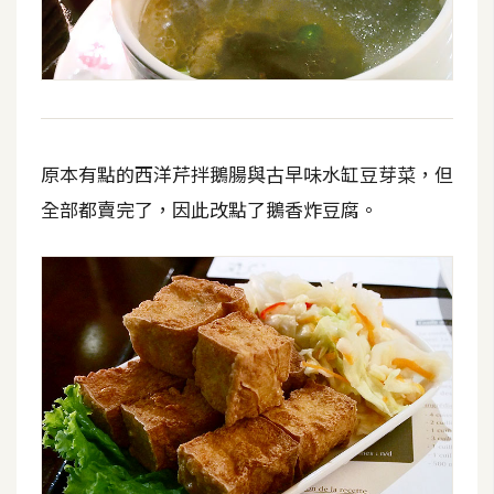
原本有點的西洋芹拌鵝腸與古早味水缸豆芽菜，但
全部都賣完了，因此改點了鵝香炸豆腐。