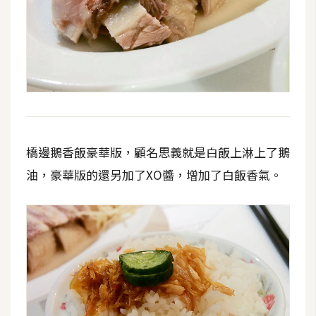
橋邊鵝香飯豪華版，顧名思義就是白飯上淋上了鵝
油，豪華版的還另加了XO醬，增加了白飯香氣。