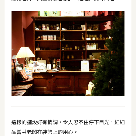
架
設
主
機
與
網
域
S
E
O
工
具
這樣的擺設好有情調，令人忍不住停下目光，細細
免
品嘗著老闆在裝飾上的用心。
費