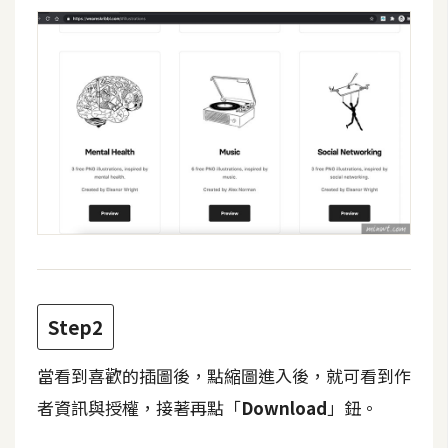
攝
影
手
機
攝
影
器
材
操
控
Step2
資
源
當看到喜歡的插圖後，點縮圖進入後，就可看到作
者資訊與授權，接著再點「
Download
」鈕。
免