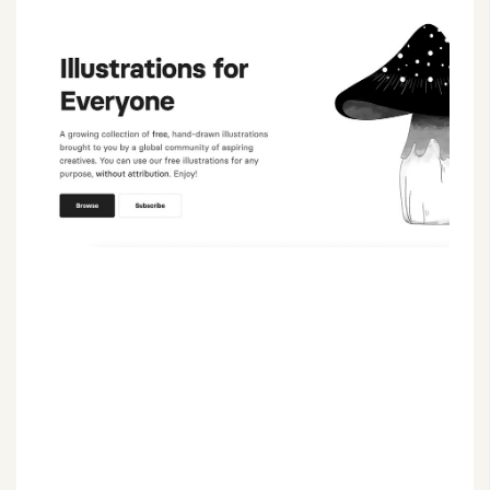
G
e
m
i
n
i
A
I
生
成
圖
片
影
片