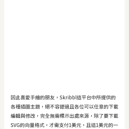
b
e
P
h
o
t
o
s
h
o
p
因此喜愛手繪的朋友，Skribbl這平台中所提供的
I
l
各種插圖主題，絕不容錯過且各位可以任意的下載
l
編輯與修改，完全無需標示出處來源，除了要下載
u
SVG的向量格式，才需支付1美元，且這1美元的一
s