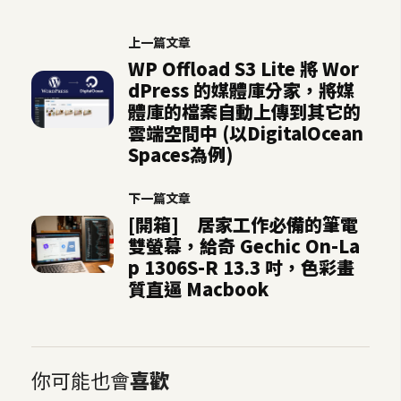
S
S
上一篇文章
WP Offload S3 Lite 將 Wor
dPress 的媒體庫分家，將媒
J
體庫的檔案自動上傳到其它的
a
雲端空間中 (以DigitalOcean
v
Spaces為例)
a
S
下一篇文章
c
[開箱] 居家工作必備的筆電
r
雙螢幕，給奇 Gechic On-La
i
p 1306S-R 13.3 吋，色彩畫
p
質直逼 Macbook
t
U
你可能也會
喜歡
I
/