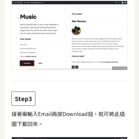
費
圖
庫
免
費
字
型
網
站
Step3
架
設
接著需輸入Email再按Download鈕，就可將此插
圖下載回來。
W
o
r