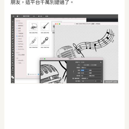
朋友，這平台千萬別錯過了。
W
o
o
C
o
m
m
e
r
c
e
金
流
物
流