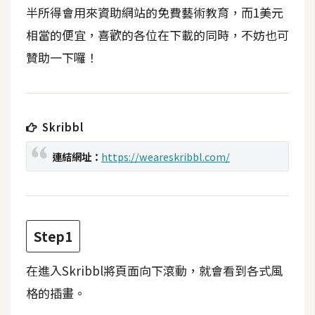
t
半所得會用來資助網站的免費藝術教育，而1美元
r
相當的便宜，喜歡的各位在下載的同時，不妨也可
a
贊助一下囉！
t
o
r
Skribbl
去
連結網址：
https://weareskribbl.com/
背
與
合
成
Step1
攝
影
在進入Skribbl將頁面向下滾動，就會看到各式風
商
格的插畫。
品