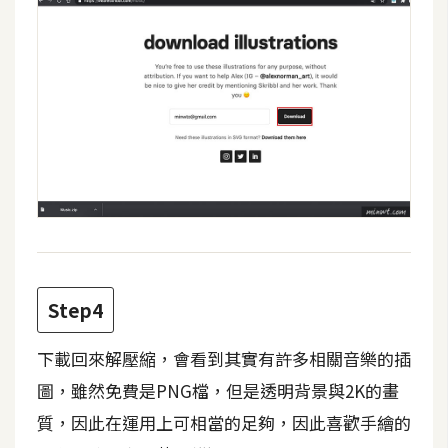
d
P
r
e
s
s
安
裝
與
設
定
外
Step4
掛
實
下載回來解壓縮，會看到其實有許多相關音樂的插
作
圖，雖然免費是PNG檔，但是透明背景與2K的畫
電
質，因此在運用上可相當的足夠，因此喜歡手繪的
商