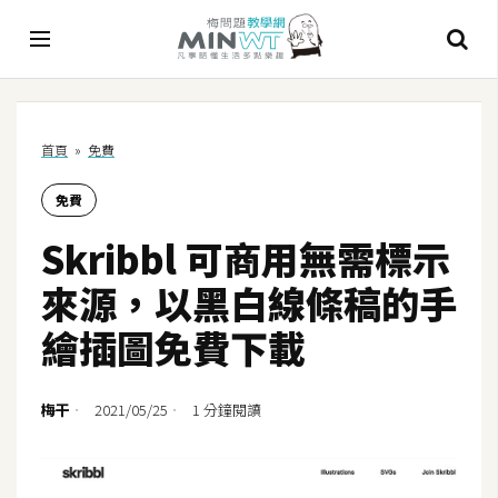
A
首頁
»
免費
I
免費
A
I
Skribbl 可商用無需標示
工
具
來源，以黑白線條稿的手
C
繪插圖免費下載
h
a
t
梅干
2021/05/25
1 分鐘閱讀
G
P
T