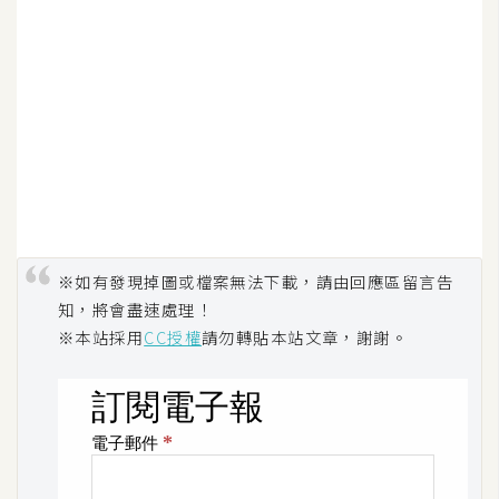
架
設
主
機
與
網
域
S
※如有發現掉圖或檔案無法下載，請由回應區留言告
E
知，將會盡速處理！
O
※本站採用
CC授權
請勿轉貼本站文章，謝謝。
工
具
免
費