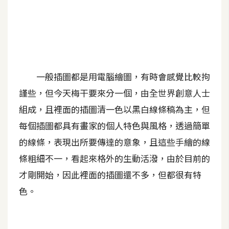
A
I
應
用
設
一般插圖都是用電腦繪圖，有時會感覺比較拘
計
謹些，但今天梅干要來分一個，由全世界創意人士
組成，且裡面的插圖清一色以黑白線條稿為主，但
網
每個插圖都具有畫家的個人特色與風格，透過簡單
站
的線條，表現出所要傳達的意象，且這些手繪的線
條粗細不一，看起來格外的生動活潑，由於目前的
影
才剛開始，因此裡面的插圖還不多，但都很有特
像
色。
A
d
o