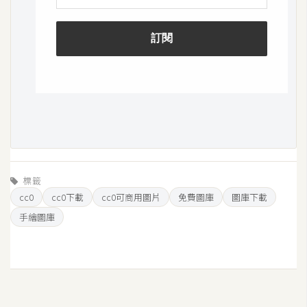
空
間
網
頁
設
計
前
標籤
端
cc0
cc0下載
cc0可商用圖片
免費圖庫
圖庫下載
手繪圖庫
H
T
M
L
/
C