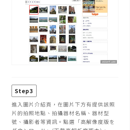
d
P
r
e
s
s
安
裝
與
設
定
外
Step3
掛
實
進入圖片介紹頁，在圖片下方有提供該照
作
片的拍照地點、拍攝器材名稱、器材型
號、攝影者等資訊。點選「高解像度版を
電
商