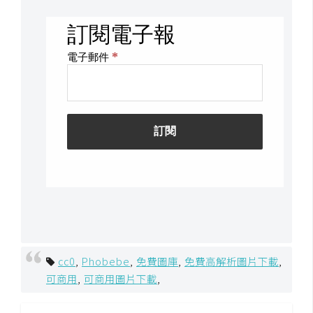
o
c
k
e
r
伺
服
器
設
定
資
源
cc0
,
Phobebe
,
免費圖庫
,
免費高解析圖片下載
,
免
可商用
,
可商用圖片下載
,
費
圖