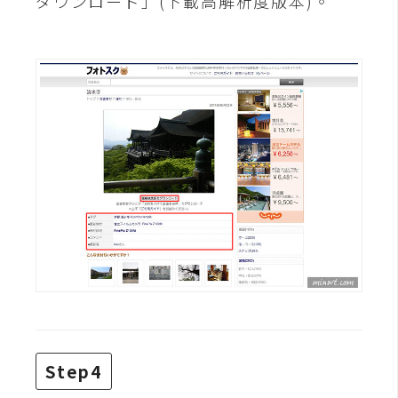
ダウンロード」(下載高解析度版本)。
W
o
o
C
o
m
m
e
r
c
e
金
流
物
Step4
流