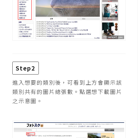
費
圖
庫
免
費
字
型
Step2
進入想要的類別後，可看到上方會顯示該
網
站
類別共有的圖片總張數。點選想下載圖片
架
之示意圖。
設
W
o
r