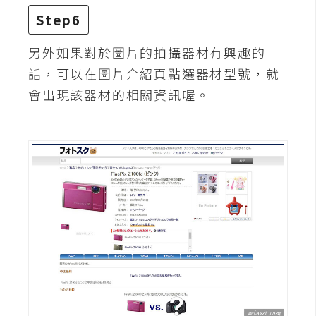
S
Step6
S
另外如果對於圖片的拍攝器材有興趣的
話，可以在圖片介紹頁點選器材型號，就
J
會出現該器材的相關資訊喔。
a
v
a
S
c
r
i
p
t
U
I
/