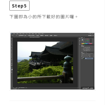
空
Step5
間
下圖即為小的所下載好的圖片囉。
網
頁
設
計
前
端
H
T
M
L
/
C