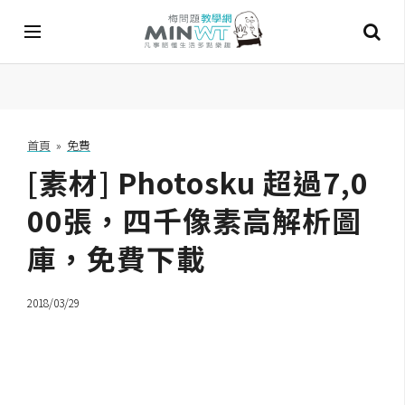
A
I
首頁
»
免費
[素材] Photosku 超過7,0
A
I
工
00張，四千像素高解析圖
具
庫，免費下載
C
h
2018/03/29
a
t
G
P
T