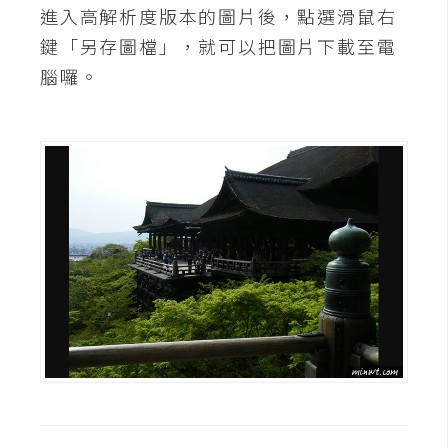
架
進入高解析度版本的圖片後，點選滑鼠右
設
鍵「另存圖檔」，就可以把圖片下載至電
腦囉。
主
機
與
網
域
S
E
O
工
具
免
費