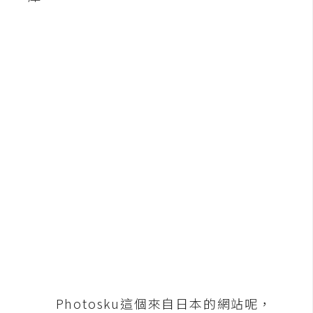
b
e
P
h
o
t
o
s
h
o
p
I
l
l
u
Photosku這個來自日本的網站呢，
s