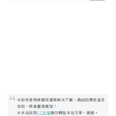
U
X
R
W
D
網
頁
後
端
P
H
P
※如有發現掉圖或檔案無法下載，請由回應區留言
告知，將會盡速處理！
※本站採用
CC授權
請勿轉貼本站文章，謝謝。
D