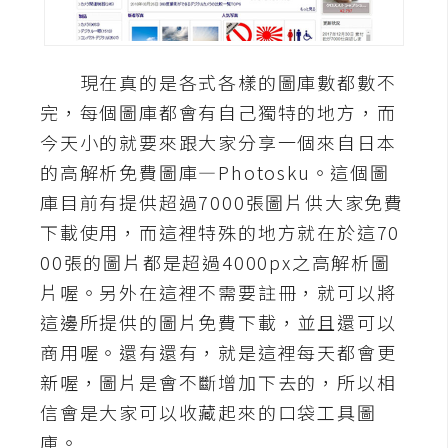
A
I
應
現在真的是各式各樣的圖庫數都數不
用
完，每個圖庫都會有自己獨特的地方，而
設
今天小的就要來跟大家分享一個來自日本
計
的高解析免費圖庫—Photosku。這個圖
庫目前有提供超過7000張圖片供大家免費
網
下載使用，而這裡特殊的地方就在於這70
站
00張的圖片都是超過4000px之高解析圖
片喔。另外在這裡不需要註冊，就可以將
這邊所提供的圖片免費下載，並且還可以
影
商用喔。還有還有，就是這裡每天都會更
像
新喔，圖片是會不斷增加下去的，所以相
A
信會是大家可以收藏起來的口袋工具圖
d
庫。
o