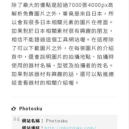
t
除了最大的優點是超過7000張4000px高
r
解析免費圖片之外，畢竟是來自日本，所
a
以會有很多日本相關元素的圖片在裡面。
t
如果對於日本相關素材很有興趣的朋友，
o
r
相信不能錯過這個工具網站喔。在這裡除
了可以下載圖片之外，在每張圖片的介紹
頁中，還會說明圖片的拍攝地點、拍攝時
去
使用的器材名稱、型號及拍攝者的姓名。
背
與
如果對該器材有興趣的話，還可以點進連
合
結查看器材的相關介紹喔。
成
攝
影
Photosku
商
網站名稱：
Photosku
品
網站連結：
http://photosku.com/