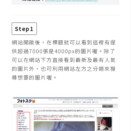
攝
影
Step1
手
機
網站開啟後，在標題就可以看到這裡有提
攝
供超過7000張是4000px的圖片喔。除了
影
可以在網站下方直接看到最新及最有人氣
的圖片外，也可利用網站左方之分類來搜
器
尋想要的圖片喔。
材
操
控
資
源
免