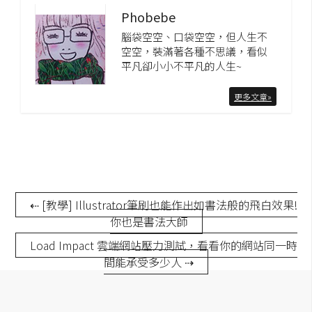
示
Phobebe
腦袋空空、口袋空空，但人生不
空空，裝滿著各種不思議，看似
免
平凡卻小小不平凡的人生~
費
版
更多文章»
型
M
A
C
⇠ [教學] Illustrator筆刷也能作出如書法般的飛白效果!
你也是書法大師
開
Load Impact 雲端網站壓力測試，看看你的網站同一時
間能承受多少人 ⇢
箱
梅