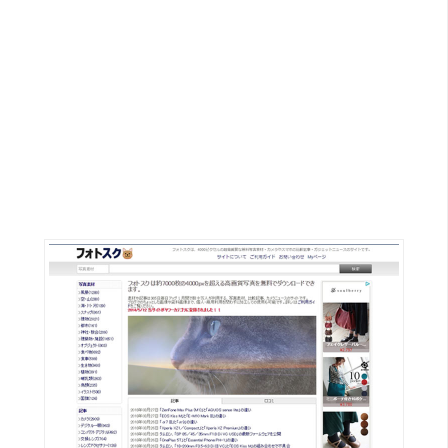
G
e
m
i
n
i
A
I
生
成
圖
片
影
片