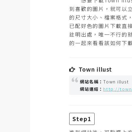
想要下載Town ill
RWD 網頁
到喜歡的圖片，就可以
後端
的尺寸大小、檔案格式
PHP
已配好色的圖片下載直接
註明出處，唯一不行的
Docker
的一起來看看該如何下
伺服器設定
資源
Town illust
免費圖示
網站名稱：
Town illust
免費版型
網站連結：
http://town
MAC
Step1
開箱