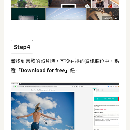
W
o
o
C
o
Step4
m
m
當找到喜歡的照片時，可從右邊的資訊欄位中，點
e
r
選
「Download for free」
鈕。
c
e
金
流
物
流