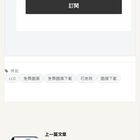
o
c
k
e
r
伺
服
器
標籤
設
cc0
免費圖庫
免費圖庫下載
可商用
圖庫下載
定
資
源
免
費
上一篇文章
圖