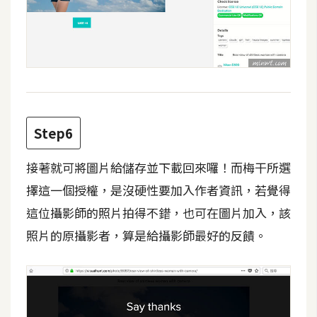
空
間
網
頁
設
Step6
計
接著就可將圖片給儲存並下載回來囉！而梅干所選
前
擇這一個授權，是沒硬性要加入作者資訊，若覺得
端
這位攝影師的照片拍得不錯，也可在圖片加入，該
H
照片的原攝影者，算是給攝影師最好的反饋。
T
M
L
/
C