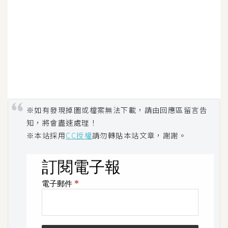
U
X
R
W
D
網
頁
※如有發現掉圖或檔案無法下載，請由回應區留言告
知，將會盡速處理！
後
端
※本站採用
CC授權
請勿轉貼本站文章，謝謝。
P
H
P
D