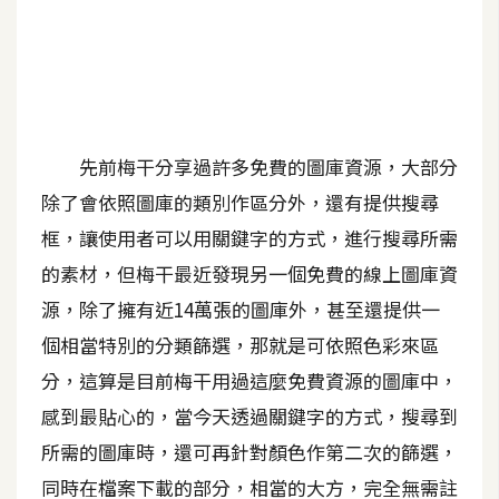
A
I
應
用
設
先前梅干分享過許多免費的圖庫資源，大部分
計
除了會依照圖庫的類別作區分外，還有提供搜尋
框，讓使用者可以用關鍵字的方式，進行搜尋所需
網
的素材，但梅干最近發現另一個免費的線上圖庫資
站
源，除了擁有近14萬張的圖庫外，甚至還提供一
個相當特別的分類篩選，那就是可依照色彩來區
影
分，這算是目前梅干用過這麼免費資源的圖庫中，
像
感到最貼心的，當今天透過關鍵字的方式，搜尋到
所需的圖庫時，還可再針對顏色作第二次的篩選，
A
d
同時在檔案下載的部分，相當的大方，完全無需註
o