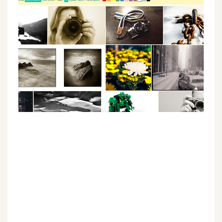
G
e
m
i
n
i
A
I
生
成
圖
片
影
片