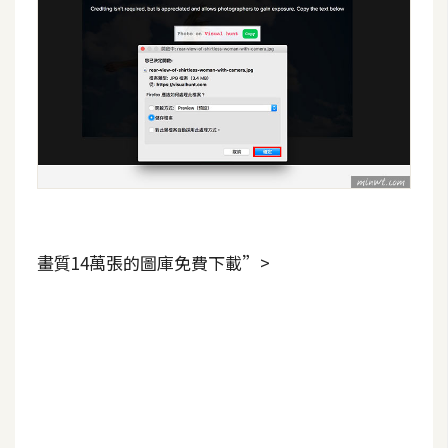
S
S
J
a
v
a
S
c
r
畫質14萬張的圖庫免費下載”>
i
p
t
U
I
/