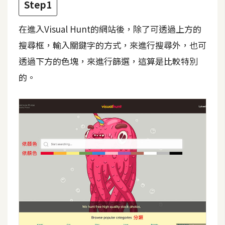
Step1
攝
影
在進入Visual Hunt的網站後，除了可透過上方的
搜尋框，輸入關鍵字的方式，來進行搜尋外，也可
手
透過下方的色塊，來進行篩選，這算是比較特別
機
攝
的。
影
器
材
操
控
資
源
免