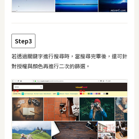
d
P
r
e
s
s
Step3
安
裝
若透過關鍵字進行搜尋時，當搜尋完畢後，還可針
與
對授權與顏色再進行二次的篩選。
設
定
外
掛
實
作
電
商