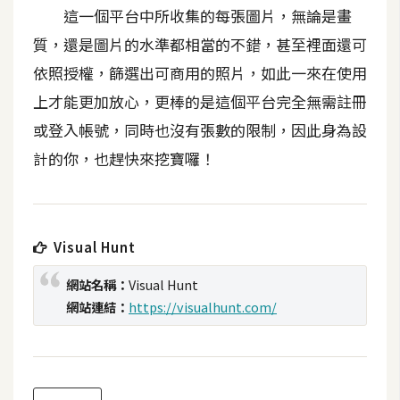
t
這一個平台中所收集的每張圖片，無論是畫
r
質，還是圖片的水準都相當的不錯，甚至裡面還可
a
依照授權，篩選出可商用的照片，如此一來在使用
t
o
上才能更加放心，更棒的是這個平台完全無需註冊
r
或登入帳號，同時也沒有張數的限制，因此身為設
計的你，也趕快來挖寶囉！
去
背
與
合
Visual Hunt
成
網站名稱：
Visual Hunt
攝
網站連結：
https://visualhunt.com/
影
商
品