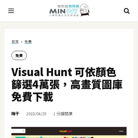
A
首頁
»
免費
I
免費
A
I
Visual Hunt 可依顏色
工
具
篩選4萬張，高畫質圖庫
C
免費下載
h
a
t
梅干
2018/04/25
1 分鐘閱讀
G
P
T