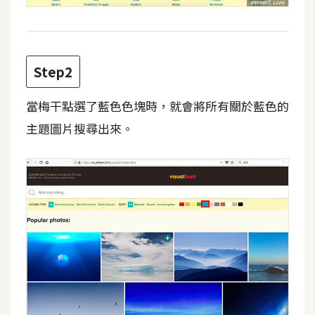
費
圖
庫
Step2
免
費
當梅干點選了藍色色塊時，就會將所有關於藍色的
字
主題圖片搜尋出來。
型
網
站
架
設
W
o
r