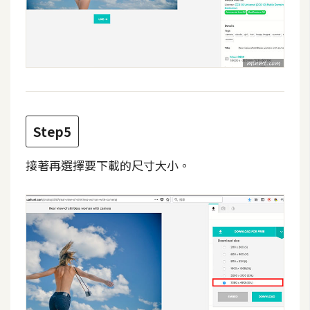
架
設
主
機
與
網
域
Step5
接著再選擇要下載的尺寸大小。
S
E
O
工
具
免
費