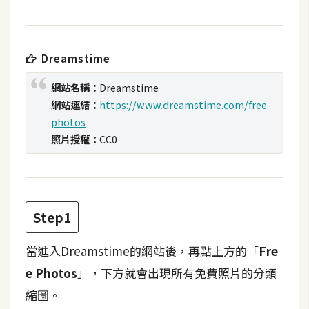
t
r
a
Dreamstime
t
o
網站名稱：
Dreamstime
r
網站連結：
https://www.dreamstime.com/free-
photos
照片授權：
CC0
去
背
與
合
成
Step1
攝
影
當進入Dreamstime的網站後，再點上方的「
Fre
e Photos
」，下方就會出現所有免費照片的分類
商
縮圖。
品