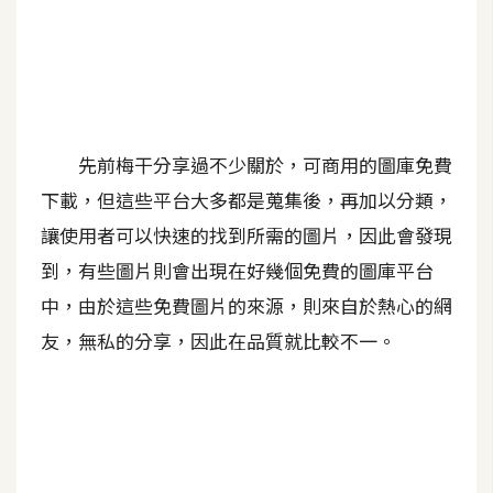
A
I
應
用
設
先前梅干分享過不少關於，可商用的圖庫免費
計
下載，但這些平台大多都是蒐集後，再加以分類，
讓使用者可以快速的找到所需的圖片，因此會發現
網
到，有些圖片則會出現在好幾個免費的圖庫平台
站
中，由於這些免費圖片的來源，則來自於熱心的網
友，無私的分享，因此在品質就比較不一。
影
像
A
d
o