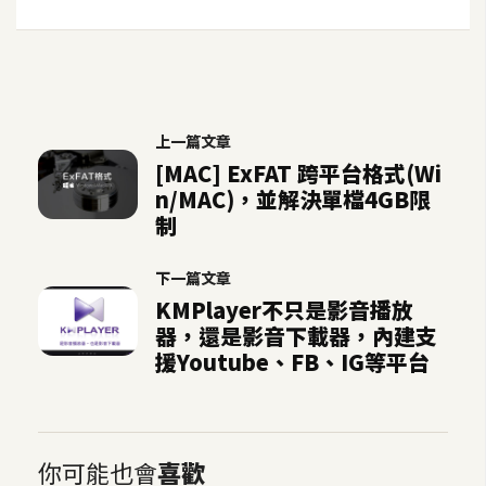
U
X
R
上一篇文章
W
[MAC] ExFAT 跨平台格式(Wi
D
n/MAC)，並解決單檔4GB限
網
制
頁
後
下一篇文章
端
KMPlayer不只是影音播放
器，還是影音下載器，內建支
P
援Youtube、FB、IG等平台
H
P
你可能也會
喜歡
D