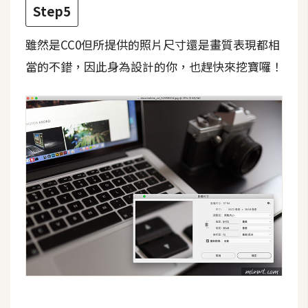
架
Step5
設
雖然是CC0但所提供的照片尺寸還是畫質表現都相
主
當的不錯，因此身為設計的你，也趕快來挖寶囉！
機
與
網
域
S
E
O
工
具
免
費