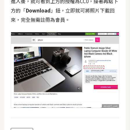
進入後，就可看到上方的授權為CC0，接著再點下
方的「
Download
」鈕，立即就可將照片下載回
W
o
來，完全無需註冊為會員。
o
C
o
m
m
e
r
c
e
金
流
物
流