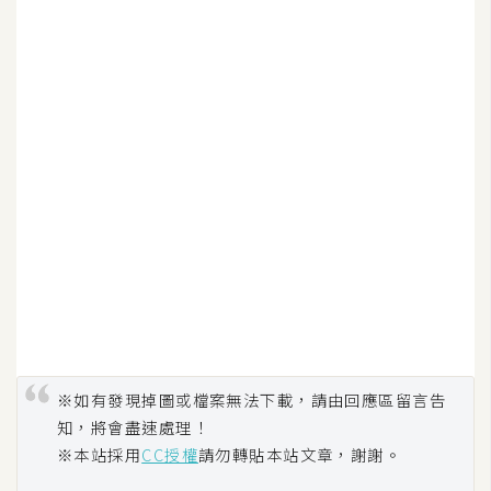
空
間
網
頁
設
計
前
端
H
T
※如有發現掉圖或檔案無法下載，請由回應區留言告
M
知，將會盡速處理！
L
※本站採用
CC授權
請勿轉貼本站文章，謝謝。
/
C