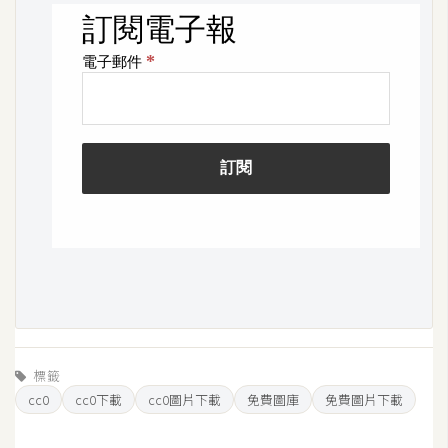
S
S
J
a
v
a
S
c
r
i
p
t
標籤
U
cc0
cc0下載
cc0圖片下載
免費圖庫
免費圖片下載
I
/