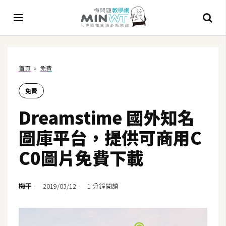
A
首頁
»
免費
I
免費
A
I
Dreamstime 國外知名
工
具
圖庫平台，提供可商用C
C
C0圖片免費下載
h
a
t
梅干
2019/03/12
1 分鐘閱讀
G
P
T