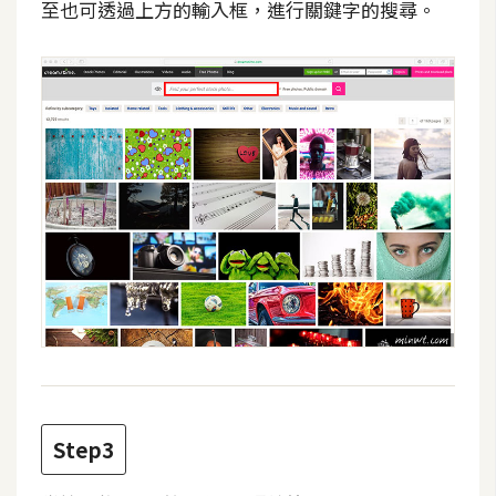
費
至也可透過上方的輸入框，進行關鍵字的搜尋。
圖
庫
免
費
字
型
網
站
架
設
Step3
W
o
r