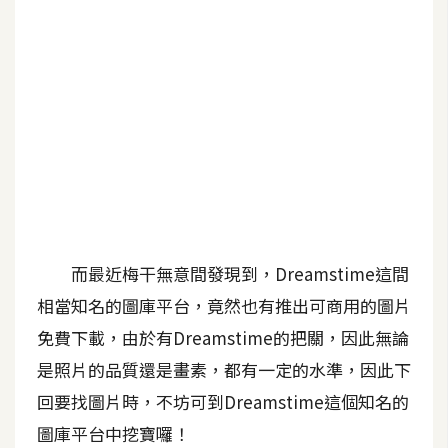
b
e
P
h
o
t
o
s
h
o
而最近梅干無意間發現到，Dreamstime這間
p
相當知名的圖庫平台，竟然也有推出可商用的圖片
免費下載，由於有Dreamstime的把關，因此無論
I
l
是照片的品質還是畫素，都有一定的水準，因此下
l
回要找圖片時，不坊可到Dreamstime這個知名的
u
圖庫平台中挖寶囉！
s