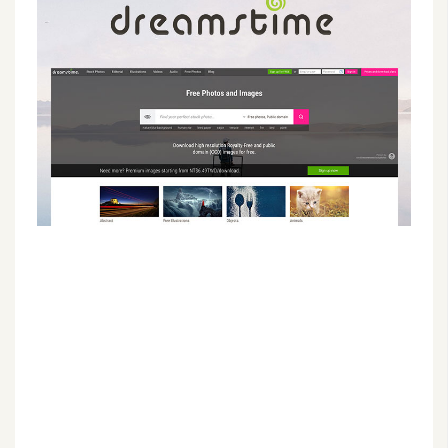
G
e
m
i
n
i
A
I
生
成
圖
片
影
片