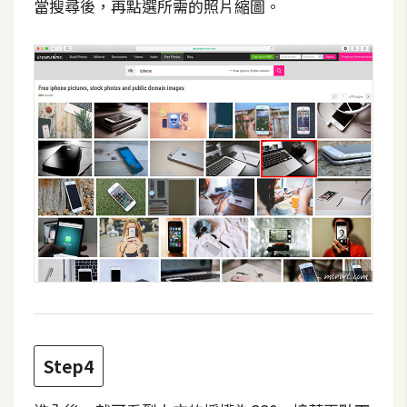
當搜尋後，再點選所需的照片縮圖。
d
P
r
e
s
s
安
裝
與
設
定
外
掛
實
作
Step4
電
商