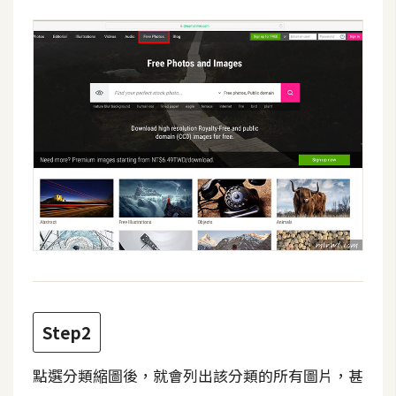
攝
影
手
機
攝
影
器
材
操
控
資
源
Step2
點選分類縮圖後，就會列出該分類的所有圖片，甚
免