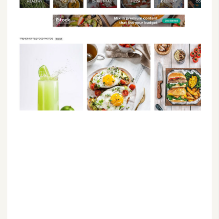
G
e
m
i
n
i
A
I
生
成
圖
片
影
片