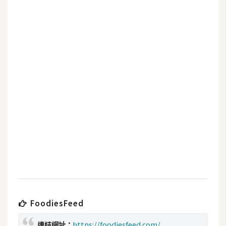
b
e
P
h
o
t
o
s
h
o
p
I
l
l
FoodiesFeed
u
s
連結網址：
https://foodiesfeed.com/