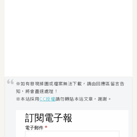
d
P
r
e
s
s
安
裝
與
設
定
※如有發現掉圖或檔案無法下載，請由回應區留言告
知，將會盡速處理！
外
※本站採用
CC授權
請勿轉貼本站文章，謝謝。
掛
實
作
電
商