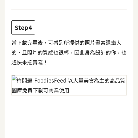
費
圖
庫
Step4
免
當下載完畢後，可看到所提供的照片畫素還蠻大
費
字
的，且照片的質感也很棒，因此身為設計的你，也
型
趕快來挖寶囉！
網
站
架
設
W
o
r