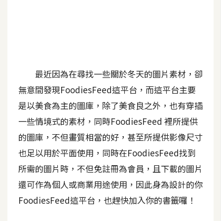
A
I
應
用
設
最近因為在尋找一些關於冬天的圖片素材，卻
計
無意間發現FoodiesFeed這平台，而這平台主要
是以美食為主的圖庫，除了美食良之外，也有穿插
網
一些情境式的素材，同時FoodiesFeed 裡所提供
站
的圖庫，不但畫質相當的好，甚至所提供影像尺寸
也足以用於平面使用，同時在FoodiesFeed找到
影
所需的圖片時，不但免註冊為會員，且下載的圖片
像
還可作為個人或商業用途使用，因此身為設計的你
FoodiesFeed這平台，也趕快加入你的書籤囉！
A
d
o