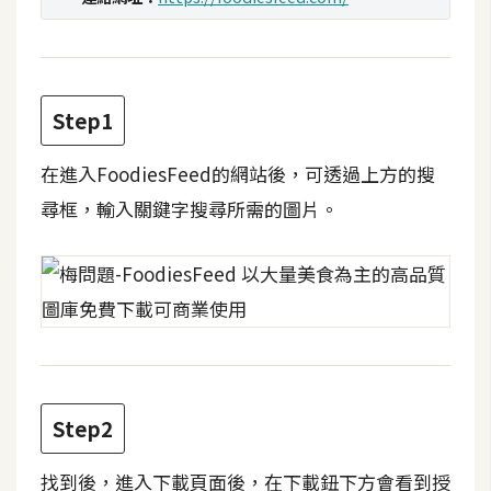
t
r
a
t
Step1
o
r
在進入FoodiesFeed的網站後，可透過上方的搜
尋框，輸入關鍵字搜尋所需的圖片。
去
背
與
合
成
攝
影
Step2
商
品
找到後，進入下載頁面後，在下載鈕下方會看到授