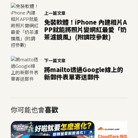
架
設
上一篇文章
免裝軟體！iPhone 內建相片A
主
PP就能將照片變網紅最愛「奶
機
茶濾鏡風」(附調控參數)
與
網
域
下一篇文章
將mailto透過Google線上的
新郵件表單寄送郵件
S
E
O
工
具
你可能也會
喜歡
免
費