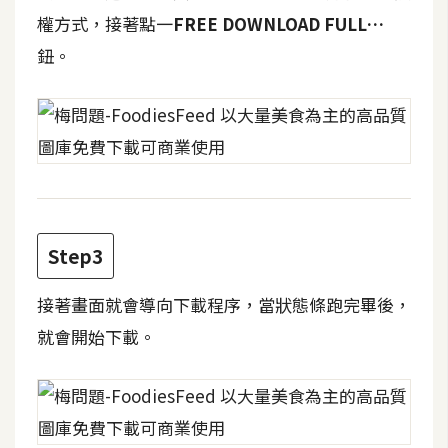
攝
權方式，接著點一
FREE DOWNLOAD FULL…
影
鈕。
手
機
攝
影
器
Step3
材
操
接著畫面就會導向下載程序，當狀態條跑完畢後，
控
就會開始下載。
資
源
免