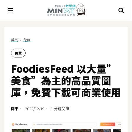
A
首頁
»
免費
I
免費
A
I
FoodiesFeed 以大量”
工
具
美食”為主的高品質圖
C
庫，免費下載可商業使用
h
a
t
梅干
2022/12/19
1 分鐘閱讀
G
P
T