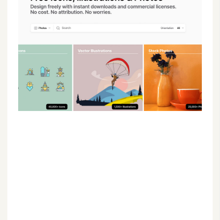
G
e
m
i
n
i
A
I
生
成
圖
片
影
片