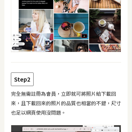
攝
影
手
機
攝
影
器
材
Step2
操
控
完全無需註冊為會員，立即就可將照片給下載回
來，且下載回來的照片的品質也相當的不錯，尺寸
資
源
也足以網頁使用沒問題。
免