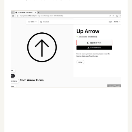
W
o
o
C
o
m
m
e
r
c
e
金
流
物
流