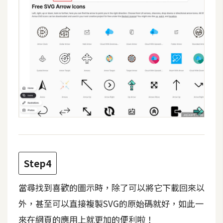
d
P
r
e
s
s
安
裝
與
設
定
外
Step4
掛
實
當尋找到喜歡的圖示時，除了可以將它下載回來以
作
外，甚至可以直接複製SVG的原始碼就好，如此一
電
商
來在網頁的應用上就更加的便利啦！