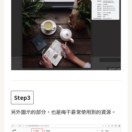
費
圖
庫
免
費
字
型
網
站
架
Step3
設
另外圖示的部分，也是梅干最常使用到的資源。
W
o
r