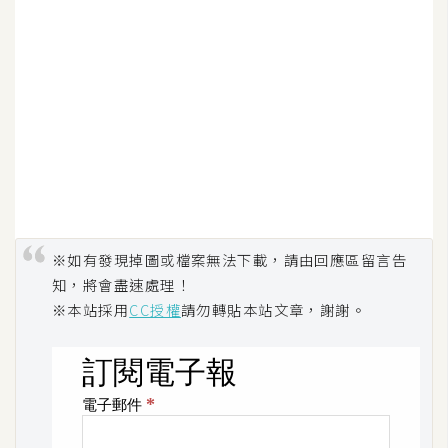
架
設
主
機
與
網
域
S
※如有發現掉圖或檔案無法下載，請由回應區留言告
E
知，將會盡速處理！
O
※本站採用
CC授權
請勿轉貼本站文章，謝謝。
工
具
免
費