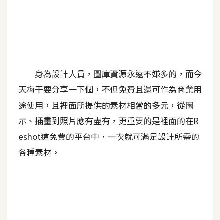
A
I
應
用
設
身為設計人員，圖庫資源永遠不嫌多的，而今
計
天梅干要分享一下個，不但免費且還可作為商業用
途使用，且裡面所提供的素材相當的多元，從圖
網
示、插畫到照片應有盡有，更重要的是裡面的在R
站
eshot這免費的平台中，一次就可滿足設計所需的
各種素材。
影
像
A
d
o