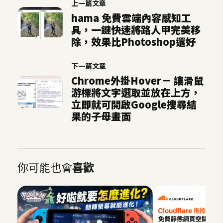
上一篇文章
S
hama 免費雲端內容感知工
S
具，一鍵快速將路人甲完美移
除，效果比Photoshop還好
J
下一篇文章
a
Chrome外掛Hover－ 讓滑鼠
v
游標將文字選取並放在上方，
a
立即就可開啟Google搜尋結
S
果的子母畫面
c
r
i
p
t
你可能也會
喜歡
U
I
/