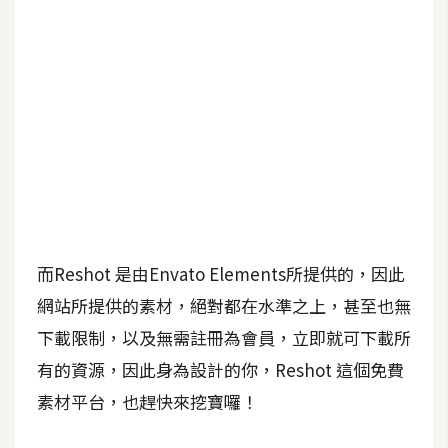
b
e
P
h
o
t
o
s
h
o
而Reshot 是由Envato Elements所提供的，因此
p
網站所提供的素材，絕對都在水準之上，甚至也無
下載限制，以及無需註冊為會員，立即就可下載所
I
l
有的資源，因此身為設計的你，Reshot 這個免費
l
素材平台，也趕快來挖寶囉！
u
s