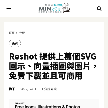
A
首頁
»
免費
I
免費
A
I
Reshot 提供上萬個SVG
工
具
圖示、向量插圖與圖片，
C
免費下載並且可商用
h
a
t
梅干
2022/04/11
1 分鐘閱讀
G
P
T