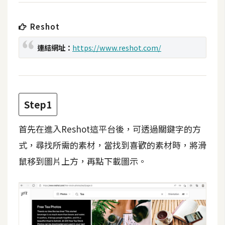
t
r
Reshot
a
t
連結網址：
https://www.reshot.com/
o
r
去
Step1
背
與
首先在進入Reshot這平台後，可透過關鍵字的方
合
式，尋找所需的素材，當找到喜歡的素材時，將滑
成
鼠移到圖片上方，再點下載圖示。
攝
影
商
品