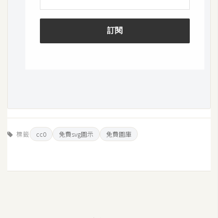
空
間
網
頁
設
計
前
端
標籤
cc0
免費svg圖示
免費圖庫
H
T
M
L
/
C