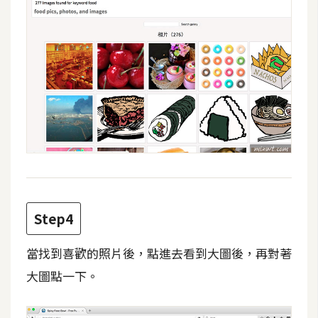
d
P
r
e
s
s
安
裝
與
設
定
外
Step4
掛
實
當找到喜歡的照片後，點進去看到大圖後，再對著
作
大圖點一下。
電
商