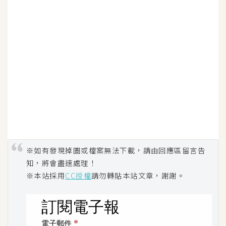
S
S
J
a
v
a
S
c
r
i
※如有發現掉圖或檔案無法下載，請由回應區留言告
p
知，將會盡速處理！
t
※本站採用
CC授權
請勿轉貼本站文章，謝謝。
U
I
/