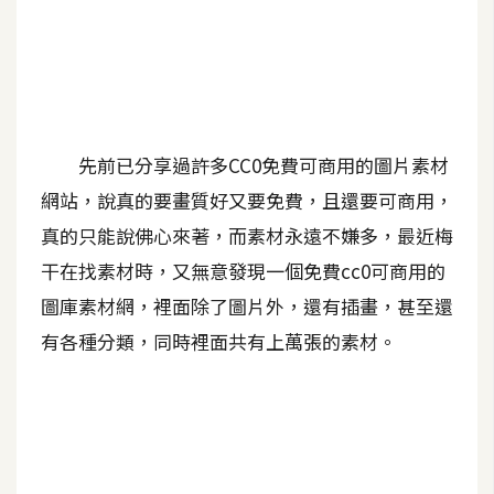
A
I
應
用
設
先前已分享過許多CC0免費可商用的圖片素材
計
網站，說真的要畫質好又要免費，且還要可商用，
真的只能說佛心來著，而素材永遠不嫌多，最近梅
網
干在找素材時，又無意發現一個免費cc0可商用的
站
圖庫素材網，裡面除了圖片外，還有插畫，甚至還
有各種分類，同時裡面共有上萬張的素材。
影
像
A
d
o