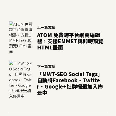
o
c
k
e
上一篇文章
r
ATOM 免費跨平台網頁編輯
器，支援EMMET與即時預覽
伺
HTML畫面
服
器
設
下一篇文章
定
「MWT-SEO Social Tags」
自動將Facebook、Twitte
資
r、Google+社群標籤加入佈
源
景中
免
費
圖