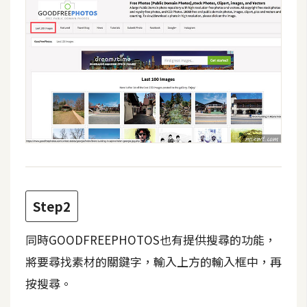
攝
影
手
機
攝
影
器
材
操
Step2
控
同時GOODFREEPHOTOS也有提供搜尋的功能，
資
源
將要尋找素材的關鍵字，輸入上方的輸入框中，再
按搜尋。
免