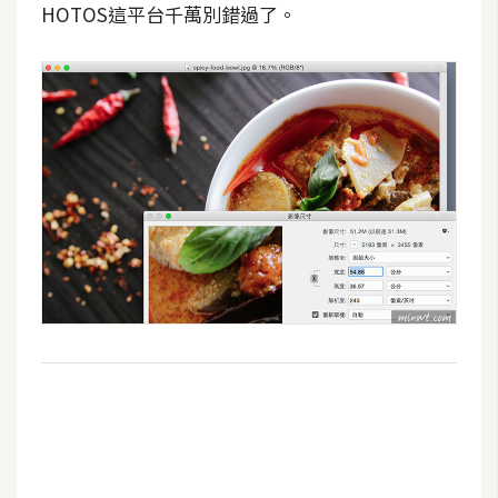
HOTOS這平台千萬別錯過了。
空
間
網
頁
設
計
前
端
H
T
M
L
/
C