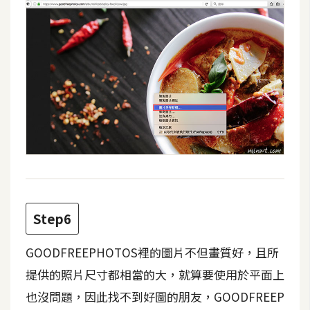
架
設
主
機
與
網
域
S
E
O
Step6
工
具
GOODFREEPHOTOS裡的圖片不但畫質好，且所
提供的照片尺寸都相當的大，就算要使用於平面上
免
也沒問題，因此找不到好圖的朋友，GOODFREEP
費