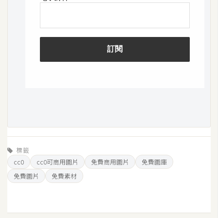
U
X
R
W
D
網
頁
後
端
標籤
P
cc0
cc0可商用圖片
免費商用圖片
免費圖庫
H
免費圖片
免費素材
P
D