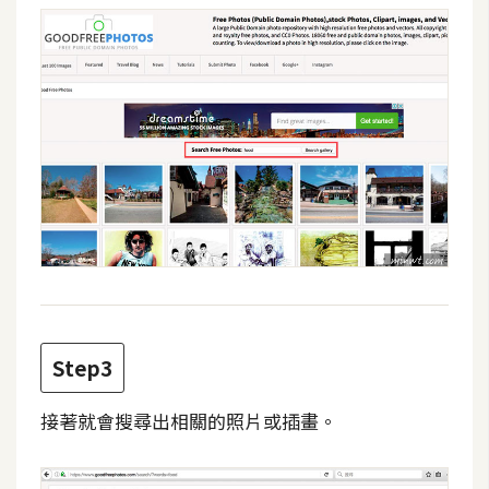
費
圖
庫
免
費
字
型
網
站
架
Step3
設
接著就會搜尋出相關的照片或插畫。
W
o
r