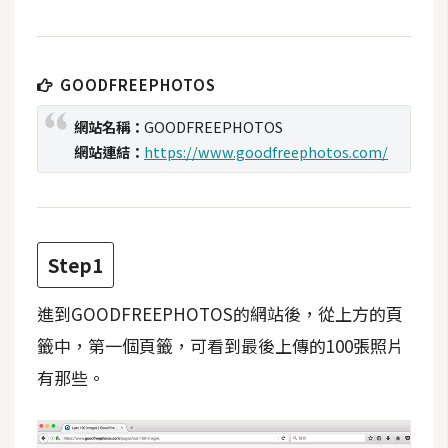
t
r
a
GOODFREEPHOTOS
t
o
網站名稱：
GOODFREEPHOTOS
r
網站連結：
https://www.goodfreephotos.com/
去
背
與
Step1
合
成
進到GOODFREEPHOTOS的網站後，從上方的頁
攝
籤中，第一個頁籤，可看到最後上傳的100張照片
影
有那些。
商
品