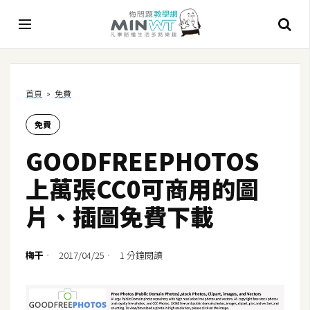
A
首頁
»
免費
I
免費
A
I
GOODFREEPHOTOS
工
具
上萬張CC0可商用的圖
C
片、插圖免費下載
h
a
t
梅干
2017/04/25
1 分鐘閱讀
G
P
T