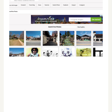
G
e
m
i
n
i
A
I
生
成
圖
片
影
片