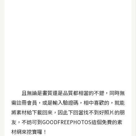
b
e
P
h
o
t
o
s
h
o
p
且無論是畫質還是品質都相當的不錯，同時無
需註冊會員，或是輸入驗證碼，相中喜歡的，就能
I
l
將素材給下載回來，因此下回當找不到好照片的朋
l
友，不妨可到GOODFREEPHOTOS這個免費的素
u
材網來挖寶囉！
s