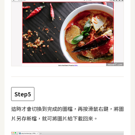
W
o
o
C
o
m
m
e
r
c
e
Step5
金
這時才會切換到完成的圖檔，再按滑鼠右鍵，將圖
流
片另存新檔，就可將圖片給下載回來。
物
流